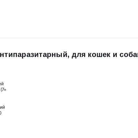
антипаразитарный, для кошек и соба
ей
 (7+
ний
0