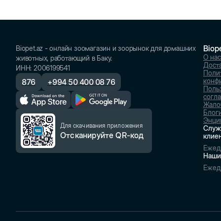
Biop
Biopet.az - онлайн зоомагазин и зоорынок для домашних
О нас
животных, работающий в Баку.
Доста
ИНН
:
2006199541
Поли
конф
876
+
994 50 400 08 76
Поль
согл
Жало
Блог
Энци
Для скачивания приложения
Служ
Отсканируйте QR-код
клие
Ежед
Наши
Ежед