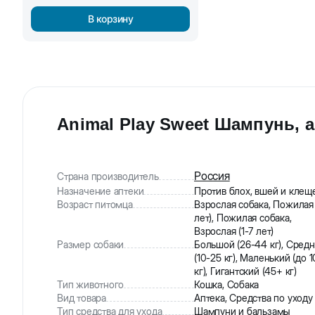
В корзину
Animal Play Sweet Шампунь, 
Россия
Страна производитель
Назначение аптеки
Против блох, вшей и клещ
Возраст питомца
Взрослая собака, Пожилая
лет), Пожилая собака,
Взрослая (1-7 лет)
Размер собаки
Большой (26-44 кг), Сред
(10-25 кг), Маленький (до 1
кг), Гигантский (45+ кг)
Тип животного
Кошка, Собака
Вид товара
Аптека, Средства по уходу
Тип средства для ухода
Шампуни и бальзамы