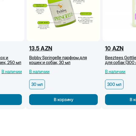
13.5
AZN
10
AZN
ох и
Bobby Springelle парфюм для
Beeztees Gottl
ек, 250 мл
кошек и собак, 30 мл
для собак (300 
В наличии
В наличии
В наличии
30 мл
300 мл
В корзину
В 