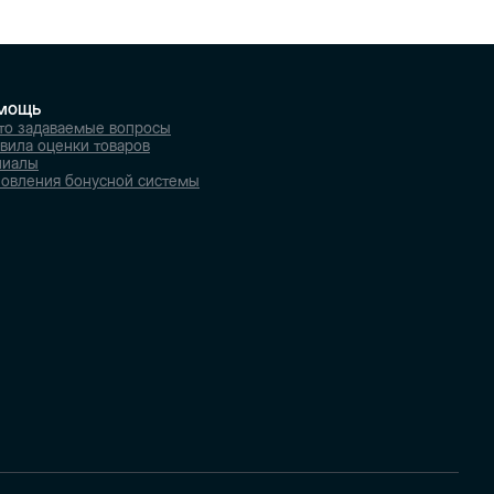
мощь
то задаваемые вопросы
вила оценки товаров
лиалы
овления бонусной системы