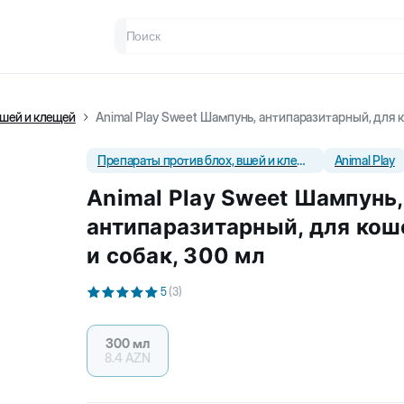
вшей и клещей
Animal Play Sweet Шампунь, антипаразитарный, для к
Препараты против блох, вшей и клещей
Animal Play
Animal Play Sweet Шампунь,
антипаразитарный, для кош
и собак, 300 мл
5
(
3
)
300 мл
8.4
AZN