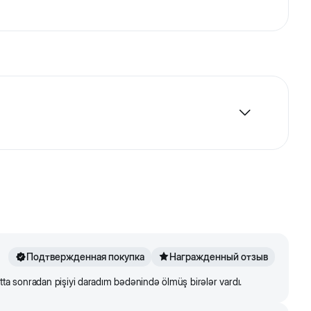
дики, который позволяет действенно защищать от
рада и гвоздики обладают особым природным
, снимает покраснения и раздражения кожи,
Подтвержденная покупка
Награжденный отзыв
ətta sonradan pişiyi daradım bədənində ölmüş birələr vardı.