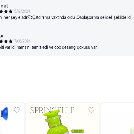
nət
15/12/2024
 her şey eladır🥰Çatdırılma vaxtında oldu .Qablaşdırma seliqeli şekilde idi.
ar
17/08/2024
biti var idi hamsini temizledi ve cox qeseng qoxusu var.