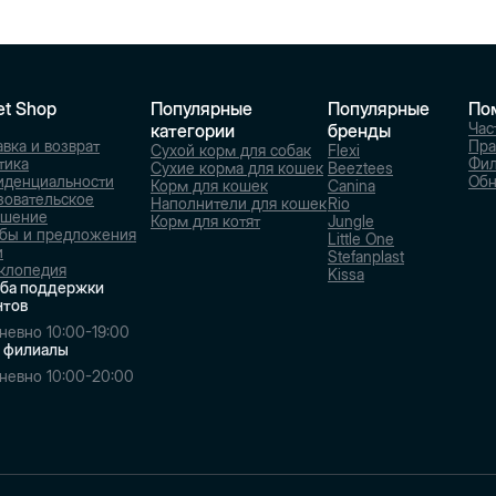
et Shop
Популярные
Популярные
По
Час
категории
бренды
вка и возврат
Пра
Сухой корм для собак
Flexi
тика
Фи
Сухие корма для кошек
Beeztees
иденциальности
Обн
Корм для кошек
Canina
зовательское
Наполнители для кошек
Rio
ашение
Корм для котят
Jungle
бы и предложения
Little One
и
Stefanplast
клопедия
Kissa
ба поддержки
нтов
невно 10:00-19:00
 филиалы
невно 10:00-20:00