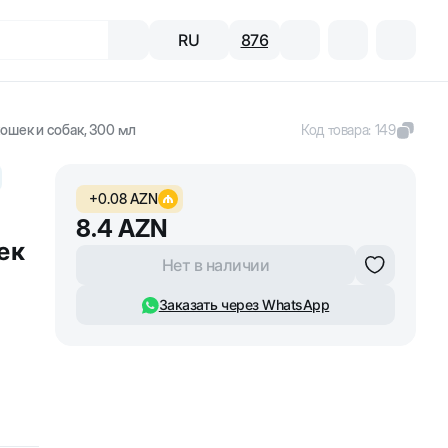
RU
876
ошек и собак, 300 мл
Код товара
:
149
+
0.08
AZN
8.4
AZN
ек
Нет в наличии
Заказать через WhatsApp