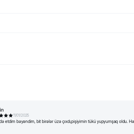
ладает выраженным, но не резким ароматом винограда и гвоз
т дискомфорт у собак и кошек. Органические экстракты виног
й, блох и насекомых, способствует заживлению мелких ранок
 для ежедневного применения.
in
11/01/2025
ifadə etdim bəyəndim, bit birələr üzə çıxdı,pişiyimin tükü yupyumşaq oldu. H