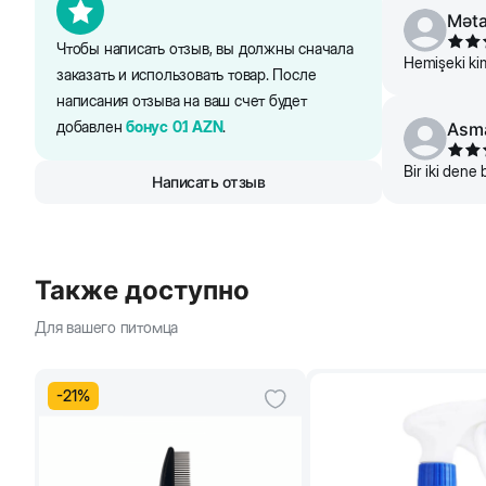
Məta
Чтобы написать отзыв, вы должны сначала
Hemişeki kimi
заказать и использовать товар. После
написания отзыва на ваш счет будет
добавлен
бонус
0.1
AZN
.
Asm
Bir iki dene 
Написать отзыв
Также доступно
Для вашего питомца
-
21
%