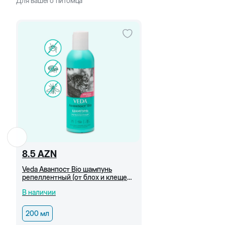
Для вашего питомца
8.5
AZN
Veda Аванпост Bio шампунь
репеллентный (от блох и клещей)
для кошек и котят, 200 мл
В наличии
200 мл