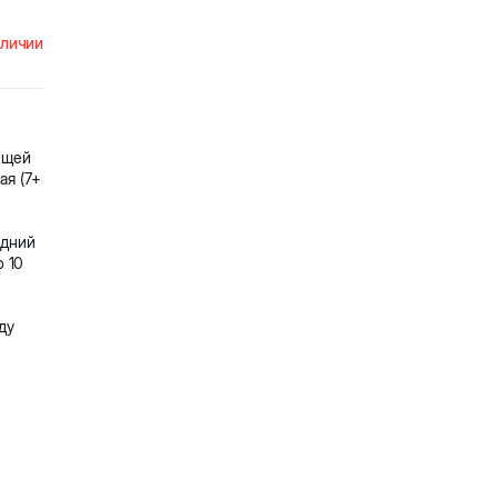
аличии
ещей
ая (7+
едний
о 10
ду