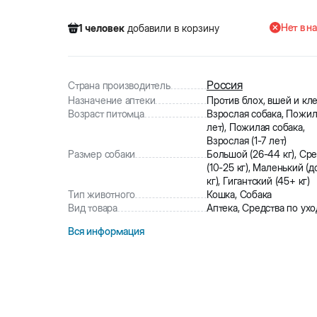
Нет в н
1
человек
добавили в корзину
394
человек
посмотрели этот товар
11
человек
купили товар
1
человек
добавили в корзину
Россия
Страна производитель
Назначение аптеки
Против блох, вшей и кл
Возраст питомца
Взрослая собака, Пожил
лет), Пожилая собака,
Взрослая (1-7 лет)
Размер собаки
Большой (26-44 кг), Ср
(10-25 кг), Маленький (д
кг), Гигантский (45+ кг)
Тип животного
Кошка, Собака
Вид товара
Аптека, Средства по ухо
Вся информация