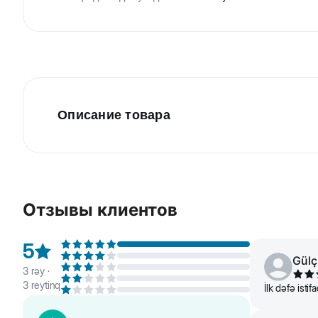
Описание товара
Animal Play Sweet - антипаразитарный шампунь об
клещей и эктопаразитов, но при этом не вызывае
составом, который эффективно защищает от клеще
Отзывы клиентов
увлажняет и смягчает шерсть. Идеально подходит
5
Gülç
3
rəy ·
3
reytinq
İlk dəfə ist