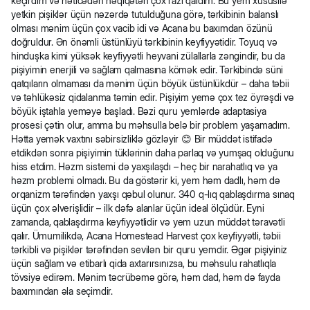
keçirdim və nəticədən həqiqətən çox razı qaldım. Bu yem xüsusilə
yetkin pişiklər üçün nəzərdə tutulduğuna görə, tərkibinin balanslı
8 - 10
100 - 114
86 - 100
olması mənim üçün çox vacib idi və Acana bu baxımdan özünü
doğruldur. Ən önəmli üstünlüyü tərkibinin keyfiyyətidir. Toyuq və
hinduşka kimi yüksək keyfiyyətli heyvani zülallarla zəngindir, bu da
pişiyimin enerjili və sağlam qalmasına kömək edir. Tərkibində süni
qatqıların olmaması da mənim üçün böyük üstünlükdür – daha təbii
və təhlükəsiz qidalanma təmin edir. Pişiyim yemə çox tez öyrəşdi və
böyük iştahla yeməyə başladı. Bəzi quru yemlərdə adaptasiya
prosesi çətin olur, amma bu məhsulla belə bir problem yaşamadım.
Hətta yemək vaxtını səbirsizliklə gözləyir 😊 Bir müddət istifadə
etdikdən sonra pişiyimin tüklərinin daha parlaq və yumşaq olduğunu
hiss etdim. Həzm sistemi də yaxşılaşdı – heç bir narahatlıq və ya
həzm problemi olmadı. Bu da göstərir ki, yem həm dadlı, həm də
orqanizm tərəfindən yaxşı qəbul olunur. 340 q-lıq qablaşdırma sınaq
üçün çox əlverişlidir – ilk dəfə alanlar üçün ideal ölçüdür. Eyni
zamanda, qablaşdırma keyfiyyətlidir və yem uzun müddət təravətli
qalır. Ümumilikdə, Acana Homestead Harvest çox keyfiyyətli, təbii
tərkibli və pişiklər tərəfindən sevilən bir quru yemdir. Əgər pişiyiniz
üçün sağlam və etibarlı qida axtarırsınızsa, bu məhsulu rahatlıqla
tövsiyə edirəm. Mənim təcrübəmə görə, həm dad, həm də fayda
baxımından əla seçimdir.