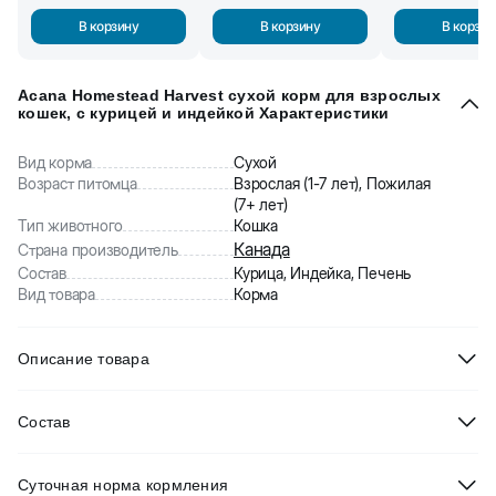
В корзину
В корзину
В корзин
Acana Homestead Harvest сухой корм для взрослых
кошек, с курицей и индейкой Характеристики
Вид корма
Сухой
Возраст питомца
Взрослая (1-7 лет), Пожилая
(7+ лет)
Тип животного
Кошка
Канада
Страна производитель
Состав
Курица, Индейка, Печень
Вид товара
Корма
Описание товара
Acana Homestead Harvest
сухой корм для взрослых кошек с
Состав
курицей и индейкой—холистик корм высочайшего качества от
именитого канадского производителя. Данный рацион
Cвежая курица (17%), курица дегидратированная (16%), индейка
полностью соответствует биологическим (хищным)
Суточная норма кормления
дегидратированная (13%), цельный овес, цельный горох, куриный
потребностям кошек. Он обладает рядом преимуществ: