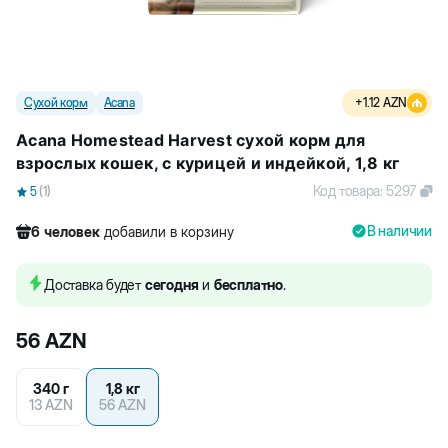
Сухой корм
Acana
+
1.12
AZN
Acana Homestead Harvest сухой корм для
взрослых кошек, с курицей и индейкой, 1,8 кг
Код товара
:
5297
5
(
1
)
В наличии
6
человек
добавили в корзину
492
человек
посмотрели этот товар
15
человек
купили товар
Доставка будет
сегодня
и
бесплатно
.
6
человек
добавили в корзину
56
AZN
340 г
1,8 кг
13
AZN
56
AZN