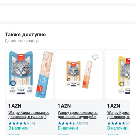
Также доступно
Для вашего питомца
1
AZN
1
AZN
1
AZN
Wanpy Крем-лакомство
Wanpy крем лакомство
Wanpy Крем-ла
для кошек, с тунцом, 14
для кошек с курицей и
для кошек, с ку
г
крабом, 14 г
г
5
(
36
)
4.83
(
18
)
5
(
18
)
В наличии
В наличии
В наличии