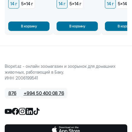
14 г
5x14 г
14 г
5x14 г
14 г
5x14 г
В корзину
В корзину
В корзин
Biopet.az - онлайн зоомагазин и зоорынок для домашних
животных, работающий в Баку.
ИНН
:
2006199541
876
+
994 50 400 08 76