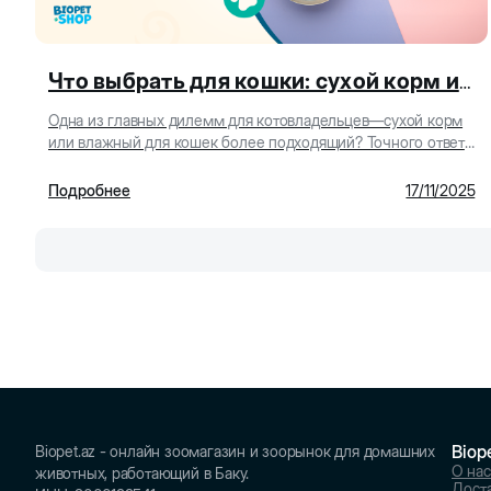
Что выбрать для кошки: сухой корм или влажный?
Одна из главных дилемм для котовладельцев—сухой корм
или влажный для кошек более подходящий? Точного ответа
нет, ведь каждый из типов кормления облада...
Подробнее
17/11/2025
Biop
Biopet.az - онлайн зоомагазин и зоорынок для домашних
О нас
животных, работающий в Баку.
Доста