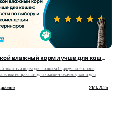
Какой влажный корм лучше для кошек: советы по выбору и рекомендации ветеринаров
ой влажный корм для кошек&nbsp;лучше ─ очень
уальный вопрос как для хозяев-новичков, так и для
тных кошатников, которые по разным причинам ре...
робнее
21/11/2025