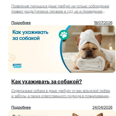
Появление питомца в доме требует не только соблюдение
правил ухода (гигиена, питание и т.д.), но и проведение
занятий по воспитанию и дрессировки соба...
Подробнее
19/07/2026
Как ухаживать за собакой?
Содержание собаки в доме требует от вас всецелой любви
и заботы, а также ответственного подхода в планировании
быта с собакой. В голове столько вопрос...
Подробнее
24/04/2026