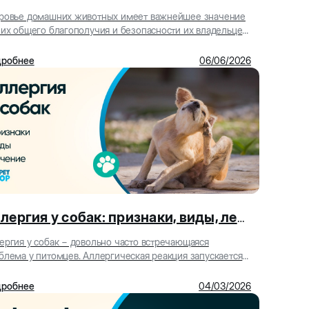
ровье домашних животных имеет важнейшее значение
 их общего благополучия и безопасности их владельцев.
ки и собаки ежедневно подвергаются воз...
робнее
06/06/2026
Аллергия у собак: признаки, виды, лечение
ергия у собак − довольно часто встречающаяся
блема у питомцев. Аллергическая реакция запускается
росом гистамина, нацеленного на борьбу с алл...
робнее
04/03/2026