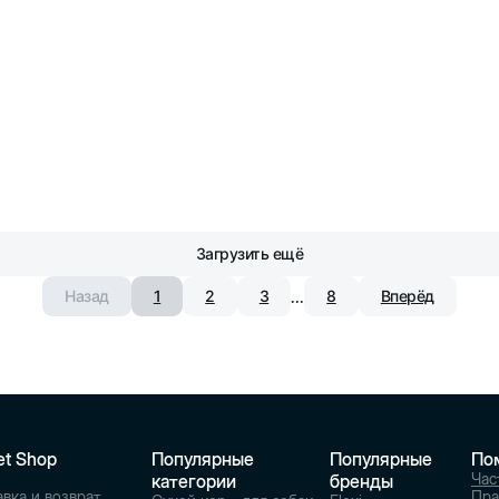
Загрузить ещё
...
Назад
1
2
3
8
Вперёд
et Shop
Популярные
Популярные
По
Час
категории
бренды
вка и возврат
Пра