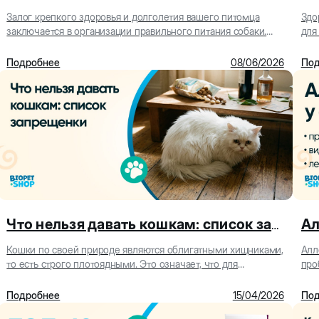
Залог крепкого здоровья и долголетия вашего питомца
Здо
заключается в организации правильного питания собаки.
для
Как бы сложным ни казался этот процесс в нач...
Кош
Подробнее
08/06/2026
Под
Что нельзя давать кошкам: список запрещенки
Кошки по своей природе являются облигатными хищниками,
Алл
то есть строго плотоядными. Это означает, что для
про
нормальной жизнедеятельности им нужно потребл...
выб
Подробнее
15/04/2026
Под