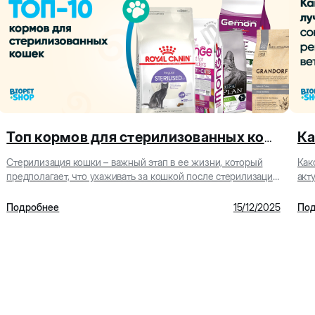
Топ кормов для стерилизованных кошек: лучшие варианты для здорового рациона
Стерилизация кошки – важный этап в ее жизни, который
Как
предполагает, что ухаживать за кошкой после стерилизации
акт
надо с удвоенной силой. Рацион кошки пос...
опы
Подробнее
15/12/2025
Под