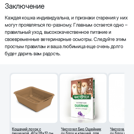
Заключение
Каждая кошка индивидуальна, и признаки старения у них
могут проявляться по-разному. Главным остается одно –
правильный уход, высококачественное питание и
своевременные ветеринарные осмотры. Следуйте этим
простым правилам и ваша любимица еще очень долго
будет дарить вам радость.
Кошачий лоток с
Чистотел Био Ошейник
Чистотел Би
решеткой, 40x28x12 см
от блох и клещей, для
от блох и кле