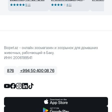
кошек и мелких собак, с
собак, 65 см
5
(
4
)
4
(
5
)
маслом лаванды, 40 см
Biopet.az - онлайн зоомагазин и зоорынок для домашних
животных, работающий в Баку.
ИНН
:
2006199541
876
+
994 50 400 08 76