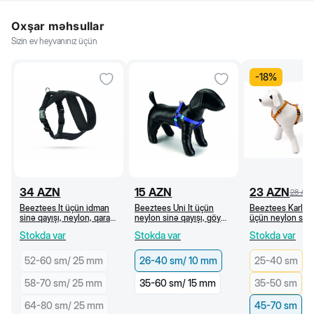
Oxşar məhsullar
Sizin ev heyvanınız üçün
-
18
%
34
AZN
15
AZN
23
AZN
28
AZ
Beeztees İt üçün idman
Beeztees Uni İt üçün
Beeztees Karlie 
sinə qayışı, neylon, qara
neylon sinə qayışı, göy
üçün neylon sinə
(70-90 sm/25 mm)
(26-40 sm/10 mm)
naxışlı, narıncı 
Stokda var
Stokda var
Stokda var
52-60 sm/ 25 mm
26-40 sm/ 10 mm
25-40 sm
58-70 sm/ 25 mm
35-60 sm/ 15 mm
35-50 sm
64-80 sm/ 25 mm
45-70 sm