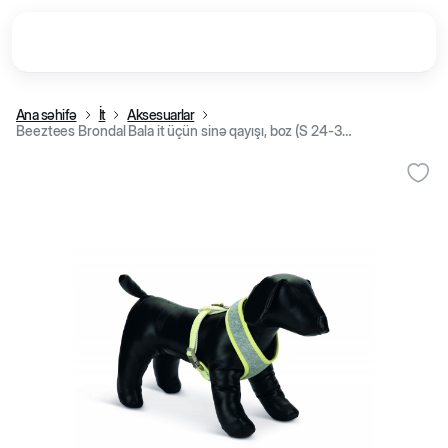
Ana səhifə
İt
Aksesuarlar
Beeztees Brondal Bala it üçün sinə qayışı, boz (S 24-34 sm/10 mm)