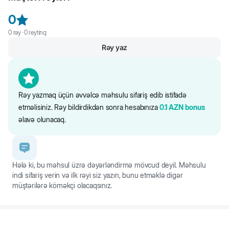
0
0
rəy ·
0
reytinq
Rəy yaz
Rəy yazmaq üçün əvvəlcə məhsulu sifariş edib istifadə
etməlisiniz. Rəy bildirdikdən sonra hesabınıza
0.1
AZN
bonus
əlavə olunacaq.
Hələ ki, bu məhsul üzrə dəyərləndirmə mövcud deyil. Məhsulu
indi sifariş verin və ilk rəyi siz yazın, bunu etməklə digər
müştərilərə köməkçi olacaqsınız.