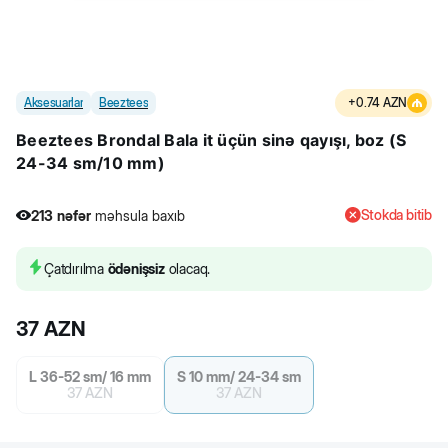
Aksesuarlar
Beeztees
+
0.74
AZN
Beeztees Brondal Bala it üçün sinə qayışı, boz (S
24-34 sm/10 mm)
Stokda bitib
213
nəfər
məhsula baxıb
Çatdırılma
ödənişsiz
olacaq.
37
AZN
L 36-52 sm/ 16 mm
S 10 mm/ 24-34 sm
37
AZN
37
AZN