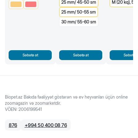
25 mm/ 45-50 sm
M (20 kq), 5 
25 mm/ 50-55 sm
30 mm/ 55-60 sm
Səbətə at
Səbətə at
Səbətə a
Biopet.az Bakıda fəaliyyət göstərən və ev heyvanları üçün online
zoomagazin və zoomarketdir.
VÖEN
:
2006199541
876
+
994 50 400 08 76