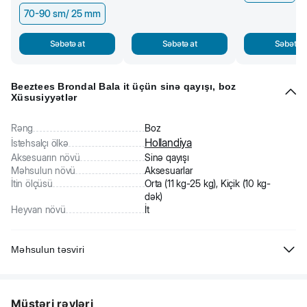
70-90 sm/ 25 mm
Səbətə at
Səbətə at
Səbətə a
Beeztees Brondal Bala it üçün sinə qayışı, boz
Xüsusiyyətlər
Rəng
Boz
Hollandiya
İstehsalçı ölkə
Aksesuarın növü
Sinə qayışı
Məhsulun növü
Aksesuarlar
İtin ölçüsü
Orta (11 kg-25 kg), Kiçik (10 kg-
dək)
Heyvan növü
İt
Məhsulun təsviri
Beeztees Brondal Bala it üçün sinə qayışı. Bala itləri sinə qayışına
öyrətmək üçün idealdır. Yumşaq materialdan hazırlanıb. Kəmərləri
Müştəri rəyləri
toqqalar ilə bağlanır. Xalta qayışı üçün halqa ilə təchiz edilib.