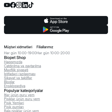
Müştəri xidmətləri
Filiallarımız
Hər gün 10:00-19:00
Hər gün 10:00-20:00
Biopet Shop
Haqqımızda
Çatdırılma və qaytarılma
Məxfilik siyasəti
İstifadəçi razılaşması
Şikayət və təkliflər
Bloqlar
Ensiklopediya
Populyar kateqoriyalar
İtlər üçün quru yem
Pişiklər üçün quru yem
Pişik Yemləri
Pişik qumları
Bala pişiklər üçün yem