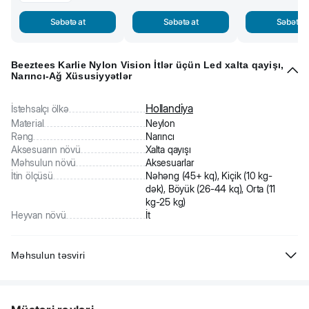
Səbətə at
Səbətə at
Səbətə a
Beeztees Karlie Nylon Vision İtlər üçün Led xalta qayişı,
Narıncı-Ağ Xüsusiyyətlər
Hollandiya
İstehsalçı ölkə
Material
Neylon
Rəng
Narıncı
Aksesuarın növü
Xalta qayışı
Məhsulun növü
Aksesuarlar
İtin ölçüsü
Nəhəng (45+ kq), Kiçik (10 kg-
dək), Böyük (26-44 kq), Orta (11
kg-25 kg)
Heyvan növü
İt
Məhsulun təsviri
Beeztees Karlie Nylon Vision Led xalta qayışı, qaranlıq mövsüm üçün
praktik aksesuardır. Üç müxtəlif işıqlandırma funksiyası olan birləşdirici