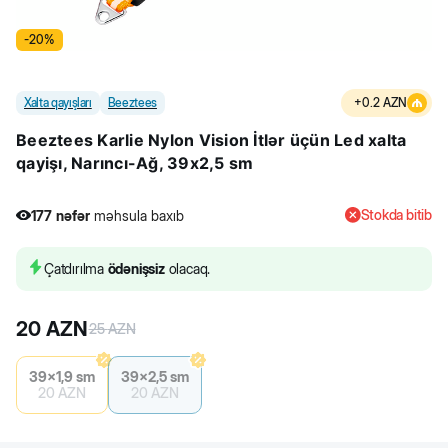
-
20
%
Xalta qayışları
Beeztees
+
0.2
AZN
Beeztees Karlie Nylon Vision İtlər üçün Led xalta
qayişı, Narıncı-Ağ, 39x2,5 sm
Stokda bitib
177
nəfər
məhsula baxıb
1
nəfər
məhsulu alıb
177
nəfər
məhsula baxıb
Çatdırılma
ödənişsiz
olacaq.
20
AZN
25
AZN
39x1,9 sm
39x2,5 sm
20
AZN
20
AZN