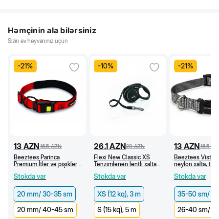
Həmçinin ala bilərsiniz
Sizin ev heyvanınız üçün
-
21
%
-
10
%
-
21
%
13
AZN
26.1
AZN
13
AZN
16.5
AZN
29
AZN
16.5
AZ
Beeztees Parinca
Flexi New Classic XS
Beeztees Vista İ
Premium İtlər və pişiklər
Tənzimlənən lentli xalta
neylon xalta, tün
üçün xalta, qırmızı (20
qayışı (XS 12 kg, 3 m)
(35-50 sm/20 m
Stokda var
Stokda var
Stokda var
mm/30-35 sm)
20 mm/ 30-35 sm
XS (12 kq), 3 m
35-50 sm/ 2
20 mm/ 40-45 sm
S (15 kq), 5 m
26-40 sm/ 1