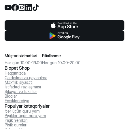
Müştəri xidmətləri
Filiallarımız
Hər gün 10:00-19:00
Hər gün 10:00-20:00
Biopet Shop
Haqqımızda
Çatdırılma və qaytarılma
Məxfilik siyasəti
İstifadəçi razılaşması
Şikayət və təkliflər
Bloqlar
Ensiklopediya
Populyar kateqoriyalar
İtlər üçün quru yem
Pişiklər üçün quru yem
Pişik Yemləri
Pişik qumları