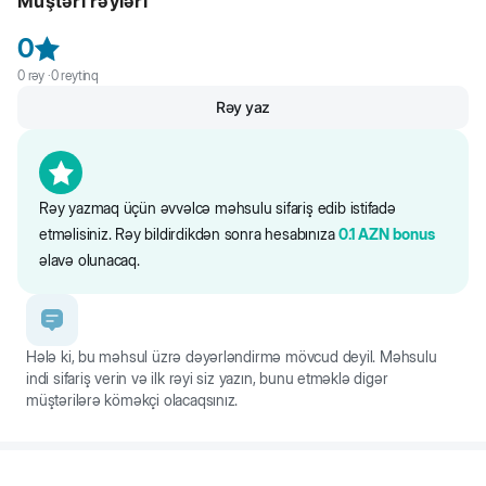
Müştəri rəyləri
qarmaq və yaxalıq və ya kəmər arasında tez və asanlıqla birləşir. Bu o
deməkdir ki, gündəlik gəzinti vasitələri alaqaranlıq və ya zəif görünmə
0
şəraitində istifadə üçün asanlıqla uzadıla bilər. LED qarmaq uzatıcı
USB portu vasitəsilə doldurulur. Uyğun bir kabel daxildir.
0
rəy ·
0
reytinq
Rəy yaz
Rəy yazmaq üçün əvvəlcə məhsulu sifariş edib istifadə
etməlisiniz. Rəy bildirdikdən sonra hesabınıza
0.1
AZN
bonus
əlavə olunacaq.
Hələ ki, bu məhsul üzrə dəyərləndirmə mövcud deyil. Məhsulu
indi sifariş verin və ilk rəyi siz yazın, bunu etməklə digər
müştərilərə köməkçi olacaqsınız.