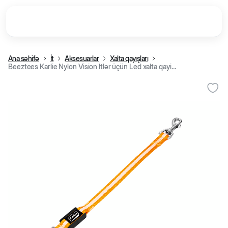
Ana səhifə
İt
Aksesuarlar
Xalta qayışları
Beeztees Karlie Nylon Vision İtlər üçün Led xalta qayişı, Narıncı-Ağ, 39x2,5 sm