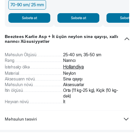
70-90 sm/ 25 mm
Səbətə at
Səbətə at
Səbətə a
Beeztees Karlie Asp + İt üçün neylon sinə qayışı, xallı
narıncı Xüsusiyyətlər
Məhsulun Ölçüsü
25-40 sm, 35-50 sm
Rəng
Narıncı
Hollandiya
İstehsalçı ölkə
Material
Neylon
Aksesuarın növü
Sinə qayışı
Məhsulun növü
Aksesuarlar
İtin ölçüsü
Orta (11 kg-25 kg), Kiçik (10 kg-
dək)
Heyvan növü
İt
Məhsulun təsviri
Beeztees Karlie İt üçün neylon sinə qayışı, xallı narıncı. Yumşaq və