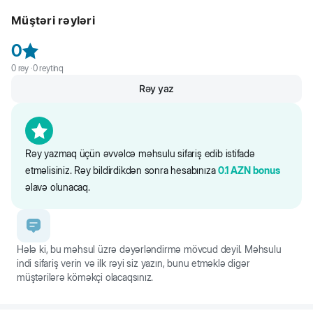
eyni zamanda davamlıdır. Sinə qayışı çox rahatdır və itin hərəkətlərini
Müştəri rəyləri
məhdudlaşdırmır.
0
0
rəy ·
0
reytinq
Rəy yaz
Rəy yazmaq üçün əvvəlcə məhsulu sifariş edib istifadə
etməlisiniz. Rəy bildirdikdən sonra hesabınıza
0.1
AZN
bonus
əlavə olunacaq.
Hələ ki, bu məhsul üzrə dəyərləndirmə mövcud deyil. Məhsulu
indi sifariş verin və ilk rəyi siz yazın, bunu etməklə digər
müştərilərə köməkçi olacaqsınız.