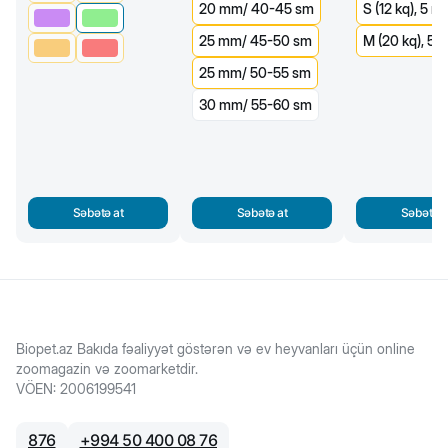
20 mm/ 40-45 sm
S (12 kq), 5 m
25 mm/ 45-50 sm
M (20 kq), 5 
25 mm/ 50-55 sm
30 mm/ 55-60 sm
Səbətə at
Səbətə at
Səbətə a
Biopet.az Bakıda fəaliyyət göstərən və ev heyvanları üçün online
zoomagazin və zoomarketdir.
VÖEN
:
2006199541
876
+
994 50 400 08 76