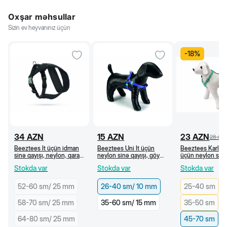
Oxşar məhsullar
Sizin ev heyvanınız üçün
-
18
%
34
AZN
15
AZN
23
AZN
28
AZ
Beeztees İt üçün idman
Beeztees Uni İt üçün
Beeztees Karlie 
sinə qayışı, neylon, qara
neylon sinə qayışı, göy
üçün neylon sinə
(70-90 sm/25 mm)
(26-40 sm/10 mm)
naxışlı, yaşıl 45
Stokda var
Stokda var
Stokda var
52-60 sm/ 25 mm
26-40 sm/ 10 mm
25-40 sm
58-70 sm/ 25 mm
35-60 sm/ 15 mm
35-50 sm
64-80 sm/ 25 mm
45-70 sm