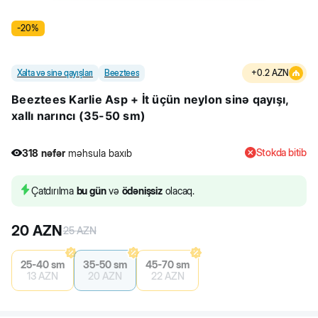
-
20
%
Xalta və sinə qayışları
Beeztees
+
0.2
AZN
Beeztees Karlie Asp + İt üçün neylon sinə qayışı,
xallı narıncı (35-50 sm)
Stokda bitib
318
nəfər
məhsula baxıb
Çatdırılma
bu gün
və
ödənişsiz
olacaq.
20
AZN
25
AZN
25-40 sm
35-50 sm
45-70 sm
13
AZN
20
AZN
22
AZN