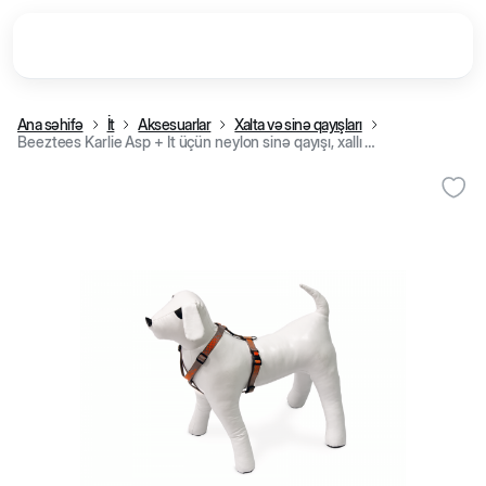
Ana səhifə
İt
Aksesuarlar
Xalta və sinə qayışları
Beeztees Karlie Asp + İt üçün neylon sinə qayışı, xallı narıncı (35-50 sm)