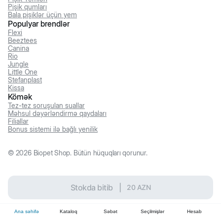
Pişik qumları
Bala pişiklər üçün yem
Populyar brendlər
Flexi
Beeztees
Canina
Rio
Jungle
Little One
Stefanplast
Kissa
Kömək
Tez-tez soruşulan suallar
Məhsul dəyərləndirmə qaydaları
Filiallar
Bonus sistemi ilə bağlı yenilik
©
2026
Biopet Shop. Bütün hüquqları qorunur.
Stokda bitib
|
20
AZN
Ana səhifə
Kataloq
Səbət
Seçilmişlər
Hesab