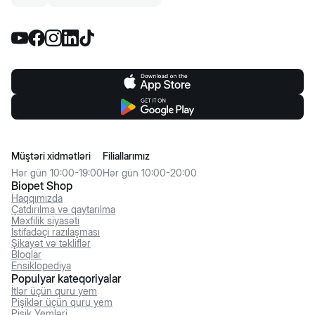
Müştəri xidmətləri
Filiallarımız
Hər gün 10:00-19:00
Hər gün 10:00-20:00
Biopet Shop
Haqqımızda
Çatdırılma və qaytarılma
Məxfilik siyasəti
İstifadəçi razılaşması
Şikayət və təkliflər
Bloqlar
Ensiklopediya
Populyar kateqoriyalar
İtlər üçün quru yem
Pişiklər üçün quru yem
Pişik Yemləri