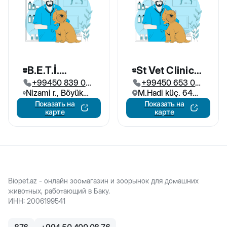
B.E.T.İ.
St Vet Clinic
+99450 839 03
+99450 653 08
Ветеринарна
Ветеринарна
Nizami r., Böyük
66
M.Hadi küç. 64
77
я Клиника
я Клиника
Şor qəs, 8-ci
Bakı, Azərbaycan
Показать на
Показать на
карте
карте
Köndələn küç,
Bakı, Azərbaycan
Biopet.az - онлайн зоомагазин и зоорынок для домашних
животных, работающий в Баку.
ИНН
:
2006199541