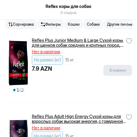
Reflex корм для собак
6
товаров
Сортировка
Фильтры
Кошки
Собаки
Другие питомцы
Biopet.az - онлайн зоомагазин и зоорынок для домашних
животных, работающий в Баку.
Reflex Plus Junior Medium & Large Сухой корм,
ИНН
:
2006199541
для щенков собак средних и крупных пород,
ягненок с рисом (кг)
Нет в наличии
876
+
994 50 400 08 76
На развес (кг)
15 кг
7.9
AZN
В корзину
5
(
3
)
Reflex Plus Adult Hign Energy Сухой корм для
взрослых собак высокая энергия, с говядиной
(кг)
Нет в наличии
Служба поддержки клиентов
Наши филиалы
На развес (кг)
15 кг