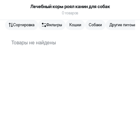
Лечебный корм роял канин для собак
0
товаров
Сортировка
Фильтры
Кошки
Собаки
Другие питомцы
Biopet.az - онлайн зоомагазин и зоорынок для домашних
животных, работающий в Баку.
Товары не найдены
ИНН
:
2006199541
876
+
994 50 400 08 76
Служба поддержки клиентов
Наши филиалы