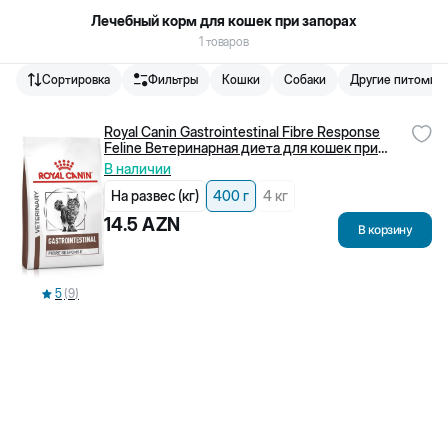
Лечебный корм для кошек при запорах
1
товаров
Сортировка
Фильтры
Кошки
Собаки
Другие питомцы
Biopet.az - онлайн зоомагазин и зоорынок для домашних
животных, работающий в Баку.
Royal Canin Gastrointestinal Fibre Response
ИНН
:
2006199541
Feline Ветеринарная диета для кошек при
запорах, сухой корм, 400 г
В наличии
876
+
994 50 400 08 76
На развес (кг)
400 г
4 кг
14.5
AZN
В корзину
5
(
9
)
Служба поддержки клиентов
Наши филиалы