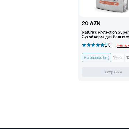
20
AZN
Nature's Protection Super
Сухой корм, для белых с
мелких пород беззернов
5
(
1
)
Нет в 
лососем (кг)
На развес (кг)
1,5 кг
1
В корзину