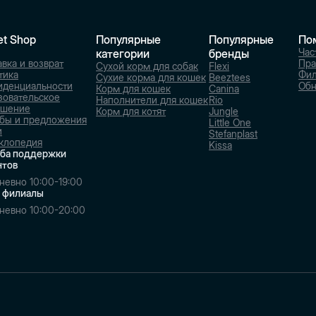
et Shop
Популярные
Популярные
По
Час
категории
бренды
вка и возврат
Пра
Сухой корм для собак
Flexi
тика
Фи
Сухие корма для кошек
Beeztees
иденциальности
Обн
Корм для кошек
Canina
зовательское
Наполнители для кошек
Rio
ашение
Корм для котят
Jungle
бы и предложения
Little One
и
Stefanplast
клопедия
Kissa
ба поддержки
нтов
невно 10:00-19:00
 филиалы
невно 10:00-20:00