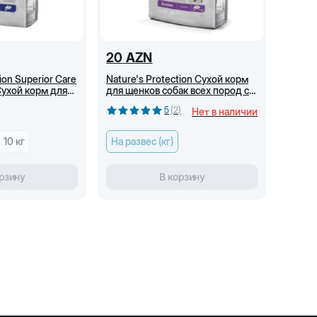
20
AZN
ion Superior Care
Nature's Protection Сухой корм
Сухой корм для
для щенков собак всех пород с
 всех пород,
белой шерстью, беззерновой, с
5
(
2
)
Нет в наличии
лососем (кг)
лососем (кг)
10 кг
На развес (кг)
рзину
В корзину