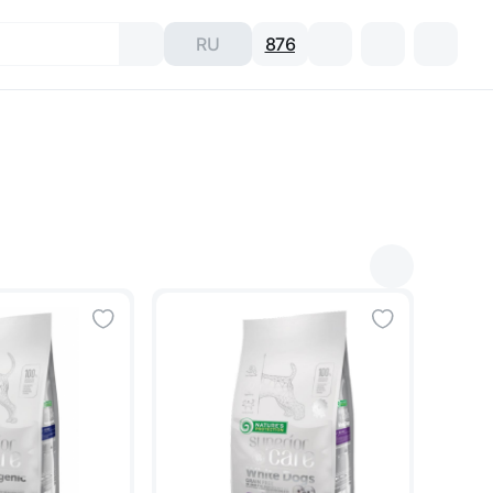
RU
876