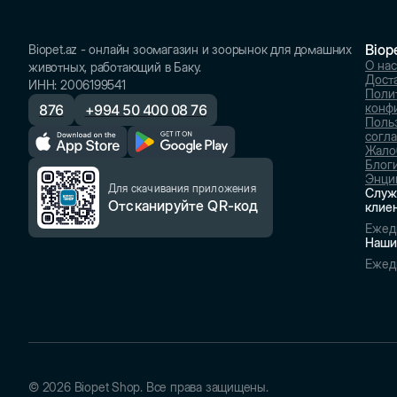
Biop
Biopet.az - онлайн зоомагазин и зоорынок для домашних
О нас
животных, работающий в Баку.
Доста
ИНН
:
2006199541
Поли
конф
876
+
994 50 400 08 76
Поль
согл
Жало
Блог
Энци
Для скачивания приложения
Служ
Отсканируйте QR-код
клие
Ежед
Наши
Ежед
©
2026
Biopet Shop. Все права защищены.