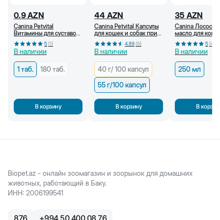
0.9
AZN
44
AZN
35
AZN
Canina Petvital
Canina Petvital Капсулы
Canina Лососев
Витамины для суставов
для кошек и собак при
масло для коше
кошек и собак
проблемах кожи и
собак, 250 мл
5
(
1
)
4.89
(
9
)
5
(
4
)
шерсти, 55г/ 100 капсул
В наличии
В наличии
В наличии
1 таб.
180 таб.
40 г/ 100 капсул
250 мл
55 г/100 капсул
В корзину
В корзину
В корзин
Biopet.az - онлайн зоомагазин и зоорынок для домашних
животных, работающий в Баку.
ИНН
:
2006199541
876
+
994 50 400 08 76