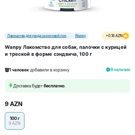
Лакомства для ухода за ротовой полостью
Wanpy
+
0.18
AZN
Wanpy Лакомство для собак, палочки с курицей
и треской в форме сэндвича, 100 г
В наличии
1
человек
добавили в корзину
301
человек
посмотрели этот товар
8
человек
купили товар
Доставка будет
бесплатно
.
1
человек
добавили в корзину
9
AZN
100 г
9
AZN