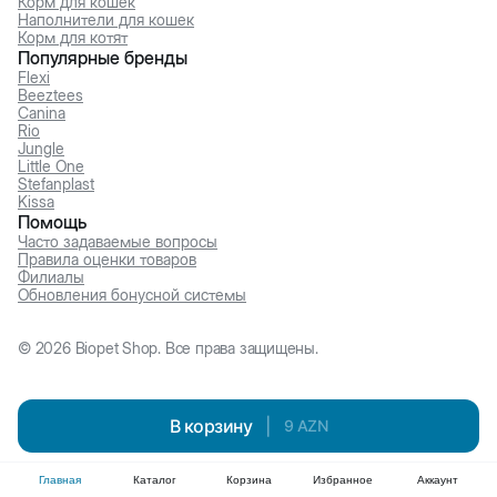
Корм для кошек
Наполнители для кошек
Корм для котят
Популярные бренды
Flexi
Beeztees
Canina
Rio
Jungle
Little One
Stefanplast
Kissa
Помощь
Часто задаваемые вопросы
Правила оценки товаров
Филиалы
Обновления бонусной системы
©
2026
Biopet Shop. Все права защищены.
В корзину
|
9
AZN
Главная
Каталог
Корзина
Избранное
Аккаунт