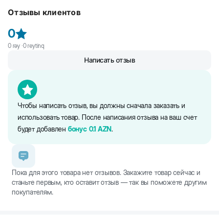
сырая зола- 5.5, сырая клетчатка- 1.0, влажность- 18%.
указанную на упаковке
Отзывы клиентов
Не забудьте извлечь из упаковки абсорбент,
- помогает очищать зубы и десна для профилактики
непригодный для употребления в пищу
стоматологических проблем
0
- минералы в составе поддерживают здоровье костей и зубов
0
rəy ·
0
reytinq
- не содержит вредных искусственных ароматизаторов и
Написать отзыв
консервантов
Чтобы написать отзыв, вы должны сначала заказать и
использовать товар. После написания отзыва на ваш счет
будет добавлен
бонус
0.1
AZN
.
Пока для этого товара нет отзывов. Закажите товар сейчас и
станьте первым, кто оставит отзыв — так вы поможете другим
покупателям.