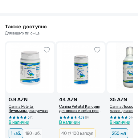
Также доступно
Для вашего питомца
0.9
AZN
44
AZN
35
AZN
Canina Petvital
Canina Petvital Капсулы
Canina Лососев
Витамины для суставов
для кошек и собак при
масло для коше
кошек и собак
проблемах кожи и
собак, 250 мл
5
(
1
)
4.89
(
9
)
5
(
4
)
шерсти, 55г/ 100 капсул
В наличии
В наличии
В наличии
1 таб.
180 таб.
40 г/ 100 капсул
250 мл