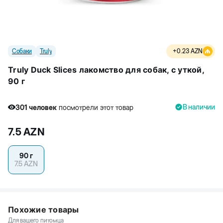
Собаки
Truly
+
0.23
AZN
Truly Duck Slices лакомство для собак, с уткой,
90 г
В наличии
301
человек
посмотрели этот товар
1
человек
купили товар
7.5
AZN
301
человек
посмотрели этот товар
90 г
7.5
AZN
Похожие товары
Для вашего питомца