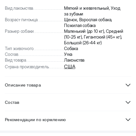
Вид лакомства
Мягкий и жевательный, Уход
за зубами
Возраст питомца
Щенок, Взрослая собака,
Пожилая собака
Размер собаки
Маленький (до 10 кг), Средний
(10-25 кг), Гигантский (45+ кг),
Большой (26-44 кг)
Тип животного
Собака
Состав
Утка
Вид товара
Лакомства
США
Страна производитель
Описание товара
Truly Duck Slices лакомство с уткой для собак
представляет
Состав
собой аппетитные жевательные полоски. Лакомство
приготовлено путем томления на медленном огне, что
Утка, побочные продукты растительного происхождения,
позволяет сохранить яркий вкус и аромат.
Рекомендации по кормлению
минералы.
Особенности жевательного лакомства Трули для собак:
Аналитический состав:
Сырые белки 60.0, сырые жиры -2.0,
Не превышайте суточную норму кормления,
- мясо утки в качестве единственного источника белка