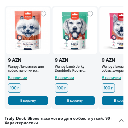
9
AZN
9
AZN
9
AZN
Wanpy Лакомство для
Wanpy Lamb Jerky
Wanpy Лакомст
собак, палочки из
Dumbbells Кость-
собак, джерки и
лосося, 100 г
гантель с ягненком для
оленины, 100 г
В наличии
В наличии
В наличии
собак, 100 г
100 г
100 г
100 г
В корзину
В корзину
В корзин
Truly Duck Slices лакомство для собак, с уткой, 90 г
Характеристики