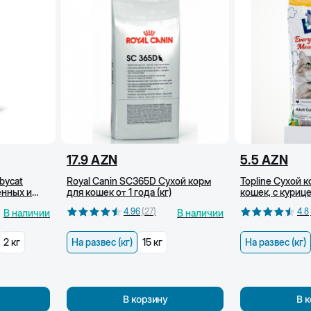
17.9
AZN
5.5
AZN
bycat
Royal Canin SC365D Сухой корм
Topline Сухой 
енных и
для кошек от 1 года (кг)
кошек, с курице
 (400 г)
4.96
(
27
)
4.8
В наличии
В наличии
2 кг
На развес (кг)
15 кг
На развес (кг)
В корзину
В 