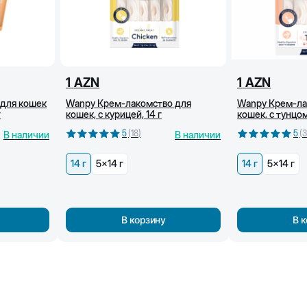
1
AZN
1
AZN
 для кошек
Wanpy Крем-лакомство для
Wanpy Крем-ла
г
кошек, с курицей, 14 г
кошек, с тунцом
5
(
18
)
5
(
3
В наличии
В наличии
14 г
5x14 г
14 г
5x14 г
В корзину
В 