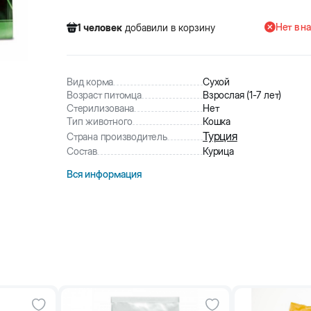
Нет в н
1
человек
добавили в корзину
400
человек
посмотрели этот товар
80
человек
купили товар
1
человек
добавили в корзину
Вид корма
Сухой
Возраст питомца
Взрослая (1-7 лет)
Стерилизована
Нет
Тип животного
Кошка
Турция
Страна производитель
Состав
Курица
Вся информация