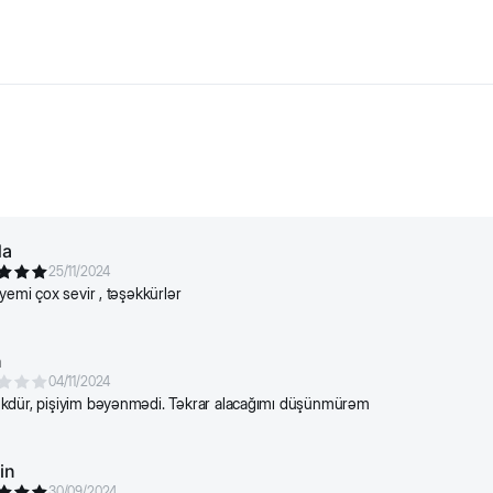
я кошек всех пород. Полностью сбалансированный натураль
-6 из льняного семени. Тщательно разработан диетологами, 
клетчатка 2%.
е на сайте является справочной. Вся информация о продукте
da
25/11/2024
 yemi çox sevir , təşəkkürlər
h
04/11/2024
kdür, pişiyim bəyənmədi. Təkrar alacağımı düşünmürəm
in
30/09/2024