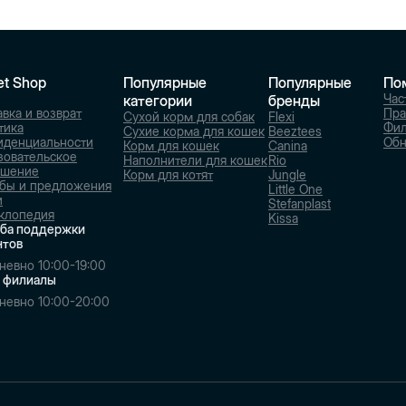
et Shop
Популярные
Популярные
По
Час
категории
бренды
вка и возврат
Пра
Сухой корм для собак
Flexi
тика
Фи
Сухие корма для кошек
Beeztees
иденциальности
Обн
Корм для кошек
Canina
зовательское
Наполнители для кошек
Rio
ашение
Корм для котят
Jungle
бы и предложения
Little One
и
Stefanplast
клопедия
Kissa
ба поддержки
нтов
невно 10:00-19:00
 филиалы
невно 10:00-20:00