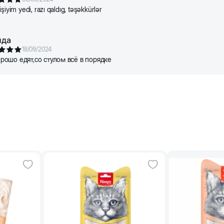
şiyim yedi, razı qaldıg, təşəkkürlər
ида
18/09/2024
рошо едят,со стулом всё в порядке