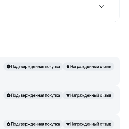
ный корм для кошек с куриным белком, пивными
чтобы удовлетворить потребности в питании всех
 представлена непосредственно на упаковке.
Подтвержденная покупка
Награжденный отзыв
Подтвержденная покупка
Награжденный отзыв
Подтвержденная покупка
Награжденный отзыв