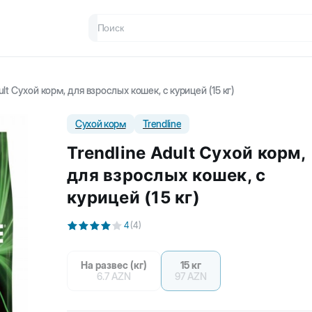
ult Сухой корм, для взрослых кошек, с курицей (15 кг)
Сухой корм
Trendline
Trendline Adult Сухой корм,
для взрослых кошек, с
курицей (15 кг)
4
(
4
)
На развес (кг)
15 кг
6.7
AZN
97
AZN