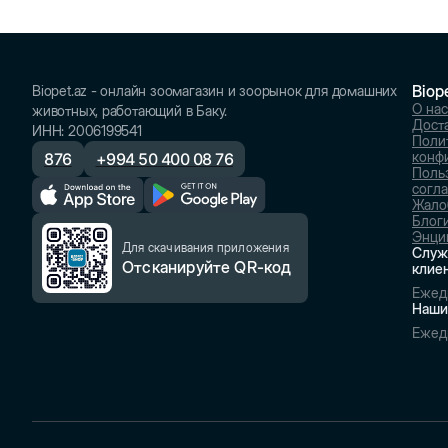
Biop
Biopet.az - онлайн зоомагазин и зоорынок для домашних
О нас
животных, работающий в Баку.
Доста
ИНН
:
2006199541
Поли
конф
876
+
994 50 400 08 76
Поль
согл
Жало
Блог
Энци
Для скачивания приложения
Служ
Отсканируйте QR-код
клие
Ежед
Наши
Ежед