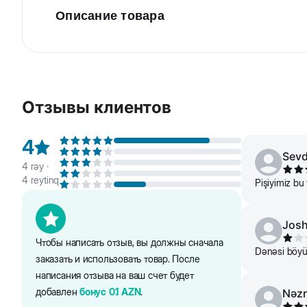
Описание товара
Полнорационный сбалансированный сухой корм дл
дрожжами для поддержки иммунитета и омега-3 и 
взрослых кошек.
Отзывы клиентов
Пищевая ценность: белок 27%, жир 10%, зола 8%, 
4
Информация об ингредиентах и нутриентном состав
Sev
4
rəy ·
4
reytinq
Pişiyimiz bu
Jos
Чтобы написать отзыв, вы должны сначала
Dənəsi böyü
заказать и использовать товар. После
написания отзыва на ваш счет будет
добавлен
бонус
0.1
AZN
.
Nəzr