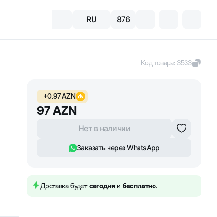
RU
876
Код товара
:
3533
+
0.97
AZN
97
AZN
Нет в наличии
Заказать через WhatsApp
Доставка будет
сегодня
и
бесплатно
.