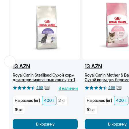
13
AZN
13
AZN
Royal Canin Sterilised Сухой корм
Royal Canin Mother & Ba
для стерилизованных кошек, от 1
Сухой корм для берем
года, 400 г
кормящих кошек и котят
4.98
(
55
)
4.96
(
26
)
В наличии
На развес (кг)
400 г
2 кг
На развес (кг)
400 г
15 кг
10 кг
В корзину
В корзину