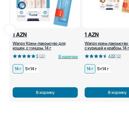
1
AZN
1
AZN
Wanpy Крем-лакомство для
Wanpy крем лакомство
кошек, с тунцом, 14 г
с курицей и крабом, 14 
5
(
36
)
4.83
(
18
)
В наличии
14 г
5x14 г
14 г
5x14 г
В корзину
В корзину