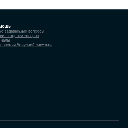
мощь
то задаваемые вопросы
вила оценки товаров
лиалы
овления бонусной системы