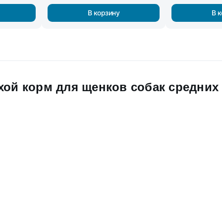
В корзину
В 
хой корм для щенков собак средних