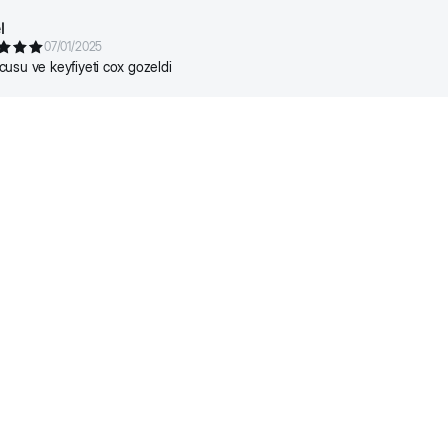
l
07/01/2025
8
181
1+7/8
214
2+1/8
usu ve keyfiyeti cox gozeldi
8
213
2+1/8
256
2+5/8
229
2+3/8
275
2+6/8
233
2+3/8
281
2+7/8
233
2+3/8
281
2+7/8
8
201
2
244
2+4/8