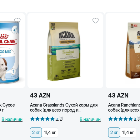
43
AZN
43
AZN
lk Сухое
Acana Grasslands Сухой корм для
Acana Ranchlan
 г
собак (для всех пород и
собак (для всех
жизненных этапов) с ягненком,
жизненных этап
5
(
2
)
5
(
1
В наличии
В наличии
уткой и яйцами, 2 кг
ягненком и ветч
2 кг
11,4 кг
2 кг
11,4 кг