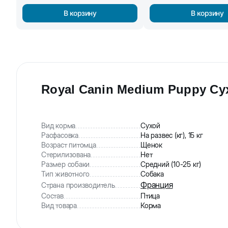
В корзину
В корзину
Royal Canin Medium Puppy Су
Вид корма
Сухой
Расфасовка
На развес (кг), 15 кг
Возраст питомца
Щенок
Стерилизована
Нет
Размер собаки
Средний (10-25 кг)
Тип животного
Собака
Франция
Страна производитель
Состав
Птица
Вид товара
Корма