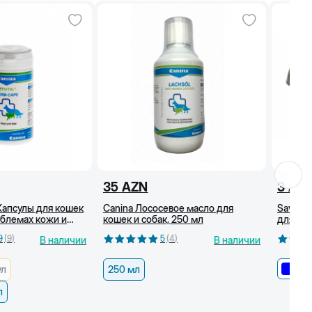
236
2+3/8
261
2+5/8
232
2+3/8
257
2+5/8
35
AZN
3
AZ
 Капсулы для кошек
Canina Лососевое масло для
Savic P
облемах кожи и
кошек и собак, 250 мл
для соб
0 капсул
9
(
9
)
5
(
4
)
В наличии
В наличии
ул
250 мл
л