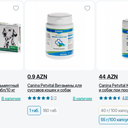
8
167
1+6/8
202
2
199
2
0.9
AZN
44
AZN
льминтный
Canina Petvital Витамины для
Canina Petvital
абл/10 кг
суставов кошек и собак
и собак при пр
шерсти, 55г/ 10
5
(
1
)
4.8
В наличии
В наличии
1 таб.
180 таб.
40 г/ 100 капс
55 г/100 капсу