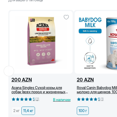
200
AZN
20
AZN
Acana Singles Сухой корм для
Royal Canin Babydog Mi
собак (всех пород и жизненных
молоко для щенков, 100
этапов) с ягненком травяного
5
(
2
)
5
(
1
)
В наличии
откорма, 11,4 кг
2 кг
11,4 кг
100 г