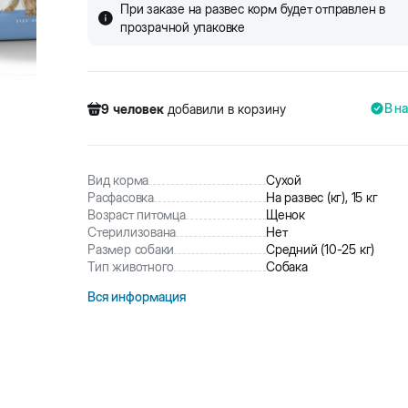
При заказе на развес корм будет отправлен в
прозрачной упаковке
В н
9
человек
добавили в корзину
624
человек
посмотрели этот товар
60
человек
купили товар
9
человек
добавили в корзину
Вид корма
Сухой
Расфасовка
На развес (кг), 15 кг
Возраст питомца
Щенок
Стерилизована
Нет
Размер собаки
Средний (10-25 кг)
Тип животного
Собака
Вся информация