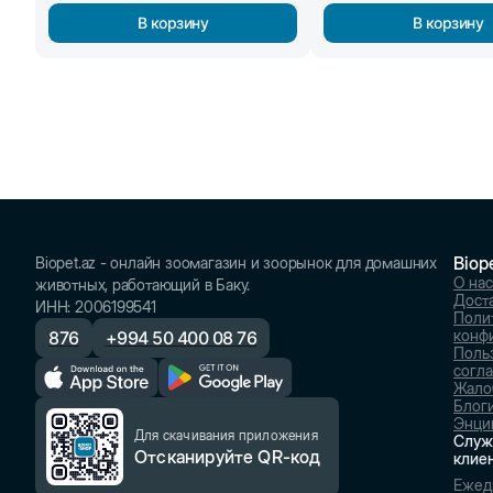
В корзину
В корзину
Biop
Biopet.az - онлайн зоомагазин и зоорынок для домашних
О нас
животных, работающий в Баку.
Доста
ИНН
:
2006199541
Поли
конф
876
+
994 50 400 08 76
Поль
согл
Жало
Блог
Энци
Для скачивания приложения
Служ
Отсканируйте QR-код
клие
Ежед