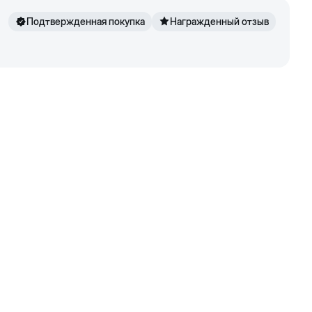
Подтвержденная покупка
Награжденный отзыв
242
2+4/8
238
2+3/8
293
3
292
3
317
3+2/8
318
3+2/8
326
3+3/8
339
3+4/8
328
3+3/8
361
3+5/8
294
3
325
3+2/8