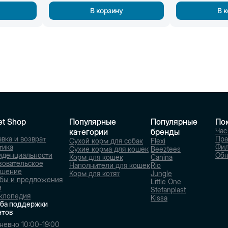
В корзину
В 
et Shop
Популярные
Популярные
По
Час
категории
бренды
вка и возврат
Пра
Сухой корм для собак
Flexi
тика
Фи
Сухие корма для кошек
Beeztees
иденциальности
Обн
Корм для кошек
Canina
зовательское
Наполнители для кошек
Rio
ашение
Корм для котят
Jungle
бы и предложения
Little One
и
Stefanplast
клопедия
Kissa
ба поддержки
нтов
невно 10:00-19:00