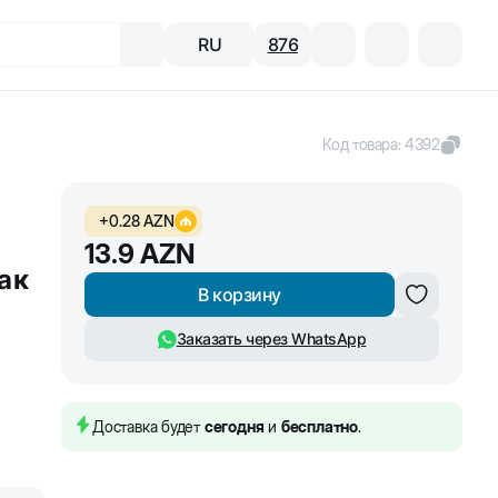
RU
876
Код товара
:
4392
+
0.28
AZN
13.9
AZN
ак
В корзину
Заказать через WhatsApp
Доставка будет
сегодня
и
бесплатно
.