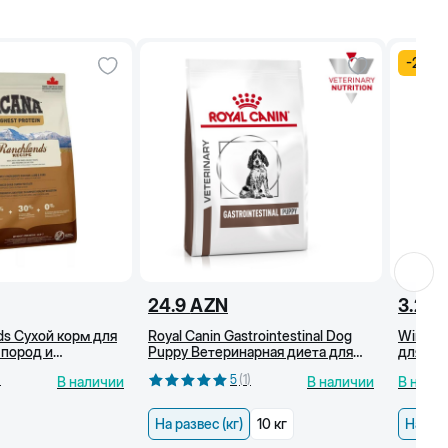
-
29
%
24.9
AZN
3.25
ds Сухой корм для
Royal Canin Gastrointestinal Dog
Winny P
 пород и
Puppy Ветеринарная диета для
для щен
ов) с говядиной,
щенков при расстройстве
)
5
(
1
)
В наличии
В наличии
В нали
иной, 2 кг
пищеварения, сухой корм (кг)
На развес (кг)
10 кг
На раз