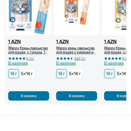
1
AZN
1
AZN
1
AZN
Wanpy Крем-лакомство
Wanpy крем лакомство
Wanpy Крем-ла
для кошек, с тунцом, 14
для кошек с курицей и
для кошек, с ку
г
крабом, 14 г
г
5
(
36
)
4.83
(
18
)
5
(
18
)
В наличии
В наличии
В наличии
14 г
5x14 г
14 г
5x14 г
14 г
5x14 г
В корзину
В корзину
В корзин