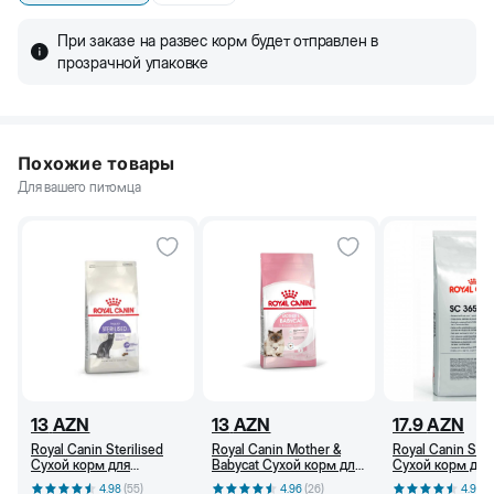
При заказе на развес корм будет отправлен в
прозрачной упаковке
Похожие товары
Для вашего питомца
13
AZN
13
AZN
17.9
AZN
Royal Canin Sterilised
Royal Canin Mother &
Royal Canin SC
Сухой корм для
Babycat Сухой корм для
Сухой корм для
стерилизованных
беременных и
от 1 года (кг)
4.98
(
55
)
4.96
(
26
)
4.96
(