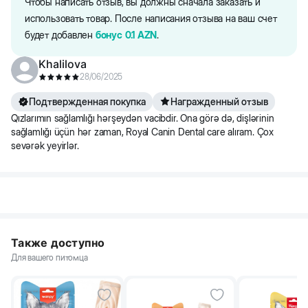
камня снизилась на 59%. Разработан для поддержания
Чтобы написать отзыв, вы должны сначала заказать и
5 кг
66 г
52 г
нормальной работы мочевыделительной системы взрослой
использовать товар. После написания отзыва на ваш счет
кошки за счет сбалансированного содержания минералов.
будет добавлен
бонус
0.1
AZN
.
6 кг
75 г
60 г
Khalilova
28/06/2025
Подтвержденная покупка
Награжденный отзыв
Qızlarımın sağlamlığı hərşeydən vacibdir. Ona görə də, dişlərinin
sağlamlığı üçün hər zaman, Royal Canin Dental care alıram. Çox
sevərək yeyirlər.
Также доступно
Для вашего питомца