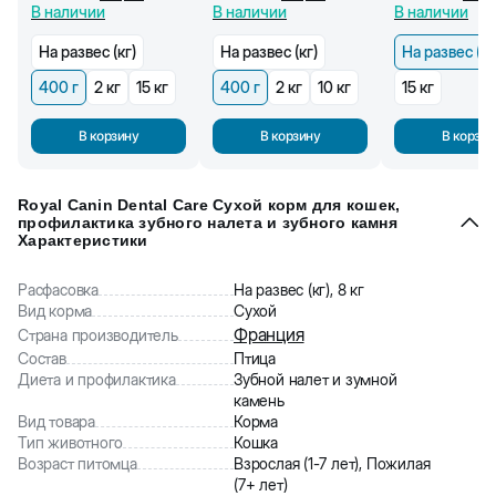
кошек, от 1 года, 400 г
кормящих кошек и
В наличии
В наличии
В наличии
котят (400 г)
На развес (кг)
На развес (кг)
На развес (кг
400 г
2 кг
15 кг
400 г
2 кг
10 кг
15 кг
В корзину
В корзину
В корзин
Royal Canin Dental Care Сухой корм для кошек,
профилактика зубного налета и зубного камня
Характеристики
Расфасовка
На развес (кг), 8 кг
Вид корма
Сухой
Франция
Страна производитель
Состав
Птица
Диета и профилактика
Зубной налет и зумной
камень
Вид товара
Корма
Тип животного
Кошка
Возраст питомца
Взрослая (1-7 лет), Пожилая
(7+ лет)