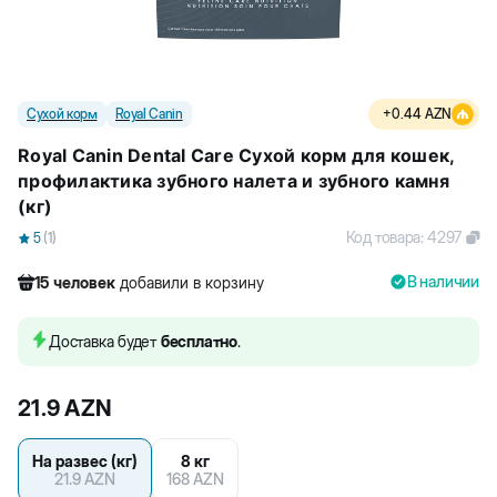
Сухой корм
Royal Canin
+
0.44
AZN
Royal Canin Dental Care Сухой корм для кошек,
профилактика зубного налета и зубного камня
(кг)
Код товара
:
4297
5
(
1
)
В наличии
15
человек
добавили в корзину
470
человек
посмотрели этот товар
75
человек
купили товар
Доставка будет
бесплатно
.
15
человек
добавили в корзину
21.9
AZN
На развес (кг)
8 кг
21.9
AZN
168
AZN