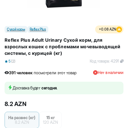
Сухой корм
Reflex Plus
+
0.08
AZN
Reflex Plus Adult Urinary Сухой корм, для
взрослых кошек с проблемами мочевыводящей
системы, с курицей (кг)
Код товара
:
4291
5
(
2
)
Нет в наличии
391
человек
посмотрели этот товар
29
человек
купили товар
391
человек
посмотрели этот товар
Доставка будет
сегодня
.
8.2
AZN
На развес (кг)
15 кг
8.2
AZN
120
AZN