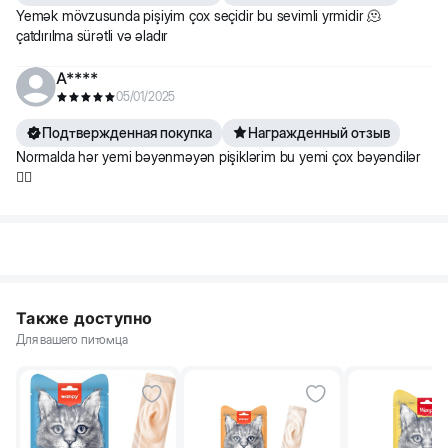
Yemək mövzusunda pişiyim çox seçidir bu sevimli yrmidir 🫠
çatdırılma sürətli və əladır
A****
05/01/2025
Подтвержденная покупка
Награжденный отзыв
Normalda hər yemi bəyənməyən pişiklərim bu yemi çox bəyəndilər
👍🏻
Также доступно
Для вашего питомца