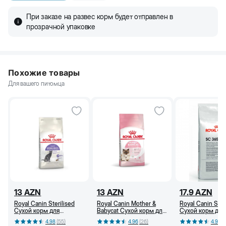
При заказе на развес корм будет отправлен в
прозрачной упаковке
Похожие товары
Для вашего питомца
13
AZN
13
AZN
17.9
AZN
Royal Canin Sterilised
Royal Canin Mother &
Royal Canin SC
Сухой корм для
Babycat Сухой корм для
Сухой корм для
стерилизованных
беременных и
от 1 года (кг)
4.98
(
55
)
4.96
(
26
)
4.96
(
кошек, от 1 года, 400 г
кормящих кошек и