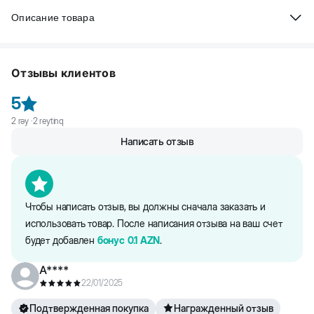
Описание товара
Reflex Plus Adult Cat Urinary Chicken - сухой премиум корм для
кошек всех пород с проблемами мочевыводящей системы.
Отзывы клиентов
5
Состав: кукуруза, рис, куриный жир, подорожник, клетчатка из
сахарного тросника, свекольный жом, ароматизатор печень,
2
rəy ·
2
reytinq
витамины и минералы, пивные дрожжи, семена льна, ксило-
Написать отзыв
олигосахариды, соль, l-карнитин, юкка, консерванты.
Информация об ингредиентах и нутриентном составе на сайте
является справочной. Вся информация о продукте представлена
непосредственно на упаковке.
Чтобы написать отзыв, вы должны сначала заказать и
использовать товар. После написания отзыва на ваш счет
будет добавлен
бонус
0.1
AZN
.
A****
22/01/2025
Подтвержденная покупка
Награжденный отзыв