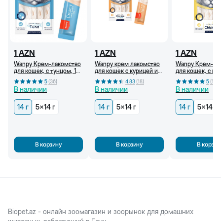
1
AZN
1
AZN
1
AZN
Wanpy Крем-лакомство
Wanpy крем лакомство
Wanpy Крем-ла
для кошек, с тунцом, 14
для кошек с курицей и
для кошек, с ку
г
крабом, 14 г
г
5
(
36
)
4.83
(
18
)
5
(
18
)
В наличии
В наличии
В наличии
14 г
5x14 г
14 г
5x14 г
14 г
5x14 г
В корзину
В корзину
В корзин
Biopet.az - онлайн зоомагазин и зоорынок для домашних