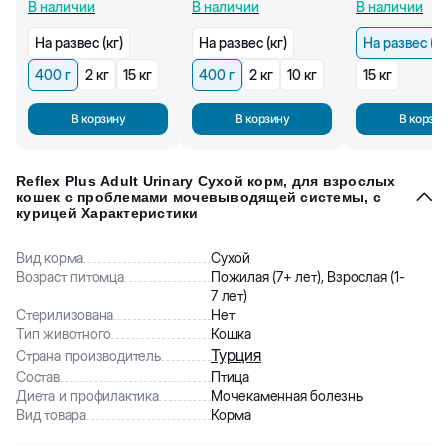
В наличии
В наличии
В наличии
котят (400 г)
На развес (кг)
На развес (кг)
На развес (кг
400 г
2 кг
15 кг
400 г
2 кг
10 кг
15 кг
В корзину
В корзину
В корзин
Reflex Plus Adult Urinary Сухой корм, для взрослых
кошек с проблемами мочевыводящей системы, с
курицей Характеристики
Вид корма
Сухой
Возраст питомца
Пожилая (7+ лет), Взрослая (1-
7 лет)
Стерилизована
Нет
Тип животного
Кошка
Турция
Страна производитель
Состав
Птица
Диета и профилактика
Мочекаменная болезнь
Вид товара
Корма