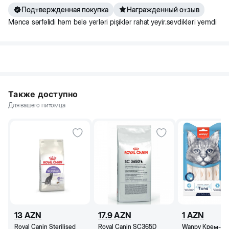
Подтвержденная покупка
Награжденный отзыв
Məncə sərfəlidi həm belə yerləri pişiklər rahat yeyir.sevdikləri yemdi
Также доступно
Для вашего питомца
13
AZN
17.9
AZN
1
AZN
Royal Canin Sterilised
Royal Canin SC365D
Wanpy Крем-ла