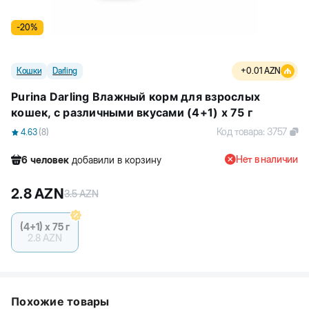
-
20
%
Кошки
Darling
+
0.01
AZN
Purina Darling Влажный корм для взрослых
кошек, с различными вкусами (4+1) x 75 г
Код товара
:
3757
4.63
(
8
)
Нет в наличии
6
человек
добавили в корзину
228
человек
посмотрели этот товар
2.8
AZN
62
человек
купили товар
3.5
AZN
6
человек
добавили в корзину
(4+1) x 75 г
2.8
AZN
Похожие товары