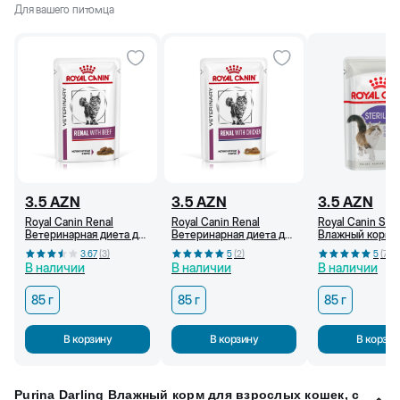
Для вашего питомца
3.5
AZN
3.5
AZN
3.5
AZN
Royal Canin Renal
Royal Canin Renal
Royal Canin Ster
Ветеринарная диета для
Ветеринарная диета для
Влажный корм 
кошек при хронической
кошек при хронической
стерилизованн
3.67
(
3
)
5
(
2
)
5
(
7
)
почечной
почечной
(соуc) 85 г
В наличии
В наличии
В наличии
недостаточности,
недостаточности,
влажный корм с
влажный корм с
говядиной, 85 г
курицей, 85 г
85 г
85 г
85 г
В корзину
В корзину
В корзин
Purina Darling Влажный корм для взрослых кошек, с