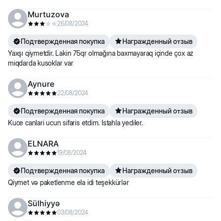
Murtuzova
26/08/2024
Подтвержденная покупка
Награжденный отзыв
Yaxşı qiymetdir. Lakin 75qr olmağına baxmayaraq içinde çox az
miqdarda kusoklar var
Aynure
22/08/2024
Подтвержденная покупка
Награжденный отзыв
Kuce canlari ucun sifaris etdim. Istahla yediler.
ELNARA
19/08/2024
Подтвержденная покупка
Награжденный отзыв
Qiymet və paketlenme ela idi teşekkürlər
Sülhiyyə
03/08/2024