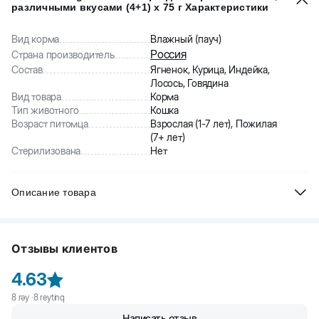
различными вкусами (4+1) x 75 г Характеристики
Вид корма
Влажный (пауч)
Россия
Страна производитель
Состав
Ягненок, Курица, Индейка,
Лосось, Говядина
Вид товара
Корма
Тип животного
Кошка
Возраст питомца
Взрослая (1-7 лет), Пожилая
(7+ лет)
Стерилизована
Нет
Описание товара
Purina Darling Влажный корм для взрослых кошек, с различными
вкусами в соусе (говядина, курица, ягненок, лосось, индейка).
Отзывы клиентов
Сбалансированный рацион отвечает пищевым потребностям
взрослых кошек. Корм не содержит искусственных добавок.
4.63
8
rəy ·
8
reytinq
Написать отзыв