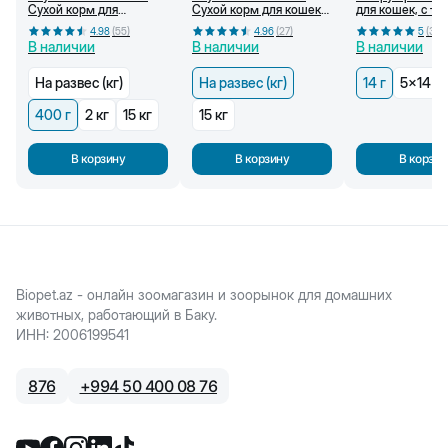
Сухой корм для
Сухой корм для кошек
для кошек, с ту
стерилизованных
от 1 года (кг)
г
4.98
(
55
)
4.96
(
27
)
5
(
36
)
кошек, от 1 года, 400 г
В наличии
В наличии
В наличии
На развес (кг)
На развес (кг)
14 г
5x14 г
400 г
2 кг
15 кг
15 кг
В корзину
В корзину
В корзин
Biopet.az - онлайн зоомагазин и зоорынок для домашних
животных, работающий в Баку.
ИНН
:
2006199541
876
+
994 50 400 08 76