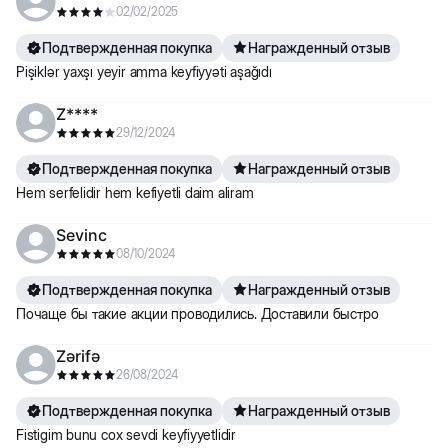
02/02/2025
Подтвержденная покупка
Награжденный отзыв
Pişiklər yaxşı yeyir amma keyfiyyəti aşağıdı
Z****
29/12/2024
Подтвержденная покупка
Награжденный отзыв
Hem serfelidir hem kefiyetli daim aliram
Sevinc
08/10/2024
Подтвержденная покупка
Награжденный отзыв
Почаще бы такие акции проводились. Доставили быстро
Zərifə
26/08/2024
Подтвержденная покупка
Награжденный отзыв
Fistigim bunu cox sevdi keyfiyyetlidir