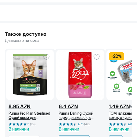
Также доступно
Для вашего питомца
-
22
%
8.95
AZN
6.4
AZN
1.49
AZN
1.9
Purina Pro Plan Sterilised
Purina Darling Сухой
TOMi влажный к
Сухой корм для
корм, для кошек, c
котят, с курицей
стерилизованных
мясом с овощами (кг)
паштете, 100 г
5
(
29
)
4.76
(
42
)
4.83
(
кошек, c индейкой, 400
В наличии
В наличии
В наличии
г