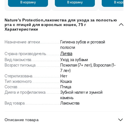
В корзину
В корзину
В корзин
Nature's Protection,лакомства для ухода за полостью
рта с птицей для взрослых кошек, 75 г
Характеристики
Назначение аптеки
Гигиена зубов и ротовой
полости
Литва
Страна производитель
Вид лакомства
Уход за зубами
Возраст питомца
Пожилая (7+ лет), Взрослая (1-
7 лет)
Стерилизована
Нет
Тип животного
Кошка
Состав
Птица
Диета и профилактика
Зубной налет и зумной
камень
Вид товара
Лакомства
Описание товара