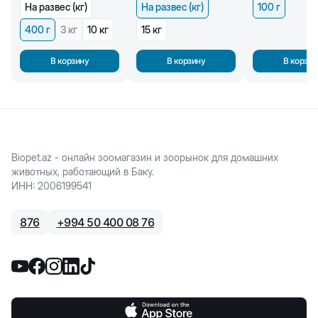
На развес (кг)
На развес (кг)
100 г
400 г
3 кг
10 кг
15 кг
В корзину
В корзину
В корзин
Biopet.az - онлайн зоомагазин и зоорынок для домашних
животных, работающий в Баку.
ИНН
:
2006199541
876
+
994 50 400 08 76