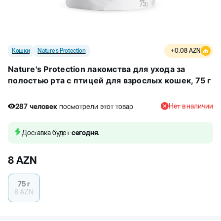
Кошки
Nature's Protection
+
0.08
AZN
Nature's Protection лакомства для ухода за
полостью рта с птицей для взрослых кошек, 75 г
Нет в наличии
287
человек
посмотрели этот товар
8
человек
купили товар
287
человек
посмотрели этот товар
Доставка будет
сегодня
.
8
AZN
75 г
8
AZN