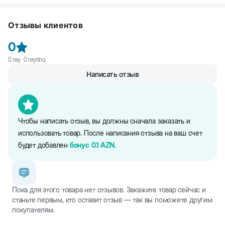
Nature's Protection - это высококачественная кормовая добавка,
предназначенная для взрослых кошек. Это идеальный вариант
Отзывы клиентов
для обеспечения вашей кошки ежедневной дозой витаминов,
минералов и пребиотиков. Он содержит морские водоросли,
0
которые помогают поддерживать правильную гигиену полости
рта вашей кошки. Содержащаяся в нем птица обогащена
0
rəy ·
0
reytinq
витаминами и минералами: витамином B12, железом и цинком,
Написать отзыв
которые необходимы для общего состояния здоровья.
Чтобы написать отзыв, вы должны сначала заказать и
использовать товар. После написания отзыва на ваш счет
будет добавлен
бонус
0.1
AZN
.
Пока для этого товара нет отзывов. Закажите товар сейчас и
станьте первым, кто оставит отзыв — так вы поможете другим
покупателям.