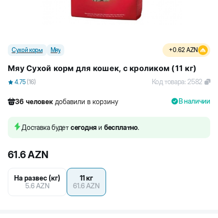
Сухой корм
Мяу
+
0.62
AZN
Мяу Сухой корм для кошек, с кроликом (11 кг)
Код товара
:
2582
4.75
(
16
)
В наличии
36
человек
добавили в корзину
476
человек
посмотрели этот товар
385
человек
купили товар
Доставка будет
сегодня
и
бесплатно
.
36
человек
добавили в корзину
61.6
AZN
На развес (кг)
11 кг
5.6
AZN
61.6
AZN