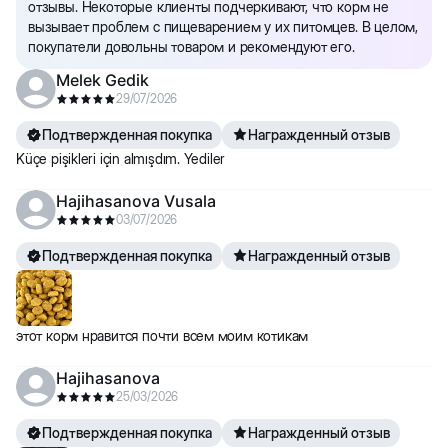
отзывы. Некоторые клиенты подчеркивают, что корм не
вызывает проблем с пищеварением у их питомцев. В целом,
покупатели довольны товаром и рекомендуют его.
Melek Gedik
29/07/2026
Подтвержденная покупка
Награжденный отзыв
Küçe pişikleri için almışdım. Yediler
Hajihasanova Vusala
03/07/2026
Подтвержденная покупка
Награжденный отзыв
этот корм нравится почти всем моим котикам
Hajihasanova
25/03/2026
Подтвержденная покупка
Награжденный отзыв