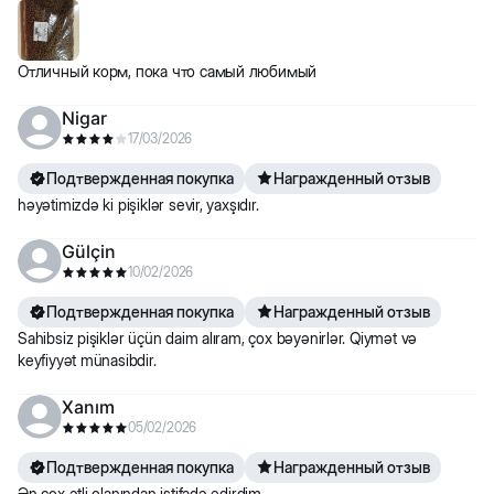
Отличный корм, пока что самый любимый
Nigar
17/03/2026
Подтвержденная покупка
Награжденный отзыв
həyətimizdə ki pişiklər sevir, yaxşıdır.
Gülçin
10/02/2026
Подтвержденная покупка
Награжденный отзыв
Sahibsiz pişiklər üçün daim alıram, çox bəyənirlər. Qiymət və
keyfiyyət münasibdir.
Xanım
05/02/2026
Подтвержденная покупка
Награжденный отзыв
Ən çox ətli olanından istifadə edirdim.