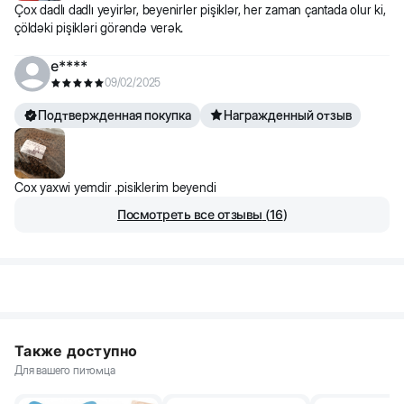
Çox dadlı dadlı yeyirlər, beyenirler pişiklər, her zaman çantada olur ki,
çöldəki pişikləri görəndə verək.
e****
09/02/2025
Подтвержденная покупка
Награжденный отзыв
Cox yaxwi yemdir .pisiklerim beyendi
Посмотреть все отзывы
(
16
)
Также доступно
Для вашего питомца