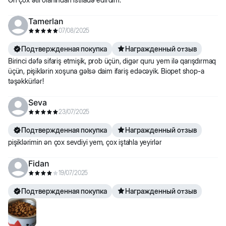
Tamerlan
07/08/2025
Подтвержденная покупка
Награжденный отзыв
Birinci dəfə sifariş etmişik, prob üçün, digər quru yem ilə qarışdırmaq
üçün, pişiklərin xoşuna gəlsə daim ifariş edəcəyik. Biopet shop-a
təşəkkürlər!
Seva
23/07/2025
Подтвержденная покупка
Награжденный отзыв
pişiklərimin ən çox sevdiyi yem, çox iştahla yeyirlər
Fidan
19/07/2025
Подтвержденная покупка
Награжденный отзыв