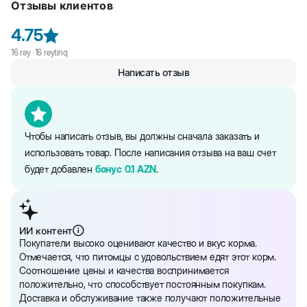
Отзывы клиентов
менее 4 %), жиры и масла, минералы, дрожжи, витамины.
Информация об ингредиентах и нутриентном составе на сайте
4.75
является справочной. Вся информация о продукте представлена
16
rəy ·
16
reytinq
непосредственно на упаковке.
Написать отзыв
Чтобы написать отзыв, вы должны сначала заказать и
использовать товар. После написания отзыва на ваш счет
будет добавлен
бонус
0.1
AZN
.
ИИ контент
Покупатели высоко оценивают качество и вкус корма.
Отмечается, что питомцы с удовольствием едят этот корм.
Соотношение цены и качества воспринимается
положительно, что способствует постоянным покупкам.
Доставка и обслуживание также получают положительные