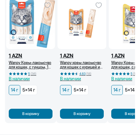
1
AZN
1
AZN
1
AZN
Wanpy Крем-лакомство
Wanpy крем лакомство
Wanpy Крем-ла
для кошек, с тунцом, 14
для кошек с курицей и
для кошек, с ку
г
крабом, 14 г
г
5
(
36
)
4.83
(
18
)
5
(
18
)
В наличии
В наличии
В наличии
14 г
5x14 г
14 г
5x14 г
14 г
5x14 г
В корзину
В корзину
В корзин