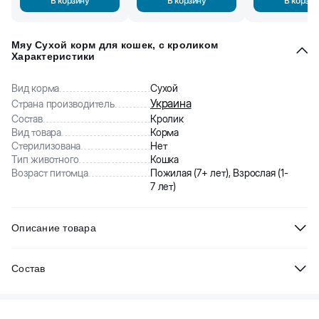
В корзину
В корзину
В корзин
Мяу Сухой корм для кошек, с кроликом
Характеристики
Вид корма
Сухой
Украина
Страна производитель
Состав
Кролик
Вид товара
Корма
Стерилизована
Нет
Тип животного
Кошка
Возраст питомца
Пожилая (7+ лет), Взрослая (1-
7 лет)
Описание товара
Полнорационный корм для кошек всех пород с кроликом.
Состав
Содержит все питательные вещества, витамины и минералы,
необходимые кошкам.
Зерновые и продукты их переработки, мясо и субпродукты
животного происхождения не менее 26 %, (в т. ч. из кролика не