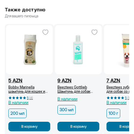
Также доступно
Для вашего питомца
5
AZN
9
AZN
7
AZN
Bobby Marinella
Beeztees Gottlieb
Beeztees зубная
шампунь для кошек и
Шампунь для собак
для собак со вк
собак, 200 мл
белых окрасов (300 мл)
мяты, 100 г.
5
(
4
)
5
(
1
)
В наличии
В наличии
В наличии
300 мл
200 мл
100 г
В корзину
В корзину
В корзин