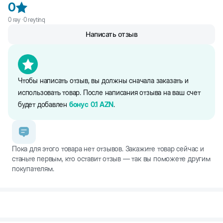
0
и распылите на загрязненную поверхность (пятно), чтобы
испачканное место было достаточно увлажнено. Подождите 5-
0
rəy ·
0
reytinq
10 минут. Круговыми движениями протрите испачканное место
Написать отзыв
салфеткой или тряпкой.
Чтобы написать отзыв, вы должны сначала заказать и
использовать товар. После написания отзыва на ваш счет
будет добавлен
бонус
0.1
AZN
.
Пока для этого товара нет отзывов. Закажите товар сейчас и
станьте первым, кто оставит отзыв — так вы поможете другим
покупателям.