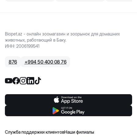
Biopet.az - онлайн зоомагазин и зоорынок для домашних
животных, работающий в Баку.
ИНН
:
2006199541
876
+
994 50 400 08 76
Служба поддержки клиентов
Наши филиалы