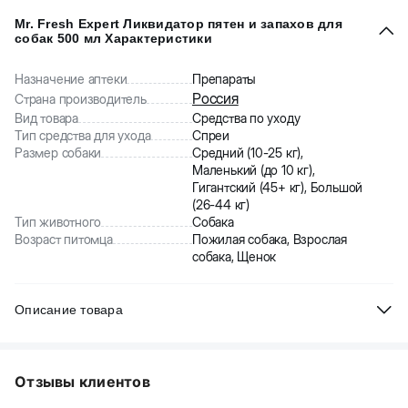
Mr. Fresh Expert Ликвидатор пятен и запахов для
собак 500 мл Характеристики
Назначение аптеки
Препараты
Россия
Страна производитель
Вид товара
Средства по уходу
Тип средства для ухода
Спреи
Размер собаки
Средний (10-25 кг),
Маленький (до 10 кг),
Гигантский (45+ кг), Большой
(26-44 кг)
Тип животного
Собака
Возраст питомца
Пожилая собака, Взрослая
собака, Щенок
Описание товара
Средство устраняет органические загрязнения (следы и запах
мочи, фекалий, меток, крови, рвотных масс животных) с
Отзывы клиентов
различного рода поверхностей (клетки, аксессуары, мебельная
обивка) с последующей ликвидацией запаха. Встряхните флакон