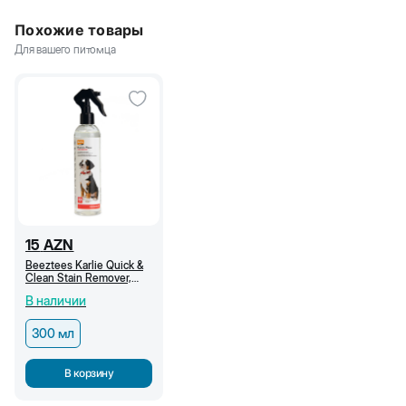
Похожие товары
Для вашего питомца
15
AZN
Beeztees Karlie Quick &
Clean Stain Remover,
спрей пятновыводитель,
В наличии
300 мл
300 мл
В корзину