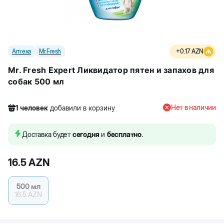
Аптека
Mr.Fresh
+
0.17
AZN
Mr. Fresh Expert Ликвидатор пятен и запахов для
собак 500 мл
Нет в наличии
1
человек
добавили в корзину
155
человек
посмотрели этот товар
3
человек
купили товар
Доставка будет
сегодня
и
бесплатно
.
1
человек
добавили в корзину
16.5
AZN
500 мл
16.5
AZN