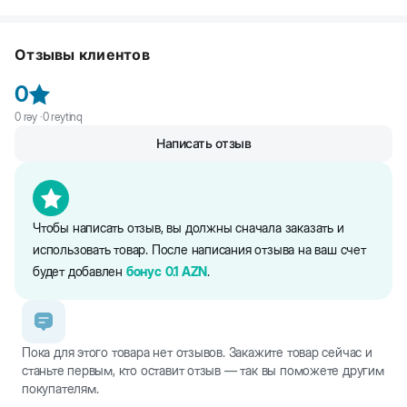
мультизерновые гранулы, кукуруза красная, яблоко сушеное,
Суточная доза составляет 20-25 г.
люцерна сушеная, фруктоолигосахариды, экстракт юкки.
Следите, чтобы у шиншиллы всегда была свежая вода и сено.
Отзывы клиентов
Пищевая ценность: Белки 16,3%, Жиры 3,9%, Клетчатка 16%, Зола
0
7,4%, Кальций 1,0%, Фосфор 0,6%.
0
rəy ·
0
reytinq
Написать отзыв
Информация об ингредиентах и нутриентном составе на сайте
является справочной. Вся информация о продукте представлена
непосредственно на упаковке.
Чтобы написать отзыв, вы должны сначала заказать и
использовать товар. После написания отзыва на ваш счет
будет добавлен
бонус
0.1
AZN
.
Пока для этого товара нет отзывов. Закажите товар сейчас и
станьте первым, кто оставит отзыв — так вы поможете другим
покупателям.