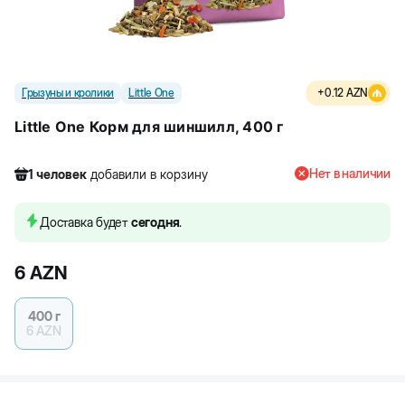
Грызуны и кролики
Little One
+
0.12
AZN
Little One Корм для шиншилл, 400 г
Нет в наличии
1
человек
добавили в корзину
191
человек
посмотрели этот товар
1
человек
добавили в корзину
Доставка будет
сегодня
.
6
AZN
400 г
6
AZN