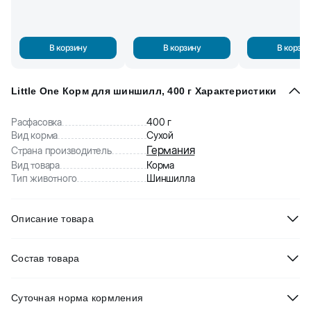
В корзину
В корзину
В корзин
Little One Корм для шиншилл, 400 г Характеристики
Расфасовка
400 г
Вид корма
Сухой
Германия
Страна производитель
Вид товара
Корма
Тип животного
Шиншилла
Описание товара
Little One Корм для шиншилл. Содержит полный комплекс
Состав товара
протеинов, жиров, углеводов, витаминов и минералов для
здоровья вашего питомца. Сбалансированный состав отвечает
Травяные гранулы, хлопья овсяные, хлопья ячменные,
пищевым потребностям шиншилл.
Суточная норма кормления
плющеный горох, морковь сушеная, кэроб, хлопья кукурузные,