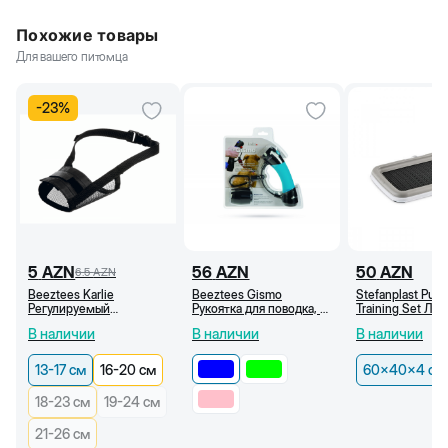
Похожие товары
Для вашего питомца
-
23
%
5
AZN
56
AZN
50
AZN
6.5
AZN
Beeztees Karlie
Beeztees Gismo
Stefanplast Pup
Регулируемый
Рукоятка для поводка, с
Training Set Ло
нейлоновый намордник
диспенсером для
гигиенические 
В наличии
В наличии
В наличии
для собак (13-17 см)
мешочков (Синий)
для щенков, сер
60x40x4 см
13-17 см
16-20 см
60x40x4 см
18-23 см
19-24 см
21-26 см