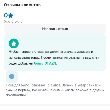
прочного пластика. Используется с гигиенической пеленкой,
Отзывы клиентов
которая приобретается отдельно. Пеленка надежно фиксируется
в лотке с помощью боковых фиксаторов. Лоток идеально
0
подойдет в период болезни и реабилитации, когда собака не
может выйти на прогулку.
0
rəy ·
0
reytinq
Размер: 40x26 см.
Написать отзыв
Чтобы написать отзыв, вы должны сначала заказать и
использовать товар. После написания отзыва на ваш счет
будет добавлен
бонус
0.1
AZN
.
Пока для этого товара нет отзывов. Закажите товар сейчас и
станьте первым, кто оставит отзыв — так вы поможете другим
покупателям.