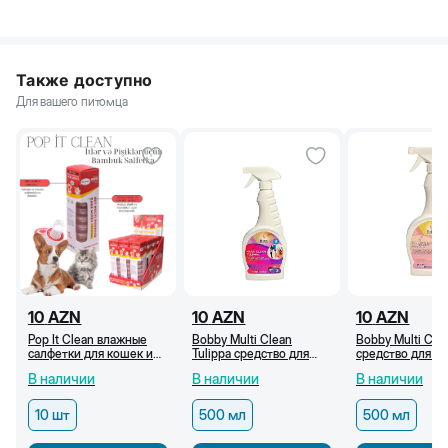
Также доступно
Для вашего питомца
10
AZN
10
AZN
10
AZN
Pop It Clean влажные
Bobby Multi Clean
Bobby Multi Clea
салфетки для кошек и
Tulippa средство для
средство для о
собак, 10 штук
очищения твердых
твердых поверх
В наличии
В наличии
В наличии
поверхностей, 500 мл
500 мл
10 шт
500 мл
500 мл