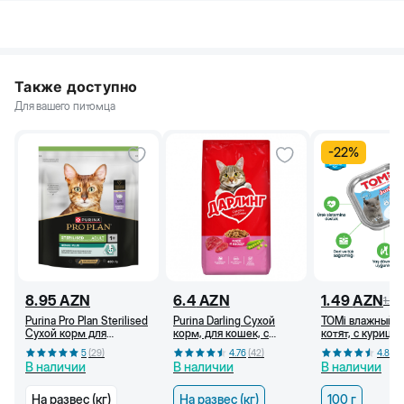
Также доступно
Для вашего питомца
-
22
%
8.95
AZN
6.4
AZN
1.49
AZN
1.9
Purina Pro Plan Sterilised
Purina Darling Сухой
TOMi влажный к
Сухой корм для
корм, для кошек, c
котят, с курицей
стерилизованных
мясом с овощами (кг)
паштете, 100 г
5
(
29
)
4.76
(
42
)
4.83
(
кошек, c индейкой, 400
В наличии
В наличии
В наличии
г
На развес (кг)
На развес (кг)
100 г