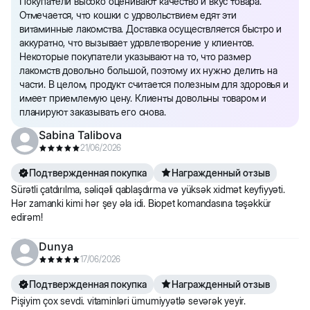
Покупатели высоко оценивают качество и вкус товара.
Отмечается, что кошки с удовольствием едят эти
витаминные лакомства. Доставка осуществляется быстро и
аккуратно, что вызывает удовлетворение у клиентов.
Некоторые покупатели указывают на то, что размер
лакомств довольно большой, поэтому их нужно делить на
части. В целом, продукт считается полезным для здоровья и
имеет приемлемую цену. Клиенты довольны товаром и
планируют заказывать его снова.
Sabina Talibova
21/06/2026
Подтвержденная покупка
Награжденный отзыв
Sürətli çatdırılma, səliqəli qablaşdırma və yüksək xidmət keyfiyyəti.
Hər zamanki kimi hər şey əla idi. Biopet komandasına təşəkkür
edirəm!
Dunya
17/06/2026
Подтвержденная покупка
Награжденный отзыв
Pişiyim çox sevdi. vitaminləri ümumiyyətlə sevərək yeyir.