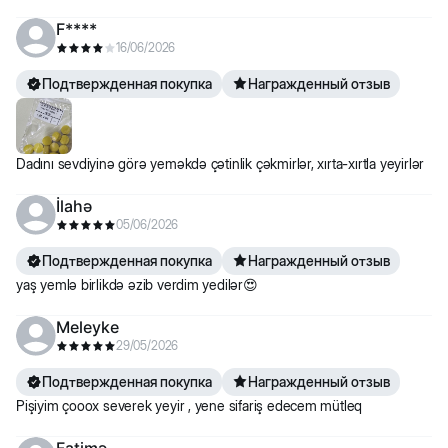
F****
16/06/2026
Подтвержденная покупка
Награжденный отзыв
Dadını sevdiyinə görə yeməkdə çətinlik çəkmirlər, xırta-xırtla yeyirlər
İlahə
05/06/2026
Подтвержденная покупка
Награжденный отзыв
yaş yemlə birlikdə əzib verdim yedilər😍
Meleyke
29/05/2026
Подтвержденная покупка
Награжденный отзыв
Pişiyim çooox severek yeyir , yene sifariş edecem mütleq