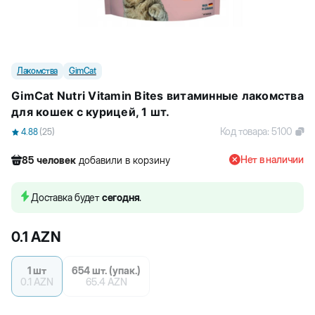
Лакомства
GimCat
GimCat Nutri Vitamin Bites витаминные лакомства
для кошек с курицей, 1 шт.
Код товара
:
5100
4.88
(
25
)
Нет в наличии
85
человек
добавили в корзину
766
человек
посмотрели этот товар
566
человек
купили товар
Доставка будет
сегодня
.
85
человек
добавили в корзину
0.1
AZN
1 шт
654 шт. (упак.)
0.1
AZN
65.4
AZN