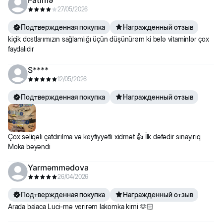
Fatimə
27/05/2026
Подтвержденная покупка
Награжденный отзыв
kiçik dostlarımızın sağlamlığı üçün düşünürəm ki belə vitaminlər çox
faydalıdır
S****
12/05/2026
Подтвержденная покупка
Награжденный отзыв
Çox səliqəli çatdırılma və keyfiyyətli xidmət 👍 İlk dəfədir sınayırıq
Moka bəyəndi
Yarməmmədova
26/04/2026
Подтвержденная покупка
Награжденный отзыв
Arada balaca Luci-mə verirəm lakomka kimi 🫶🏻