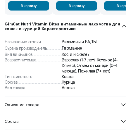
В корзину
В корзину
В корзин
GimCat Nutri Vitamin Bites витаминные лакомства для
кошек с курицей Характеристики
Назначение аптеки
Витамины и БАДЫ
Германия
Страна производитель
Вид витаминов
Кости и скелет
Возраст питомца
Взрослая (1-7 лет), Котенок (4-
12 мес), Отъем от матери (0-4
месяца), Пожилая (7+ лет)
Тип животного
Кошка
Состав
Курица
Вид товара
Аптека
Описание товара
GimCat Nutri Vitamin Bites витаминные лакомства для кошек с
Состав
курицей
— это 2 в 1, а именно витамины и вкусняшка для вашего
питомца. Этот снек вы будете покупать вновь и вновь, по разным