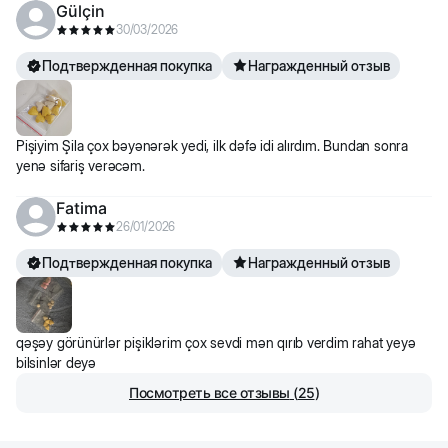
Gülçin
30/03/2026
Подтвержденная покупка
Награжденный отзыв
Pişiyim Şila çox bəyənərək yedi, ilk dəfə idi alırdım. Bundan sonra
yenə sifariş verəcəm.
Fatima
26/01/2026
Подтвержденная покупка
Награжденный отзыв
qəşəy görünürlər pişiklərim çox sevdi mən qırıb verdim rahat yeyə
bilsinlər deyə
Посмотреть все отзывы
(
25
)