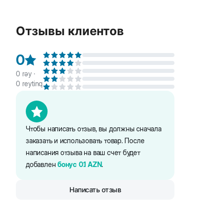
Большие, сделанные из прочного, но легкого пла
для удобного держания при перемещении мисок. Ид
благодаря гладкой поверхности. Идеально подходя
Отзывы клиентов
вашим питомцем.
0
0
rəy ·
0
reytinq
Чтобы написать отзыв, вы должны сначала
заказать и использовать товар. После
написания отзыва на ваш счет будет
добавлен
бонус
0.1
AZN
.
Написать отзыв