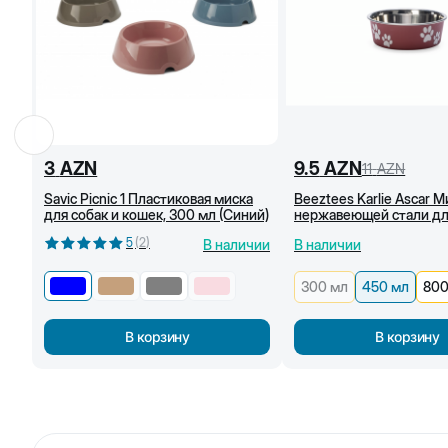
3
AZN
9.5
AZN
11
AZN
Savic Picnic 1 Пластиковая миска
Beeztees Karlie Ascar М
для собак и кошек, 300 мл (Синий)
нержавеющей стали дл
собак, красная (450 мл)
5
(
2
)
В наличии
В наличии
300 мл
450 мл
800
В корзину
В корзину