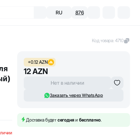
RU
876
Код товара
:
4710
+
0.12
AZN
ля
12
AZN
ый)
Нет в наличии
Заказать через WhatsApp
Доставка будет
сегодня
и
бесплатно
.
аличии