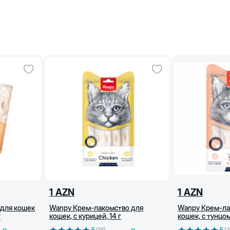
1
AZN
1
AZN
 для кошек
Wanpy Крем-лакомство для
Wanpy Крем-ла
г
кошек, с курицей, 14 г
кошек, с тунцом