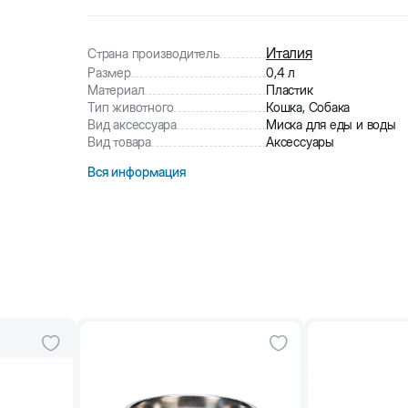
2
человек
купили товар
290
человек
посмотрели этот товар
Италия
Страна производитель
Размер
0,4 л
Материал
Пластик
Тип животного
Кошка, Собака
Вид аксессуара
Миска для еды и воды
Вид товара
Аксессуары
Вся информация