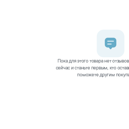
стика, с широким основанием и нескользящими опорами для 
еально подходят как для воды, так и для сухого или влажног
т для повседневного использования, они также могут использ
Пока для этого товара нет отзывов
сейчас и станьте первым, кто остав
поможете другим покуп