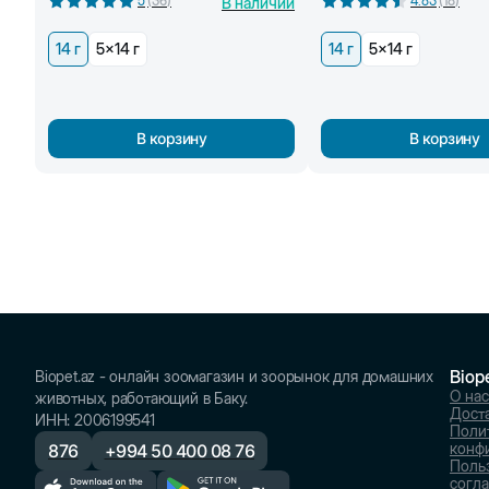
5
(
36
)
4.83
(
18
)
В наличии
14 г
5x14 г
14 г
5x14 г
В корзину
В корзину
Biop
Biopet.az - онлайн зоомагазин и зоорынок для домашних
О нас
животных, работающий в Баку.
Доста
ИНН
:
2006199541
Поли
конф
876
+
994 50 400 08 76
Поль
согл