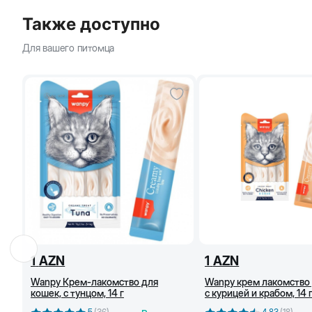
Также доступно
Для вашего питомца
1
AZN
1
AZN
Wanpy Крем-лакомство для
Wanpy крем лакомство
кошек, с тунцом, 14 г
с курицей и крабом, 14 