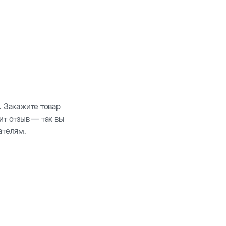
максимальной устойчивости. С ручками по бокам
о корма. Миски практичны и легко чистятся
оваться во время путешествий или прогулок с
. Закажите товар
ит отзыв — так вы
ателям.