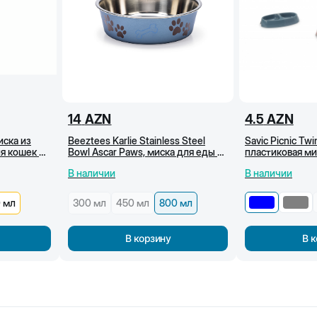
14
AZN
4.5
AZN
иска из
Beeztees Karlie Stainless Steel
Savic Picnic Tw
я кошек и
Bowl Ascar Paws, миска для еды и
пластиковая ми
воды, голубая, 800 мл
2х150 мл (Сини
В наличии
В наличии
 мл
300 мл
450 мл
800 мл
В корзину
В 