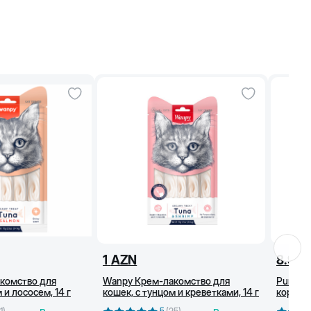
1
AZN
8.95
комство для
Wanpy Крем-лакомство для
Purina P
 и лососем, 14 г
кошек, с тунцом и креветками, 14 г
корм д
c индей