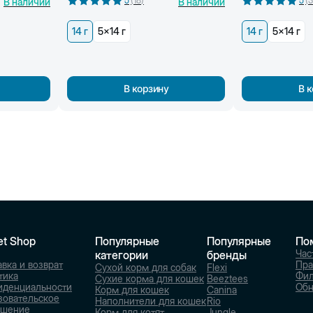
5
(
18
)
5
(
3
В наличии
В наличии
14 г
5x14 г
14 г
5x14 г
В корзину
В 
et Shop
Популярные
Популярные
По
Час
категории
бренды
вка и возврат
Пра
Сухой корм для собак
Flexi
тика
Фи
Сухие корма для кошек
Beeztees
иденциальности
Обн
Корм для кошек
Canina
зовательское
Наполнители для кошек
Rio
ашение
Корм для котят
Jungle