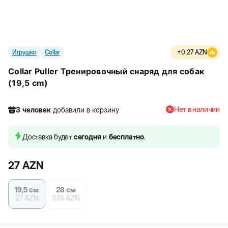
Игрушки
Collar
+
0.27
AZN
Collar Puller Тренировочный снаряд для собак
(19,5 cm)
Нет в наличии
3
человек
добавили в корзину
290
человек
посмотрели этот товар
3
человек
купили товар
Доставка будет
сегодня
и
бесплатно
.
3
человек
добавили в корзину
27
AZN
19,5 см
28 см
27
AZN
37.5
AZN