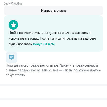
собаки. Он не тонет, позволяя играть с собакой в воде. В отличие
0
rəy ·
0
reytinq
от других производителей, пуллер не имеет запаха, который
Написать отзыв
отталкивает собак.
Чтобы написать отзыв, вы должны сначала заказать и
использовать товар. После написания отзыва на ваш счет
будет добавлен
бонус
0.1
AZN
.
Пока для этого товара нет отзывов. Закажите товар сейчас и
станьте первым, кто оставит отзыв — так вы поможете другим
покупателям.