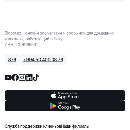
Biopet.az - онлайн зоомагазин и зоорынок для домашних
животных, работающий в Баку.
ИНН
:
2006199541
876
+
994 50 400 08 76
Служба поддержки клиентов
Наши филиалы