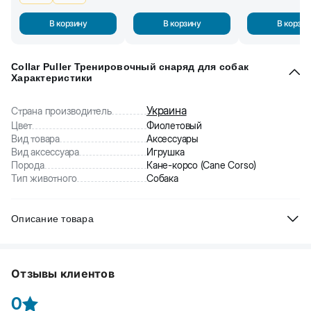
В корзину
В корзину
В корзин
Collar Puller Тренировочный снаряд для собак
Характеристики
Украина
Страна производитель
Цвет
Фиолетовый
Вид товара
Аксессуары
Вид аксессуара
Игрушка
Порода
Кане-корсо (Cane Corso)
Тип животного
Собака
Описание товара
Collar Puller Тренировочный снаряд для собак. Пуллер - это
больше чем просто игрушка! Это спортивный снаряд! Пуллер
Отзывы клиентов
представляет собой два кольца, что в свою очередь увеличивает
интенсивность тренировок. Он легкий, позволяет тренироваться
0
долгое время. Уникальный материал не травмирует зубы и десна