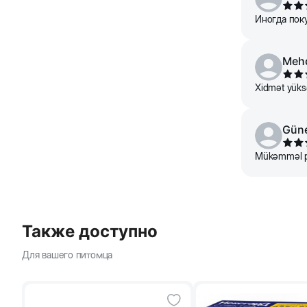
Иногда пок
Meh
Xidmət yüksə
Güne
Mükəmməl pe
Также доступно
Для вашего питомца