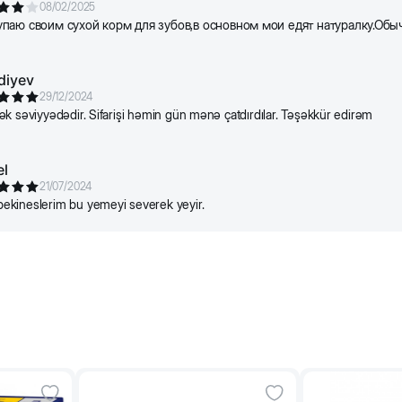
08/02/2025
упаю своим сухой корм для зубов,в основном мои едят натуралку.Обы
diyev
29/12/2024
k səviyyədədir. Sifarişi həmin gün mənə çatdırdılar. Təşəkkür edirəm
l
21/07/2024
kineslerim bu yemeyi severek yeyir.