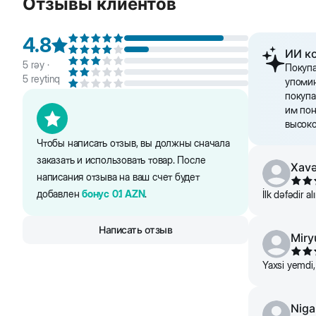
Отзывы клиентов
4.8
2
ИИ к
5
rəy ·
Покупа
5
reytinq
упомин
4
покупа
им пон
высоко
6
Чтобы написать отзыв, вы должны сначала
заказать и использовать товар. После
Xavə
написания отзыва на ваш счет будет
8
добавлен
бонус
0.1
AZN
.
İlk dəfədir a
Написать отзыв
Miry
10
Yaxsi yemdi, 
Niga