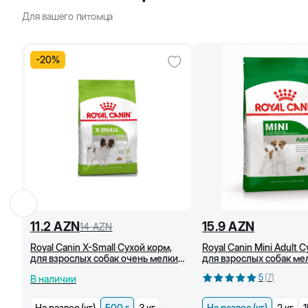
Для вашего питомца
-
20
%
11.2
AZN
15.9
AZN
14
AZN
Royal Canin X-Small Сухой корм,
Royal Canin Mini Adult 
для взрослых собак очень мелких
для взрослых собак ме
пород 500 г
пород, от 10 мес (кг)
5
(
7
)
В наличии
На развес (кг)
500 г
3 кг
На развес (кг)
2 кг
1