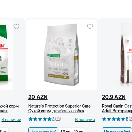
20
AZN
20.9
AZN
Сухой корм
Nature's Protection Superior Care
Royal Canin Gast
лких
Сухой корм, для белых собак
Adult Ветерина
мелких пород, беззерновой, c
собак при расс
5
(
10
)
5
(
2
В наличии
В наличии
ягненком (кг)
пищеварения, с
5 кг
На развес (кг)
1,5 кг
10 кг
На развес (кг)