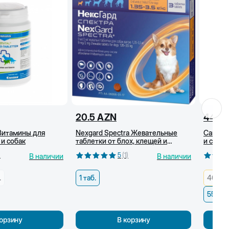
20.5
AZN
44
A
 Витамины для
Nexgard Spectra Жевательные
Canina 
 и собак
таблетки от блох, клещей и
и собак
гельминтов для собак (1,35-3,5 кг)
шерсти,
)
5
(
1
)
В наличии
В наличии
.
1 таб.
40 г/ 
55 г/1
корзину
В корзину