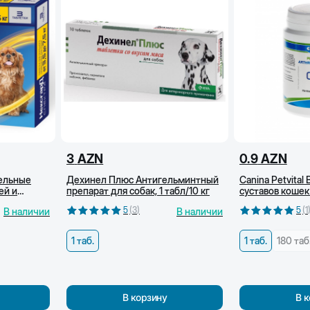
3
AZN
0.9
AZN
тельные
Дехинел Плюс Антигельминтный
Canina Petvital
ей и
препарат для собак, 1 табл/10 кг
суставов кошек
,5-7,5 кг)
5
(
3
)
5
(
1
В наличии
В наличии
1 таб.
1 таб.
180 таб
В корзину
В 