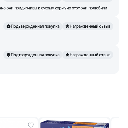
чно они придирчивы к сухому корму,но этот они полюбили
Подтвержденная покупка
Награжденный отзыв
Подтвержденная покупка
Награжденный отзыв