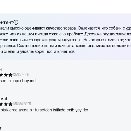
50
онтент
тели высоко оценивают качество товара. Отмечается, что собаки с уд
ают, что их кошки иногда тоже его пробуют. Доставка осуществляется
85
тели довольны товаром и рекомендуют его. Некоторые отмечают, что
равился. Соотношение цены и качества также оценивается положител
й степени удовлетворенности клиентов.
110
r
13/10/2025
140
lıram İtim çox bəyəndi
usif
165
05/08/2025
pisiklerde arada bir fursetden istifade edib yeyirler
r