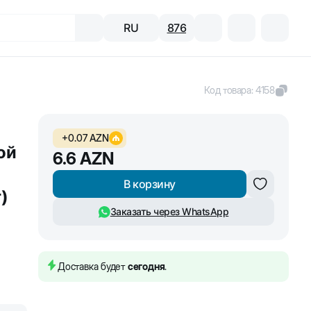
RU
876
Код товара
:
4158
+
0.07
AZN
ой
6.6
AZN
В корзину
)
Заказать через WhatsApp
Доставка будет
сегодня
.