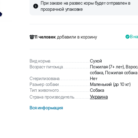
При заказе на развес корм будет отправлен в
прозрачной упаковке
В н
11
человек
добавили в корзину
494
человек
посмотрели этот товар
95
человек
купили товар
11
человек
добавили в корзину
Вид корма
Сухой
Возраст питомца
Пожилая (7+ лет), Взрос
собака, Пожилая собака
Стерилизована
Нет
Размер собаки
Маленький (до 10 кг)
Тип животного
Собака
Украина
Страна производитель
Вся информация