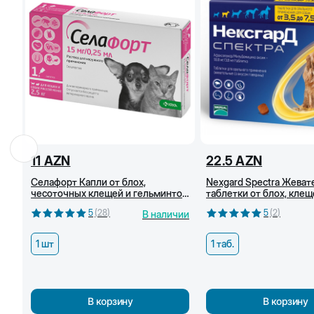
11
AZN
22.5
AZN
Селафорт Капли от блох,
Nexgard Spectra Жева
чесоточных клещей и гельминтов
таблетки от блох, клещ
для кошек и собак весом до 2,5 кг
гельминтов для собак (3
5
(
28
)
5
(
2
)
В наличии
1 шт
1 таб.
В корзину
В корзину