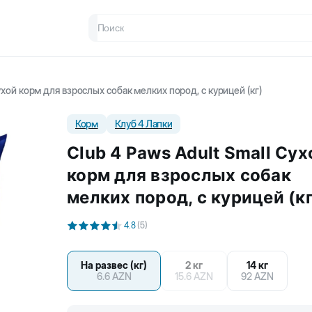
ухой корм для взрослых собак мелких пород, с курицей (кг)
Корм
Клуб 4 Лапки
Club 4 Paws Adult Small Сух
корм для взрослых собак
мелких пород, с курицей (кг
4.8
(
5
)
На развес (кг)
2 кг
14 кг
6.6
AZN
15.6
AZN
92
AZN