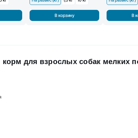
В корзину
В 
й корм для взрослых собак мелких п
я