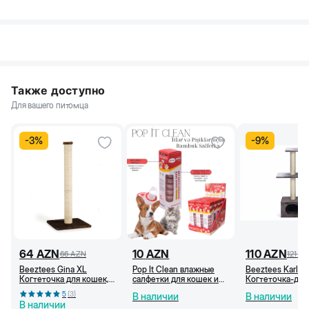
Также доступно
Для вашего питомца
-
3
%
-
9
%
64
AZN
10
AZN
110
AZN
66
AZN
121
A
Beeztees Gina XL
Pop It Clean влажные
Beeztees Karlie
Когтеточка для кошек,
салфетки для кошек и
Когтеточка-дом
40x40x90 см,
собак, 10 штук
серая, 35x35x1
5
(
3
)
В наличии
В наличии
Коричневая
В наличии