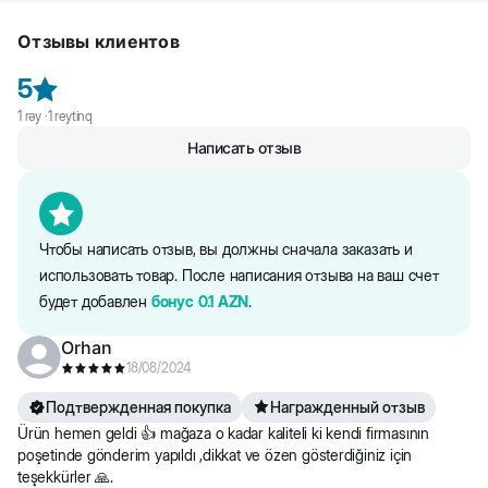
Cliny Очищающий лосьон для глаз: бережно устраняет
засорения глаз; очищает кожу вокруг глаз; снимает отечность и
Отзывы клиентов
раздражение век; профилактирует заболевания глаз.
5
1
rəy ·
1
reytinq
Написать отзыв
Чтобы написать отзыв, вы должны сначала заказать и
использовать товар. После написания отзыва на ваш счет
будет добавлен
бонус
0.1
AZN
.
Orhan
18/08/2024
Подтвержденная покупка
Награжденный отзыв
Ürün hemen geldi 👍 mağaza o kadar kaliteli ki kendi firmasının
poşetinde gönderim yapıldı ,dikkat ve özen gösterdiğiniz için
teşekkürler 🙏.