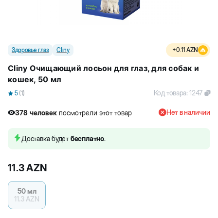
Здоровье глаз
Cliny
+
0.11
AZN
Cliny Очищающий лосьон для глаз, для собак и
кошек, 50 мл
Код товара
:
1247
5
(
1
)
Нет в наличии
378
человек
посмотрели этот товар
3
человек
купили товар
378
человек
посмотрели этот товар
Доставка будет
бесплатно
.
11.3
AZN
50 мл
11.3
AZN