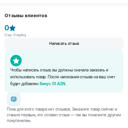
Cito Derm Шампунь от перхоти для кошек и собак. Косметико-
гигиеническое средство для ухода за кожей и шерстью
Отзывы клиентов
животных, склонных к образованию к перхоти. Содержит
климбазол - противогрибковое средство, устраняет перхоть и
0
препятствует повторному её повлению. Пиритион цинка
регулирует работу сальных желез, снимает воспаление и
0
rəy ·
0
reytinq
восстанавливает защитный барьер кожи. Экстракт алоэ вера
Написать отзыв
снимает зуд и раздражение, увлажняет и укрепляет. Яблочная
кислота размягчает и удаляет ороговевшие клетки, стимулирует
обновление кожи.
Чтобы написать отзыв, вы должны сначала заказать и
использовать товар. После написания отзыва на ваш счет
будет добавлен
бонус
0.1
AZN
.
Пока для этого товара нет отзывов. Закажите товар сейчас и
станьте первым, кто оставит отзыв — так вы поможете другим
покупателям.