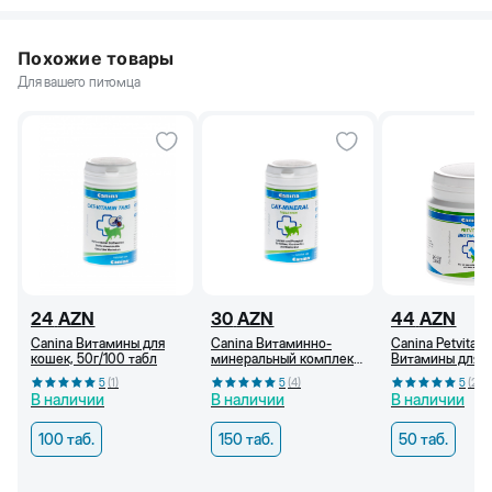
Похожие товары
Для вашего питомца
24
AZN
30
AZN
44
AZN
Canina Витамины для
Canina Витаминно-
Canina Petvital 
кошек, 50г/100 табл
минеральный комплекс
Витамины для к
для кошек, 75 г/150 табл
шерсти кошек и
5
(
1
)
5
(
4
)
5
(
2
)
100 г/50 табл
В наличии
В наличии
В наличии
100 таб.
150 таб.
50 таб.