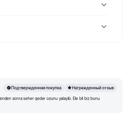
асло лаванды, входящее в состав шампуня,
минут шампунь тщательно смывают теплой водой,
Подтвержденная покупка
Награжденный отзыв
menden sonra seher qeder ozunu yalayib. Ele bil biz bunu