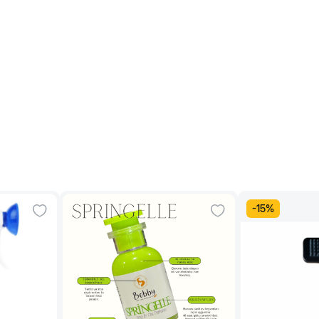
-
15
%