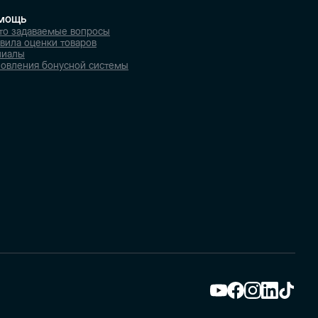
мощь
то задаваемые вопросы
вила оценки товаров
лиалы
овления бонусной системы