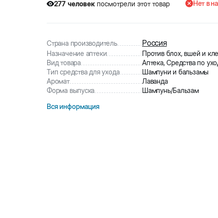
Нет в н
277
человек
посмотрели этот товар
8
человек
купили товар
277
человек
посмотрели этот товар
Россия
Страна производитель
Назначение аптеки
Против блох, вшей и кл
Вид товара
Аптека, Средства по ухо
Тип средства для ухода
Шампуни и бальзамы
Аромат
Лаванда
Форма выпуска
Шампунь/Бальзам
Вся информация