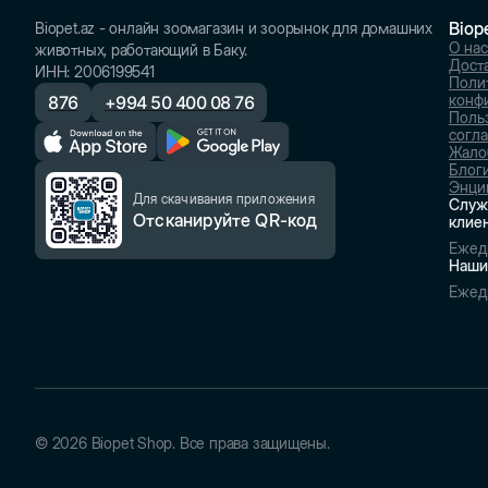
Biop
Biopet.az - онлайн зоомагазин и зоорынок для домашних
О нас
животных, работающий в Баку.
Доста
ИНН
:
2006199541
Поли
конф
876
+
994 50 400 08 76
Поль
согл
Жало
Блог
Энци
Для скачивания приложения
Служ
Отсканируйте QR-код
клие
Ежед
Наши
Ежед
©
2026
Biopet Shop. Все права защищены.