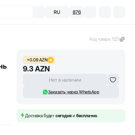
RU
876
Код товара
:
1221
+
0.09
AZN
нь
9.3
AZN
Нет в наличии
Заказать через WhatsApp
Доставка будет
сегодня
и
бесплатно
.