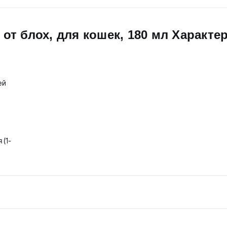
т блох, для кошек, 180 мл Характе
ей
 (1-