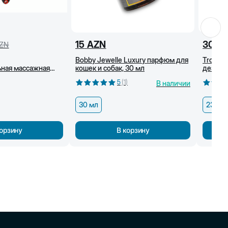
15
AZN
30
A
ZN
Bobby Jewelle Luxury парфюм для
Tropicl
ная массажная
кошек и собак, 30 мл
дезодо
к и собак,
животн
5
(
1
)
В наличии
30 мл
236 м
корзину
В корзину