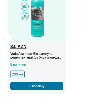
8.5
AZN
Veda Аванпост Bio шампунь
репеллентный (от блох и клещей)
для кошек и котят, 200 мл
В наличии
200 мл
В корзину