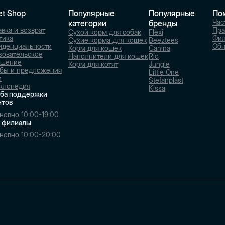
et Shop
Популярные
Популярные
По
Час
категории
бренды
вка и возврат
Пра
Сухой корм для собак
Flexi
тика
Фи
Сухие корма для кошек
Beeztees
иденциальности
Обн
Корм для кошек
Canina
зовательское
Наполнители для кошек
Rio
ашение
Корм для котят
Jungle
бы и предложения
Little One
и
Stefanplast
клопедия
Kissa
ба поддержки
нтов
невно 10:00-19:00
 филиалы
невно 10:00-20:00