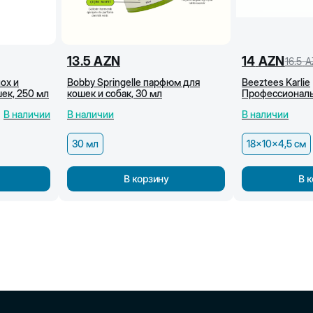
13.5
AZN
14
AZN
16.5
A
ох и
Bobby Springelle парфюм для
Beeztees Karlie
ек, 250 мл
кошек и собак, 30 мл
Профессиональ
щетка для коше
В наличии
В наличии
В наличии
18x10x4,5 см
30 мл
18x10x4,5 см
В корзину
В 