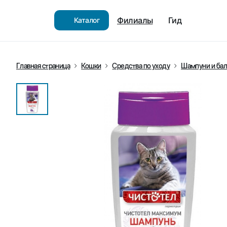
Филиалы
Гид
Каталог
Главная страница
Кошки
Средства по уходу
Шампуни и ба