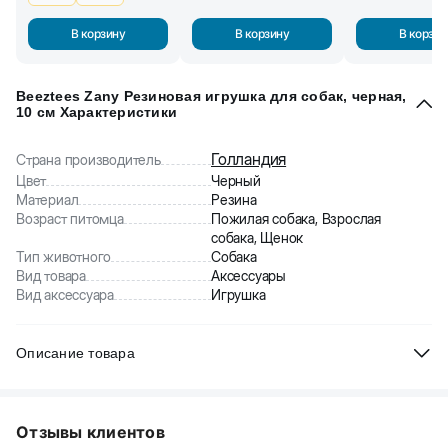
В корзину
В корзину
В корзин
Beeztees Zany Резиновая игрушка для собак, черная,
10 см Характеристики
Голландия
Страна производитель
Цвет
Черный
Материал
Резина
Возраст питомца
Пожилая собака, Взрослая
собака, Щенок
Тип животного
Собака
Вид товара
Аксессуары
Вид аксессуара
Игрушка
Описание товара
С этой игрушкой вашей собаке никогда не будет скучно. Можно
использовать для игры в апорт. Сделан из прочной
Отзывы клиентов
резины. Размер: 10 см.