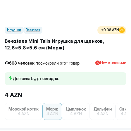
Игрушки
Beeztees
+
0.08
AZN
Beeztees Mini Tails Игрушка для щенков,
12,6×5,8×5,6 см (Морж)
Нет в наличии
603
человек
посмотрели этот товар
6
человек
купили товар
603
человек
посмотрели этот товар
Доставка будет
сегодня
.
4
AZN
Морской котик
Морж
Цыпленок
Дельфин
Свин
4
AZN
4
AZN
4
AZN
4
AZN
4
AZ