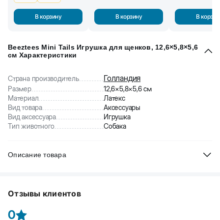
В корзину
В корзину
В корзин
Beeztees Mini Tails Игрушка для щенков, 12,6×5,8×5,6
см Характеристики
Голландия
Страна производитель
Размер
12,6×5,8×5,6 см
Материал
Латекс
Вид товара
Аксессуары
Вид аксессуара
Игрушка
Тип животного
Собака
Описание товара
Beeztees Mini Tails игрушка для щенков. Сделана из латекса.
Пищалка сделает игру еще более увлекательной.
Отзывы клиентов
0