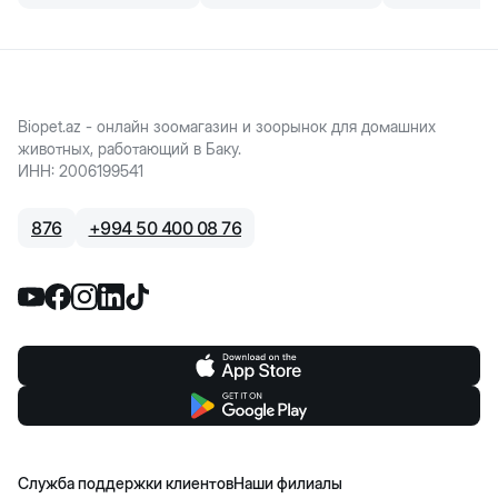
Biopet.az - онлайн зоомагазин и зоорынок для домашних
животных, работающий в Баку.
ИНН
:
2006199541
876
+
994 50 400 08 76
Служба поддержки клиентов
Наши филиалы