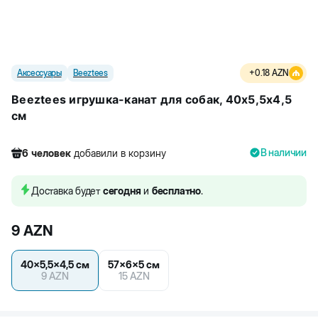
Аксессуары
Beeztees
+
0.18
AZN
Beeztees игрушка-канат для собак, 40x5,5x4,5
см
В наличии
6
человек
добавили в корзину
268
человек
посмотрели этот товар
8
человек
купили товар
Доставка будет
сегодня
и
бесплатно
.
6
человек
добавили в корзину
9
AZN
40x5,5x4,5 см
57x6x5 см
9
AZN
15
AZN