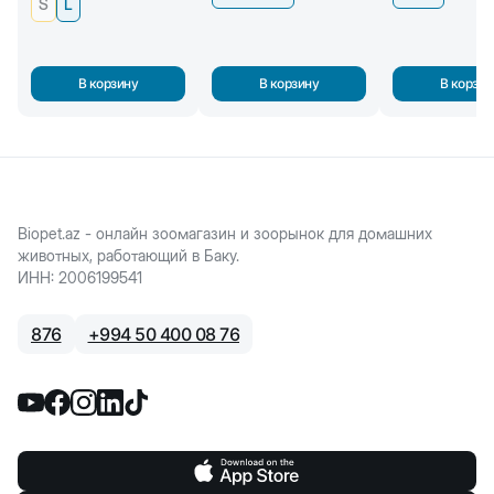
S
L
В корзину
В корзину
В корзин
Biopet.az - онлайн зоомагазин и зоорынок для домашних
животных, работающий в Баку.
ИНН
:
2006199541
876
+
994 50 400 08 76