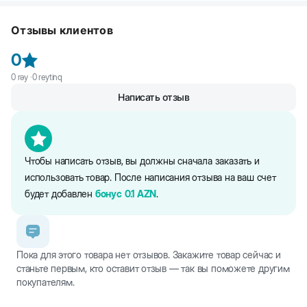
Beeztees игрушка-канат для собак
является незаменимой
игрушкой трепалкой. Собаки, как вы знаете,
Отзывы клиентов
являются любителями потрепать хозяйскую обувь или другие
мягкие предметы в доме. Поэтому для убережения своего
0
имущества и удовлетворения жевательных потребностей
питомца, игрушка-канат выручит Вас как нельзя лучше. Помимо
0
rəy ·
0
reytinq
этого, данная игрушка способствует чистке зубов собак и
Написать отзыв
массированию десен.
Канат
Beeztees
сделан из прочного хлопка со множеством
узлов по всей длине. За счет плотности плетения нитей
обеспечивается безопасность вашей собаки, которая точно не
Чтобы написать отзыв, вы должны сначала заказать и
сможет разгрызть канат и проглотить его нити.
использовать товар. После написания отзыва на ваш счет
Игрушки для собак очень важны, ведь игры являются
будет добавлен
бонус
0.1
AZN
.
неотъемлимой частью их жизни.
Пока для этого товара нет отзывов. Закажите товар сейчас и
станьте первым, кто оставит отзыв — так вы поможете другим
покупателям.