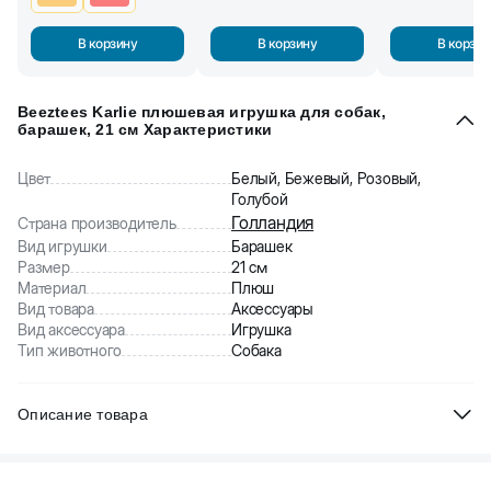
В корзину
В корзину
В корзин
Beeztees Karlie плюшевая игрушка для собак,
барашeк, 21 см Характеристики
Цвет
Белый, Бежевый, Розовый,
Голубой
Голландия
Страна производитель
Вид игрушки
Барашек
Размер
21 см
Материал
Плюш
Вид товара
Аксессуары
Вид аксессуара
Игрушка
Тип животного
Собака
Описание товара
Beeztees Karlie плюшевая игрушка для собак, барашeк.Эта
привлекательная игрушка станет отличным подарком для