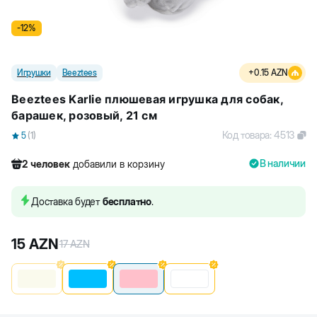
-
12
%
Игрушки
Beeztees
+
0.15
AZN
Beeztees Karlie плюшевая игрушка для собак,
барашeк, розовый, 21 см
Код товара
:
4513
5
(
1
)
В наличии
2
человек
добавили в корзину
342
человек
посмотрели этот товар
12
человек
купили товар
Доставка будет
бесплатно
.
2
человек
добавили в корзину
15
AZN
17
AZN