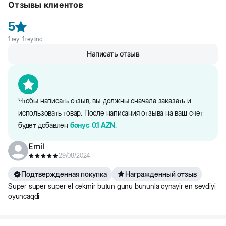
Отзывы клиентов
вашего питомца, придаст ему радость и развлечение.
Выполненная из мягкого плюша, она обладает приятной на
5
ощупь текстурой и привлекательным внешним видом
1
rəy ·
1
reytinq
Написать отзыв
Чтобы написать отзыв, вы должны сначала заказать и
использовать товар. После написания отзыва на ваш счет
будет добавлен
бонус
0.1
AZN
.
Emil
29/08/2024
Подтвержденная покупка
Награжденный отзыв
Super super super el cekmir butun gunu bununla oynayir en sevdiyi
oyuncaqdi