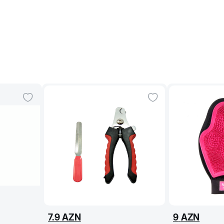
7.9
AZN
9
AZN