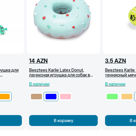
14
AZN
3.5
AZN
рушка для
Beeztees Karlie Latex Donut,
Beeztees Karlie 
латексная игрушка для собак в
теннисный мячи
виде пончика, 3x12 см, светло
Желтый
В наличии
В наличии
голубой
В корзину
В 