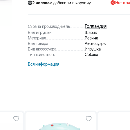
Нет в н
2
человек
добавили в корзину
96
человек
посмотрели этот товар
4
человек
купили товар
2
человек
добавили в корзину
Голландия
Страна производитель
Вид игрушки
Шарик
Материал
Резина
Вид товара
Аксессуары
Вид аксессуара
Игрушка
Тип животного
Собака
Вся информация