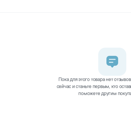
лассическая игрушка для собак. Сделана из прочной безопасн
аметен в воде. Идеально подходит для поиска и дрессировки. 
Пока для этого товара нет отзывов
сейчас и станьте первым, кто остав
поможете другим покуп