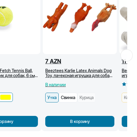
7
AZN
11
AZ
Fetch Tennis Ball,
Beeztees Karlie Latex Animals Dog
Beeztee
к для собак, 6 см,
Toy, латексная игрушка для собак
игрушка
в виде животных, 13 см, Утка
(мышь)
В наличии
Утка
Свинка
Курица
Кошка
корзину
В корзину