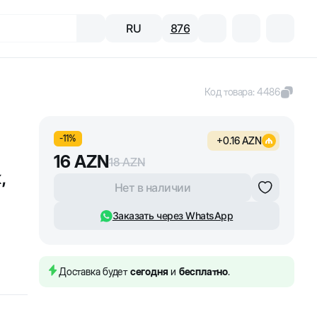
RU
876
Код товара
:
4486
-
11
%
+
0.16
AZN
16
AZN
18
AZN
,
Нет в наличии
Заказать через WhatsApp
Доставка будет
сегодня
и
бесплатно
.