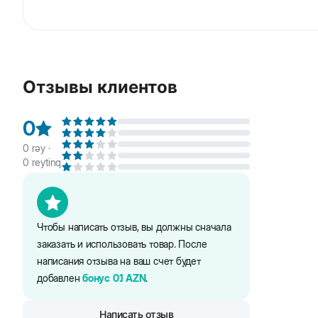
Beeztees Karlie Ruffus игрушка-мяч для собак. К
шнура. Мяч плавает, а оранжевый цвет особенно з
Отзывы клиентов
0
0
rəy ·
0
reytinq
Чтобы написать отзыв, вы должны сначала
заказать и использовать товар. После
написания отзыва на ваш счет будет
добавлен
бонус
0.1
AZN
.
Написать отзыв