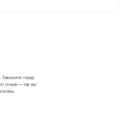
ой резины. Мяч можно легко бросить с помощью
Ухаживает за протезами и зубами.
. Закажите товар
ит отзыв — так вы
ателям.