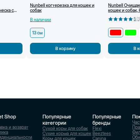
Nunbell когтерезка для кошек и
Nunbell Очища
еска с
собак
кошек и собак,
21 x 6,5
5
(
1
В наличии
13 см
В корзину
В 
et Shop
Популярные
Популярные
По
Час
категории
бренды
вка и возврат
Пра
Сухой корм для собак
Flexi
тика
Фи
Сухие корма для кошек
Beeztees
иденциальности
Обн
Корм для кошек
Canina