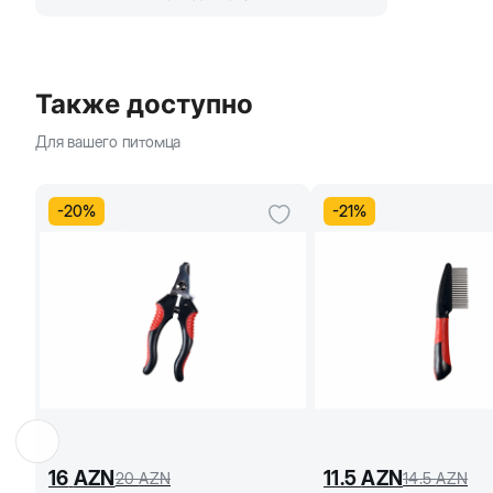
Также доступно
Для вашего питомца
-
20
%
-
21
%
16
AZN
11.5
AZN
20
AZN
14.5
AZN