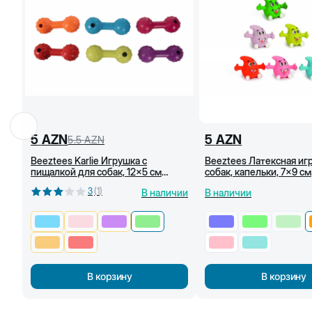
5
AZN
5
AZN
5.5
AZN
Beeztees Karlie Игрушка с
Beeztees Латексная иг
пищалкой для собак, 12x5 см
собак, капельки, 7x9 см
(Светло зелёный)
(Оранжевый)
3
(
1
)
В наличии
В наличии
В корзину
В корзину