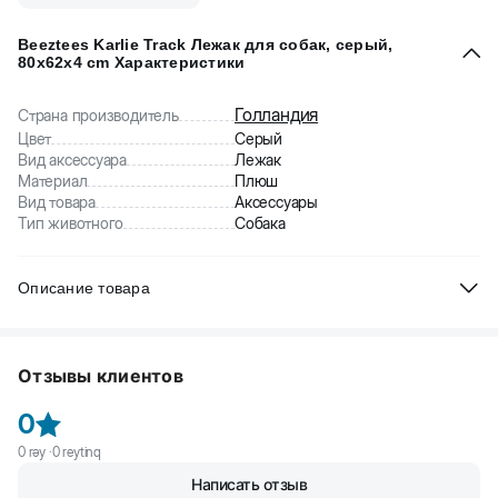
Beeztees Karlie Track Лежак для собак, серый,
80x62x4 cm Характеристики
Голландия
Страна производитель
Цвет
Серый
Вид аксессуара
Лежак
Материал
Плюш
Вид товара
Аксессуары
Тип животного
Собака
Описание товара
Beeztees Karlie Track Лежак для собак. Плюшевый лежак в виде
матраса с рисунком. То что нужно холодной зимой. Обогреет
Отзывы клиентов
вашего питомца и подарит ему крепкий сон. Изготовлен из
высококачественных безопасных материалов. Чехол можно
0
снять и стирать в стиральной машине при температуре 30℃.
Материал наполнителя: полиэстер.
0
rəy ·
0
reytinq
Написать отзыв