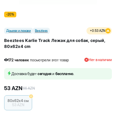
-
20
%
Домики и лежаки
Beeztees
+
0.53
AZN
Beeztees Karlie Track Лежак для собак, серый,
80x62x4 cm
Нет в наличии
172
человек
посмотрели этот товар
Доставка будет
сегодня
и
бесплатно
.
53
AZN
66
AZN
80х62х4 см
53
AZN