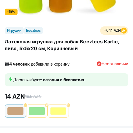
-
15
%
Игрушки
Beeztees
+
0.14
AZN
Латексная игрушка для собак Beeztees Karlie,
пиво, 5x5x20 см, Коричневый
Нет в наличии
4
человек
добавили в корзину
196
человек
посмотрели этот товар
13
человек
купили товар
Доставка будет
сегодня
и
бесплатно
.
4
человек
добавили в корзину
14
AZN
16.5
AZN