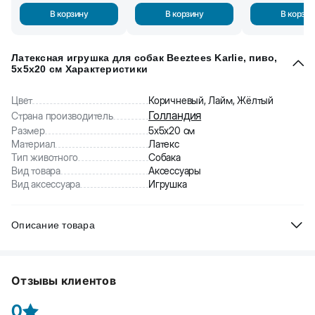
В корзину
В корзину
В корзин
Латексная игрушка для собак Beeztees Karlie, пиво,
5x5x20 см Характеристики
Цвет
Коричневый, Лайм, Жёлтый
Голландия
Страна производитель
Размер
5x5x20 см
Материал
Латекс
Тип животного
Собака
Вид товара
Аксессуары
Вид аксессуара
Игрушка
Описание товара
Beeztees Karlie игрушки из латекса для собак в форме пивной
бутылки
Отзывы клиентов
0