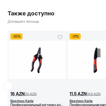
Также доступно
Для вашего питомца
-
20
%
-
21
%
16
AZN
11.5
AZN
20
AZN
14.5
AZN
Beeztees Karlie
Beeztees Karlie
Профессиональный когтерез для
Профессиональная расч