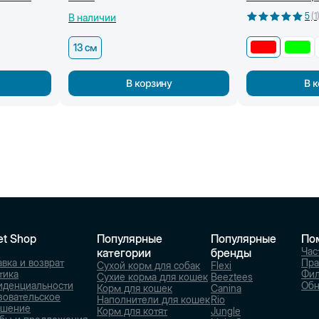
21 x 6,5
5
(
1
В наличии
13 см
В корзину
В 
et Shop
Популярные
Популярные
По
Час
категории
бренды
вка и возврат
Пра
Сухой корм для собак
Flexi
тика
Фи
Сухие корма для кошек
Beeztees
иденциальности
Обн
Корм для кошек
Canina
зовательское
Наполнители для кошек
Rio
ашение
Корм для котят
Jungle