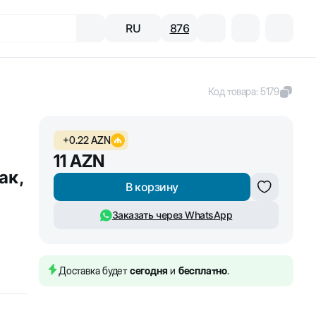
RU
876
Код товара
:
5179
+
0.22
AZN
11
AZN
ак,
В корзину
Заказать через WhatsApp
Доставка будет
сегодня
и
бесплатно
.