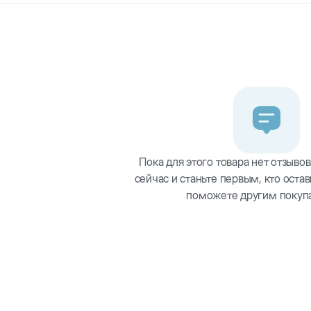
ля собак отлично скрасят досуг вашего питомца и станут ег
ти
 поэтому игрушка отлично подойдет и для совместного сна
 риск проглатывания фрагментов игрушки
Пока для этого товара нет отзывов
сейчас и станьте первым, кто остав
поможете другим покуп