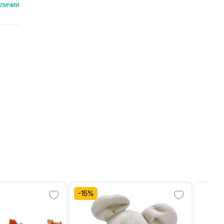
аличии
-
15
%