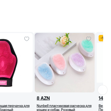
-
15
%
8
AZN
14
AZ
ющая перчатка для
Nunbell пластиковая расческа для
Beeztee
 Красный
кошек и собак, Розовый
Профес