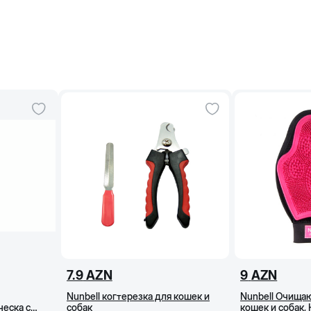
7.9
AZN
9
AZN
Nunbell когтерезка для кошек и
Nunbell Очища
еска с
собак
кошек и собак,