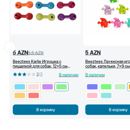
5
AZN
5
AZN
5.5
AZN
Beeztees Karlie Игрушка с
Beeztees Латексная иг
пищалкой для собак, 12x5 см
собак, капельки, 7x9 см
(Светло зелёный)
(Оранжевый)
3
(
1
)
В наличии
В наличии
В корзину
В корзину