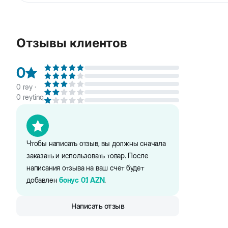
Beeztees Karlie Dog Toy
плющевые головы зверят д
- милый дизайн зверят, мимо которых трудно прой
Отзывы клиентов
- безопасные для здоровья питомца материалы
- мягкий плюш дает чувство уюта и безопасности,
0
- все детали крепко пришиты, что предотвращает
0
rəy ·
0
reytinq
- помогает поддерживать активность собаки
Чтобы написать отзыв, вы должны сначала
заказать и использовать товар. После
написания отзыва на ваш счет будет
добавлен
бонус
0.1
AZN
.
Написать отзыв