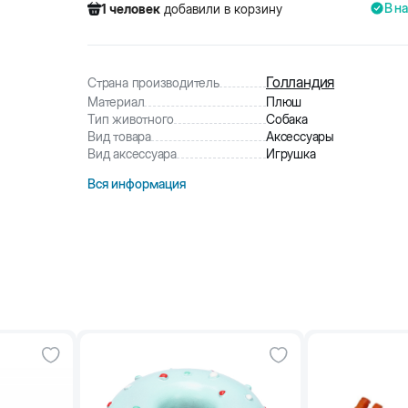
В н
1
человек
добавили в корзину
279
человек
посмотрели этот товар
2
человек
купили товар
1
человек
добавили в корзину
Голландия
Страна производитель
Материал
Плюш
Тип животного
Собака
Вид товара
Аксессуары
Вид аксессуара
Игрушка
Вся информация