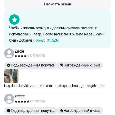
Написать отзыв
Чтобы написать отзыв, вы должны сначала заказать и
использовать товар. После написания отзыва на ваш счет
будет добавлен
бонус
0.1
AZN
.
Zade
12/02/2026
Подтвержденная покупка
Награжденный отзыв
Kaş daha böyük və derin olardı sürətli çatdırılma üçün təşəkkürlər
E****
16/09/2025
Подтвержденная покупка
Награжденный отзыв