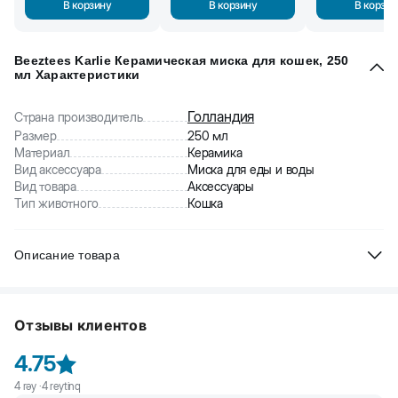
В корзину
В корзину
В корзин
Beeztees Karlie Керамическая миска для кошек, 250
мл Характеристики
Голландия
Страна производитель
Размер
250 мл
Материал
Керамика
Вид аксессуара
Миска для еды и воды
Вид товара
Аксессуары
Тип животного
Кошка
Описание товара
Beeztees Karlie Керамическая миска для кошек. Сделана из
высококачественной керамики. Материал безопасен для
Отзывы клиентов
животного, не вызывает аллергии и не вступает в реакцию с
кормом. Миску легко мыть вручную либо в посудомоечной
4.75
машине. Не впитывает запахи. Украшена красивым принтом.
Современный дизайн подойдет под любой интерьер.
4
rəy ·
4
reytinq