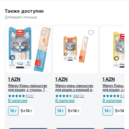
Также доступно
Для вашего питомца
1
AZN
1
AZN
1
AZN
Wanpy Крем-лакомство
Wanpy крем лакомство
Wanpy Крем-ла
для кошек, с тунцом, 14
для кошек с курицей и
для кошек, с ку
г
крабом, 14 г
г
5
(
36
)
4.83
(
18
)
5
(
18
)
В наличии
В наличии
В наличии
14 г
5x14 г
14 г
5x14 г
14 г
5x14 г