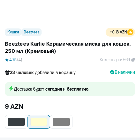
Кошки
Beeztees
+
0.18
AZN
Beeztees Karlie Керамическая миска для кошек,
250 мл (Кремовый)
Код товара
:
569
4.75
(
4
)
В наличии
23
человек
добавили в корзину
559
человек
посмотрели этот товар
73
человек
купили товар
Доставка будет
сегодня
и
бесплатно
.
23
человек
добавили в корзину
9
AZN