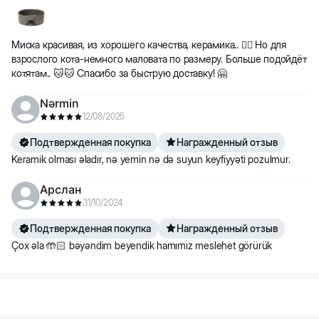
Миска красивая, из хорошего качества, керамика.. 👍🏻 Но для
взрослого кота-немного маловата по размеру. Больше подойдёт
котятам.. 🐱🐱 Спасибо за быструю доставку! 🤗
Nərmin
12/08/2025
Подтвержденная покупка
Награжденный отзыв
Keramik olması əladır, nə yemin nə də suyun keyfiyyəti pozulmur.
Арслан
31/10/2024
Подтвержденная покупка
Награжденный отзыв
Çox əla 🤲🏻 bəyəndim beyendik hamımız meslehet görürük