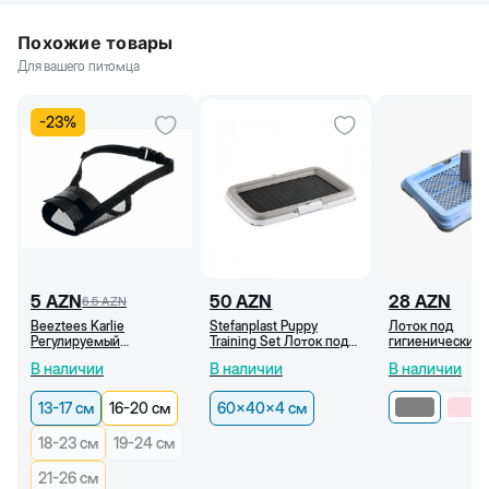
Похожие товары
Для вашего питомца
-
23
%
5
AZN
50
AZN
28
AZN
6.5
AZN
Beeztees Karlie
Stefanplast Puppy
Лоток под
Регулируемый
Training Set Лоток под
гигиенические 
нейлоновый намордник
гигиенические пеленки
для собак, 53x4
В наличии
В наличии
В наличии
для собак (13-17 см)
для щенков, серый,
(Серый)
60x40x4 см
13-17 см
16-20 см
60x40x4 см
18-23 см
19-24 см
21-26 см