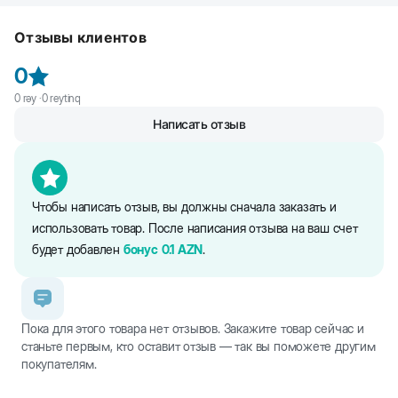
Beeztees Gismo Рукоятка для поводка, с диспенсером для
мешочков. Эргономичный дизайн подходит для любого поводка.
Отзывы клиентов
Супер легкий и удобный. Ручка не раздражает и не натирает
руку как это обычно бывает при держании поводка.
0
Специальный дизайн карабина выдерживает вес собаки до 39 кг.
При весе собаки больше 39 кг смените стандартный карабин на
0
rəy ·
0
reytinq
более прочный. Скольжение и вращение карабина
Написать отзыв
обеспечивает свободу движений собаки. Кнопка
многофункциональна. Диспенсер вмещает один стандартный
рулон мешочков для уборки за собакой. Удобство вырывания
мешочка обеспечивается за счет специально продуманного
дизайна.
Чтобы написать отзыв, вы должны сначала заказать и
использовать товар. После написания отзыва на ваш счет
будет добавлен
бонус
0.1
AZN
.
Пока для этого товара нет отзывов. Закажите товар сейчас и
станьте первым, кто оставит отзыв — так вы поможете другим
покупателям.