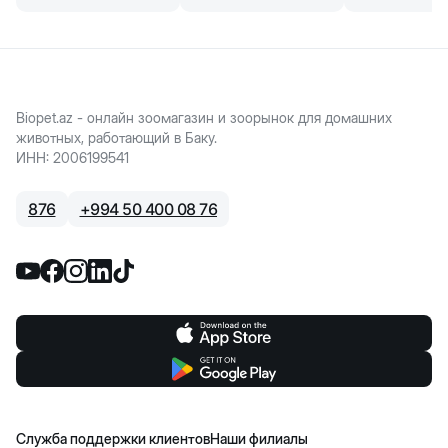
Biopet.az - онлайн зоомагазин и зоорынок для домашних
животных, работающий в Баку.
ИНН
:
2006199541
876
+
994 50 400 08 76
Служба поддержки клиентов
Наши филиалы