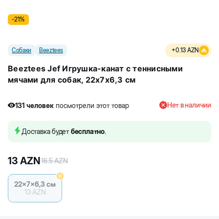
-
21
%
Собаки
Beeztees
+
0.13
AZN
Beeztees Jef Игрушка-канат с теннисными
мячами для собак, 22x7x6,3 см
Нет в наличии
131
человек
посмотрели этот товар
2
человек
купили товар
131
человек
посмотрели этот товар
Доставка будет
бесплатно
.
13
AZN
16.5
AZN
22x7x6,3 см
13
AZN