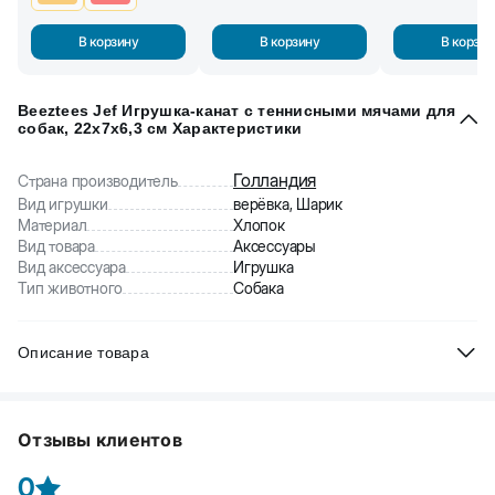
В корзину
В корзину
В корзин
Beeztees Jef Игрушка-канат с теннисными мячами для
собак, 22x7x6,3 см Характеристики
Голландия
Страна производитель
Вид игрушки
верёвка, Шарик
Материал
Хлопок
Вид товара
Аксессуары
Вид аксессуара
Игрушка
Тип животного
Собака
Описание товара
Beeztees Jef Игрушка-канат с теннисными мячами для собак.
Игрушка состоит из прочного хлопкового каната и двух
Отзывы клиентов
теннисных мячей. Отлично подходит для совместных игр с
питомцем. Очищает зубы собаки и массирует десна. Не
0
оставляйте собаку без наблюдения во время игры с канатом.