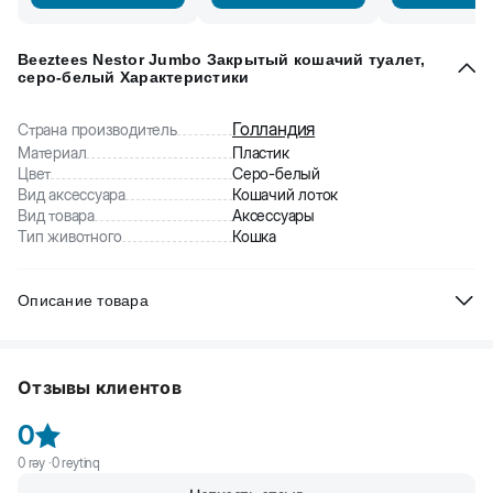
Beeztees Nestor Jumbo Закрытый кошачий туалет,
серо-белый Характеристики
Голландия
Страна производитель
Материал
Пластик
Цвет
Серо-белый
Вид аксессуара
Кошачий лоток
Вид товара
Аксессуары
Тип животного
Кошка
Описание товара
Beeztees Nestor Jumbo закрытый кошачий туалет. В этом туалете
наполнитель не разлетается по сторонам. Предотвращает
Отзывы клиентов
распространение неприятных запахов. Сделан из пластика.
0
0
rəy ·
0
reytinq