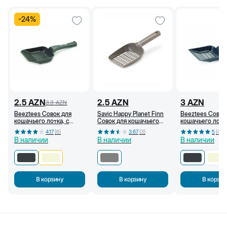
-
24
%
2.5
AZN
2.5
AZN
3
AZN
3.3
AZN
Beeztees Совок для
Savic Happy Planet Finn
Beeztees Совок
кошачьего лотка, с
Совок для кошачьего
кошачьего лотка
маленькими
лотка, серый
большими отве
4.17
(
6
)
3.67
(
3
)
5
(
4
)
отверстиями (Антрацит)
(Антрацит)
В наличии
В наличии
В наличии
В корзину
В корзину
В корзин