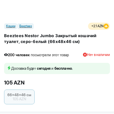
Кошки
Beeztees
+
2.1
AZN
Beeztees Nestor Jumbo Закрытый кошачий
туалет, серо-белый (66x48x46 см)
Нет в наличии
200
человек
посмотрели этот товар
Доставка будет
сегодня
и
бесплатно
.
105
AZN
66x48x46 см
105
AZN