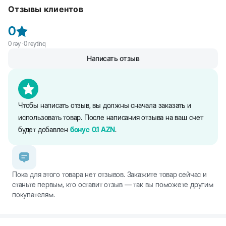
Появление темных, непривлекательных пятен под глазами у
Отзывы клиентов
собак и кошек вызвано слезоотделением и особенно эти пятна
заметны у животных светлых окрасов. Данное средство
0
поможет нежно и эффективно очистить шерсть вокруг глаз
питомца и удалить слезные пятна.
0
rəy ·
0
reytinq
Написать отзыв
Чтобы написать отзыв, вы должны сначала заказать и
использовать товар. После написания отзыва на ваш счет
будет добавлен
бонус
0.1
AZN
.
Пока для этого товара нет отзывов. Закажите товар сейчас и
станьте первым, кто оставит отзыв — так вы поможете другим
покупателям.