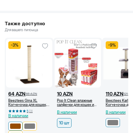
Также доступно
Для вашего питомца
-
3
%
-
9
%
64
AZN
10
AZN
110
AZN
66
AZN
121
A
Beeztees Gina XL
Pop It Clean влажные
Beeztees Karlie
Когтеточка для кошек,
салфетки для кошек и
Когтеточка-дом
40x40x90 см,
собак, 10 штук
серая, 35x35x1
5
(
3
)
В наличии
В наличии
Коричневая
В наличии
10 шт