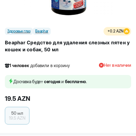
Здоровье глаз
Beaphar
+
0.2
AZN
Beaphar Средство для удаления слезных пятен у
кошек и собак, 50 мл
Нет в наличии
1
человек
добавили в корзину
356
человек
посмотрели этот товар
1
человек
добавили в корзину
Доставка будет
сегодня
и
бесплатно
.
19.5
AZN
50 мл
19.5
AZN