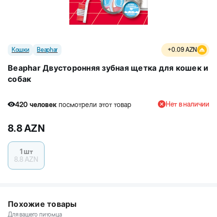
Кошки
Beaphar
+
0.09
AZN
Beaphar Двусторонняя зубная щетка для кошек и
собак
Нет в наличии
420
человек
посмотрели этот товар
2
человек
купили товар
8.8
AZN
420
человек
посмотрели этот товар
1 шт
8.8
AZN
Похожие товары
Для вашего питомца