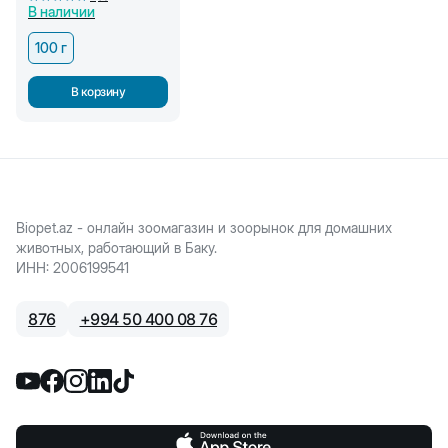
В наличии
100 г
В корзину
Biopet.az - онлайн зоомагазин и зоорынок для домашних
животных, работающий в Баку.
ИНН
:
2006199541
876
+
994 50 400 08 76