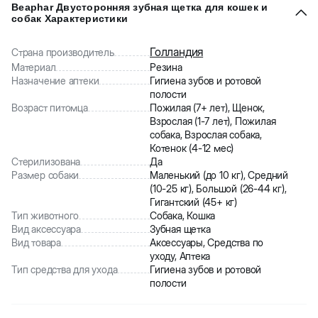
Beaphar Двусторонняя зубная щетка для кошек и
собак Характеристики
Голландия
Страна производитель
Материал
Резина
Назначение аптеки
Гигиена зубов и ротовой
полости
Возраст питомца
Пожилая (7+ лет), Щенок,
Взрослая (1-7 лет), Пожилая
собака, Взрослая собака,
Котенок (4-12 мес)
Стерилизована
Да
Размер собаки
Маленький (до 10 кг), Средний
(10-25 кг), Большой (26-44 кг),
Гигантский (45+ кг)
Тип животного
Собака, Кошка
Вид аксессуара
Зубная щетка
Вид товара
Аксессуары, Средства по
уходу, Аптека
Тип средства для ухода
Гигиена зубов и ротовой
полости