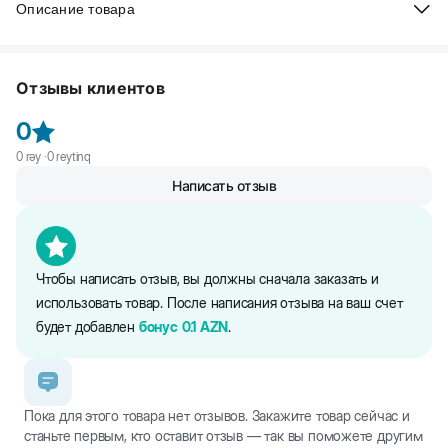
Описание товара
Beaphar Двусторонняя зубная щетка для кошек и
собак. Представляет собой двустороннюю щетку для очищения
Отзывы клиентов
зубов собак и кошек всех размеров и пород.
0
0
rəy ·
0
reytinq
Написать отзыв
Чтобы написать отзыв, вы должны сначала заказать и
использовать товар. После написания отзыва на ваш счет
будет добавлен
бонус
0.1
AZN
.
Пока для этого товара нет отзывов. Закажите товар сейчас и
станьте первым, кто оставит отзыв — так вы поможете другим