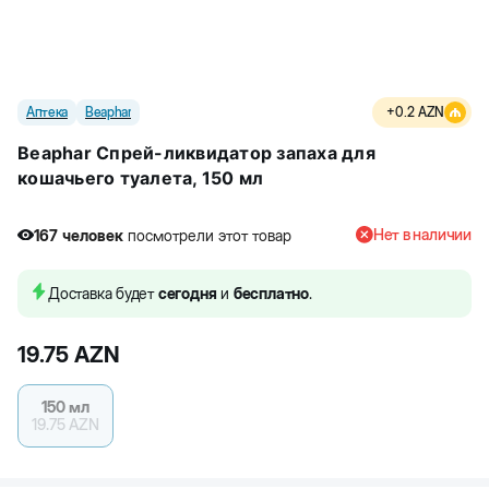
Аптека
Beaphar
+
0.2
AZN
Beaphar Спрей-ликвидатор запаха для
кошачьего туалета, 150 мл
Нет в наличии
167
человек
посмотрели этот товар
1
человек
купили товар
167
человек
посмотрели этот товар
Доставка будет
сегодня
и
бесплатно
.
19.75
AZN
150 мл
19.75
AZN