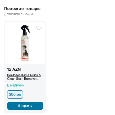
Похожие товары
Для вашего питомца
15
AZN
Beeztees Karlie Quick &
Clean Stain Remover,
спрей пятновыводитель,
В наличии
300 мл
300 мл
В корзину