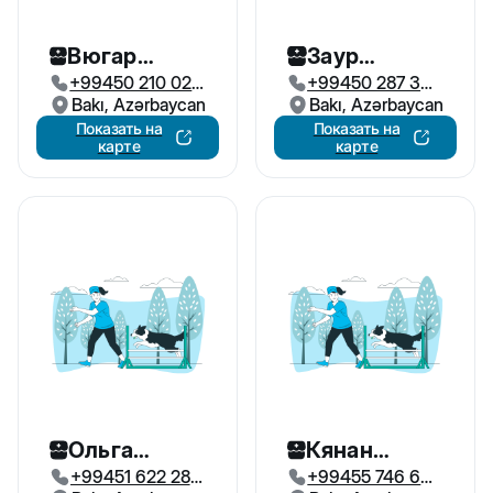
Вюгар
Заур
+99450 210 02
+99450 287 33
Кинолог
Кинолог
43
Bakı, Azərbaycan
99
Bakı, Azərbaycan
Показать на
Показать на
карте
карте
Ольга
Кянан
+99451 622 28
+99455 746 66
Кинолог
Кинолог