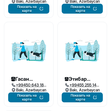
00
Bakı, Azərbaycan
85
Bakı, Azərbaycan
Показать на
Показать на
карте
карте
Гасан
Этибар
+99450 643 18
+99455 255 14
Кинолог
Кинолог
12
Bakı, Azərbaycan
54
Bakı, Azərbaycan
Показать на
Показать на
карте
карте