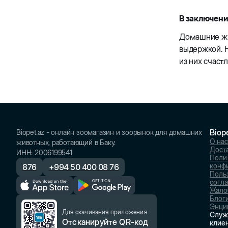
В заключен
Домашние жив
выдержкой. Н
из них счаст
Biop
Biopet.az - онлайн зоомагазин и зоорынок для домашних
О нас
животных, работающий в Баку.
Доста
ИНН
:
2006199541
Поли
конф
876
+
994 50 400 08 76
Поль
согл
Жало
Блог
Энци
Для скачивания приложения
Служ
Отсканируйте QR-код
клие