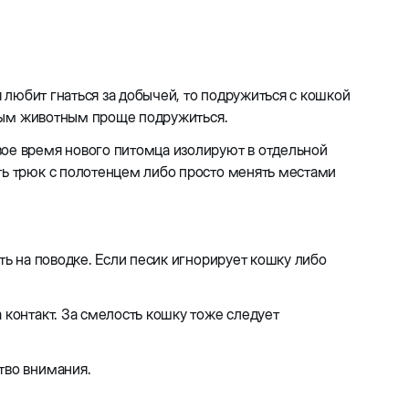
я любит гнаться за добычей, то подружиться с кошкой
полым животным проще подружиться.
вое время нового питомца изолируют в отдельной
ть трюк с полотенцем либо просто менять местами
ть на поводке. Если песик игнорирует кошку либо
 контакт. За смелость кошку тоже следует
тво внимания.