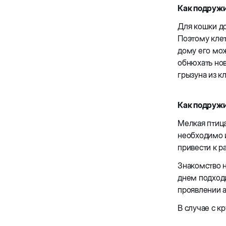
Как подружи
Для кошки до
Поэтому клет
дому его мож
обнюхать нов
грызуна из к
Как подружи
Мелкая птица
необходимо и
привести к р
Знакомство н
днем подходи
проявлении а
В случае с к