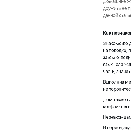
Домашние жив
дружить не п
данной стать
Как познако
Знакомство д
на поводке, 
затем отведи
язык тела жи
часть, значи
Выполнив ми
не торопитес
Дом также сл
конфликт все
Незнакомцам 
В период ада