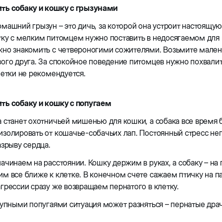
ть собаку и кошку с грызунами
машний грызун – это дичь, за которой она устроит настоящую о
ку с мелким питомцем нужно поставить в недосягаемом для н
но знакомить с четвероногими сожителями. Возьмите малень
ого друга. За спокойное поведение питомцев нужно похвали
летки не рекомендуется.
ть собаку и кошку с попугаем
 станет охотничьей мишенью для кошки, а собака все время б
золировать от кошачье-собачьих лап. Постоянный стресс нег
азрыву сердца.
ачинаем на расстоянии. Кошку держим в руках, а собаку – на
м все ближе к клетке. В конечном счете сажаем птичку на 
грессии сразу же возвращаем пернатого в клетку.
рупными попугаями ситуация может разняться – пернатые др