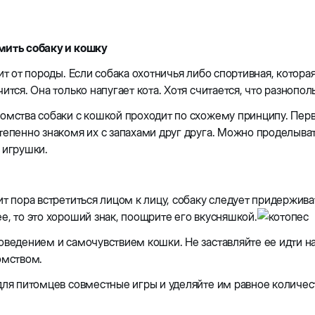
мить собаку и кошку
сит от породы. Если собака охотничья либо спортивная, котора
чится. Она только напугает кота. Хотя считается, что разно
омства собаки с кошкой проходит по схожему принципу. Пер
тепенно знакомя их с запахами друг друга. Можно проделыва
 игрушки.
ит пора встретиться лицом к лицу, собаку следует придержива
е, то это хороший знак, поощрите его вкусняшкой.
оведением и самочувствием кошки. Не заставляйте ее идти на
омством.
для питомцев совместные игры и уделяйте им равное количес