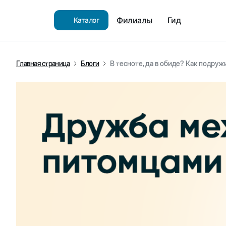
Филиалы
Гид
Каталог
Главная страница
Блоги
В тесноте, да в обиде? Как подру