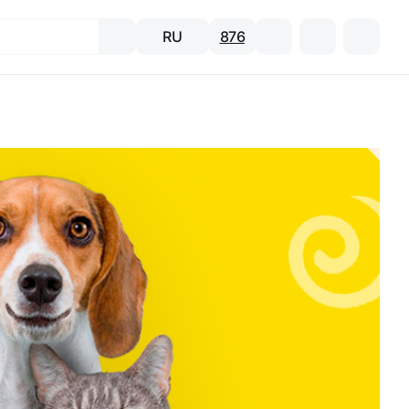
RU
876