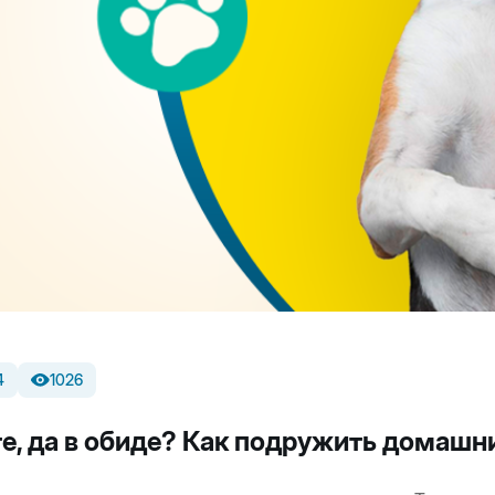
4
1026
те, да в обиде? Как подружить домаш