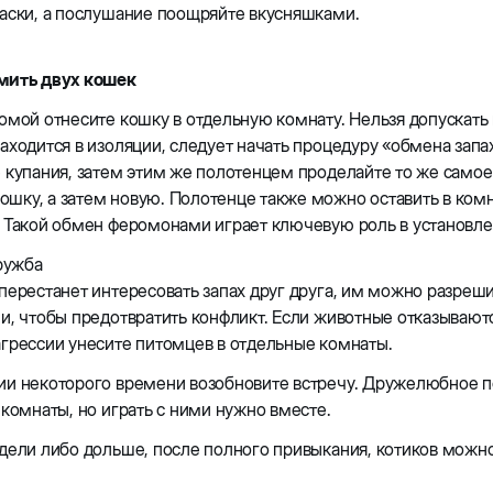
аски, а послушание поощряйте вкусняшками.
мить двух кошек
омой отнесите кошку в отдельную комнату. Нельзя допускать
аходится в изоляции, следует начать процедуру «обмена запа
 купания, затем этим же полотенцем проделайте то же самое
ку, а затем новую. Полотенце также можно оставить в комна
 Такой обмен феромонами играет ключевую роль в установле
перестанет интересовать запах друг друга, им можно разреши
и, чтобы предотвратить конфликт. Если животные отказываются
грессии унесите питомцев в отдельные комнаты.
ии некоторого времени возобновите встречу. Дружелюбное 
 комнаты, но играть с ними нужно вместе.
дели либо дольше, после полного привыкания, котиков можно