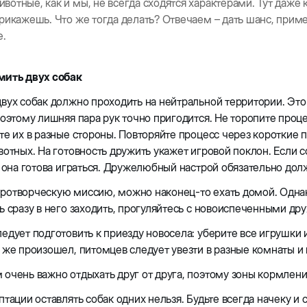
отные, как и мы, не всегда сходятся характерами. Тут даже
рикажешь. Что же тогда делать? Отвечаем – дать шанс, прим
е.
мить двух собак
вух собак должно проходить на нейтральной территории. Это
поэтому лишняя пара рук точно пригодится. Не торопите проце
те их в разные стороны. Повторяйте процесс через короткие
вотных. На готовность дружить укажет игровой поклон. Если
т она готова играться. Дружелюбный настрой обязательно до
ротворческую миссию, можно наконец-то ехать домой. Одна
ь сразу в него заходить, прогуляйтесь с новоиспеченными др
едует подготовить к приезду новосела: уберите все игрушки и
 же произошел, питомцев следует увезти в разные комнаты и 
очень важно отдыхать друг от друга, поэтому зоны кормлени
птации оставлять собак одних нельзя. Будьте всегда начеку и