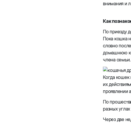
внимания и л
Как познако
По приезду д
Пока кошка н
словно после
домашнюю кош
члена семьи.
Когда кошек 
их действиям
проявлении а
По прошеств
разных углах
Через две не