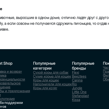
ие
отные, выросшие в одном доме, отлично ладят друг с другом
у, а если совсем не получается сдружить питомцев, то отда
ливее.
et Shop
Популярные
Популярные
По
Час
категории
бренды
вка и возврат
Пра
Сухой корм для собак
Flexi
тика
Фи
Сухие корма для кошек
Beeztees
иденциальности
Обн
Корм для кошек
Canina
зовательское
Наполнители для кошек
Rio
ашение
Корм для котят
Jungle
бы и предложения
Little One
и
Stefanplast
клопедия
Kissa
ба поддержки
нтов