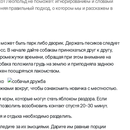
 кот Леопольд не поможет: игнорированием и словами
еняя правильный подход, о котором мы и расскажем в
 может быть парк либо дворик. Держать песиков следует
сс. В начале дайте собакам принюхаться друг к другу,
 промежутки времени, обращая при этом внимание на
 собака положила грудь на землю и приподняла заднюю
лжен поощряться лакомством.
ко
ужками вокруг, чтобы ознакомить новичка с местностью.
 корм, которые могут стать яблоком раздора. Если
позволить возобновить контакт спустя 20-30 минут.
я и отдыха необходимо разделить.
 следите за их эмоциями. Дарите им равные порции