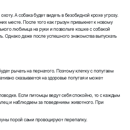
хоту. А собака будет видеть в безобидной крохе угрозу.
их месте. После того как грызун привыкнет к новому
кого любимца на руки и позвольте кошке с собакой
ть. Однако даже после успешного знакомства выпускать
удет рычать на пернатого. Поэтому клетку с попугаем
ативно сказывается на здоровье попугая и может
 поводке. Если питомцы ведут себя спокойно, то с каждым
палец и наблюдаем за поведением животного. При
ачуны порой сами провоцируют перепалку.