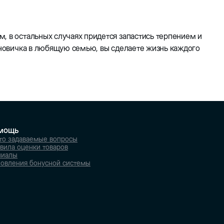
, в остальных случаях придется запастись терпением и
в новичка в любящую семью, вы сделаете жизнь каждого
мощь
то задаваемые вопросы
вила оценки товаров
лиалы
овления бонусной системы