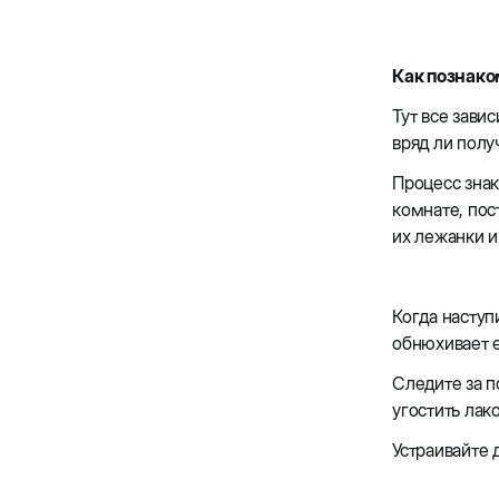
Как познако
Тут все зави
вряд ли полу
Процесс знак
комнате, пос
их лежанки и
Когда наступ
обнюхивает е
Следите за п
угостить лак
Устраивайте 