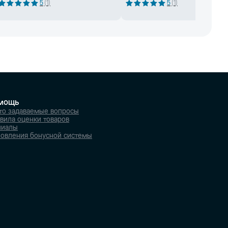
5
(
1
)
5
(
1
)
мощь
то задаваемые вопросы
вила оценки товаров
лиалы
овления бонусной системы