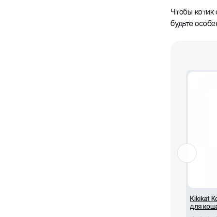
Чтобы котик 
будьте особе
Kikikat
для кош
лаванды 