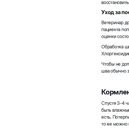
восстановить
Уход за п
Ветеринар до
пациента поп
оценки состо
Обработка шв
Хлоргексиди
Чтобы не доп
шва обычно з
Кормлен
Спустя 3-4 ч
быть влажным
есть. Потерп
то ее можно 