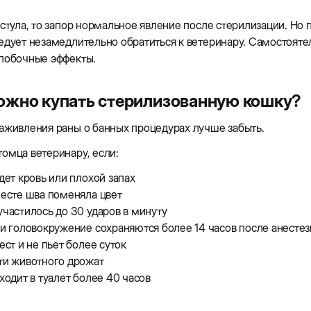
.
 стула, то запор нормальное явление после стерилизации. Но 
едует незамедлительно обратиться к ветеринару. Самостоятел
 побочные эффекты.
ожно купать стерилизованную кошку?
аживления раны о банных процедурах лучше забыть.
омца ветеринару, если:
дет кровь или плохой запах
есте шва поменяла цвет
частилось до 30 ударов в минуту
и головокружение сохраняются более 14 часов после анесте
ест и не пьет более суток
ти животного дрожат
ходит в туалет более 40 часов