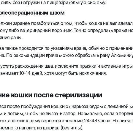
 силы без нагрузки на пищеварительную систему.
ослеоперационным швом
лжен заранее позаботиться о том, чтобы кошка не вылизывал
ону либо ветеринарный воротник. Точно определить время н
яния раны.
а также проводится по указаниям врача, обычно с применени
на. По рекомендации врача можно обработать рану Алюмини
устить расхождения шва, исключите прыжки и активные игры
анимает 10-14 дней, хотя могут быть исключения.
ие кошки после стерилизации
аса после пробуждения кошки от наркоза рядом с лежанкой 
 и легким, чтобы не вызвать запор. Нормально, если в первый
ите, аппетит к нему вернется в течение 24-48 часов. Но питье
немного напоить из шприца (без иглы).