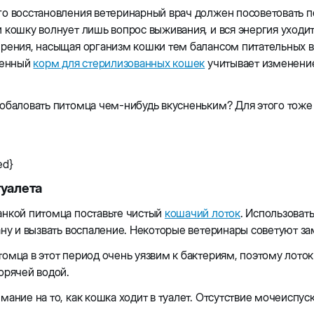
о восстановления ветеринарный врач должен посоветовать п
 кошку волнует лишь вопрос выживания, и вся энергия уход
ирения, насыщая организм кошки тем балансом питательных 
венный
корм для стерилизованных кошек
учитывает изменени
.
обаловать питомца чем-нибудь вкусненьким? Для этого тоже
ed}
туалета
анкой питомца поставьте чистый
кошачий лоток
. Использоват
ану и вызвать воспаление. Некоторые ветеринары советуют за
омца в этот период очень уязвим к бактериям, поэтому лото
орячей водой.
мание на то, как кошка ходит в туалет. Отсутствие мочеиспу