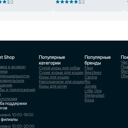
5
(
1
)
5
(
1
)
et Shop
Популярные
Популярные
По
Час
категории
бренды
вка и возврат
Пра
Сухой корм для собак
Flexi
тика
Фи
Сухие корма для кошек
Beeztees
иденциальности
Обн
Корм для кошек
Canina
зовательское
Наполнители для кошек
Rio
ашение
Корм для котят
Jungle
бы и предложения
Little One
и
Stefanplast
клопедия
Kissa
ба поддержки
нтов
невно 10:00-19:00
 филиалы
невно 10:00-20:00