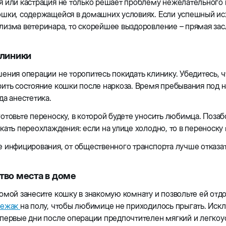
 или кастрация не только решает проблему нежелательного п
шки, содержащейся в домашних условиях. Если успешный исх
изма ветеринара, то скорейшее выздоровление – прямая зас
клиники
ения операции не торопитесь покидать клинику. Убедитесь, 
ить состояние кошки после наркоза. Время пребывания под 
да анестетика.
отовьте переноску, в которой будете уносить любимца. Позаб
кать переохлаждения: если на улице холодно, то в переноск
 инфицирования, от общественного транспорта лучше отказа
тво места в доме
омой занесите кошку в знакомую комнату и позвольте ей отдо
лежак
на полу, чтобы любимице не приходилось прыгать. Иск
 первые дни после операции предпочтителен мягкий и легко