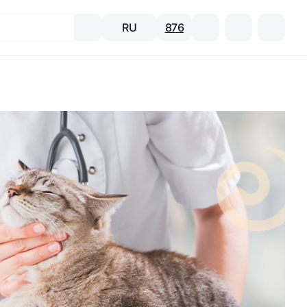
RU
876