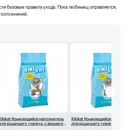
сти базовые правила ухода. Пока любимец оправляется,
ых осложнений.
Kikikat Комкующийся наполнитель
Kikikat Комкующийся наполни
для кошачьего туалета, с ароматом
для кошачьего туалета, с аро
горной свежести (10 Л)
горной свежести (5 Л)