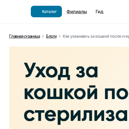
Филиалы
Гид
Каталог
Главная страница
Блоги
Как ухаживать за кошкой после ст