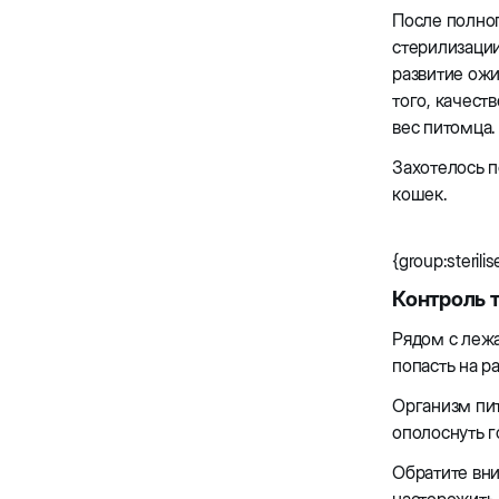
После полног
стерилизации
развитие ож
того, качест
вес питомца
Захотелось п
кошек.
{group:sterilis
Контроль 
Рядом с леж
попасть на р
Организм пит
ополоснуть г
Обратите вни