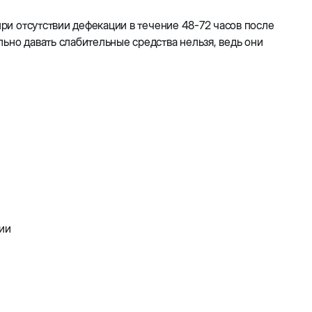
при отсутствии дефекации в течение 48-72 часов после
ьно давать слабительные средства нельзя, ведь они
зии