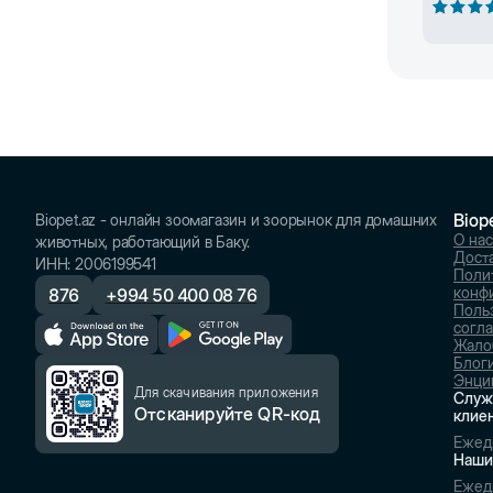
Biop
Biopet.az - онлайн зоомагазин и зоорынок для домашних
О нас
животных, работающий в Баку.
Доста
ИНН
:
2006199541
Поли
конф
876
+
994 50 400 08 76
Поль
согл
Жало
Блог
Энци
Для скачивания приложения
Служ
Отсканируйте QR-код
клие
Ежед
Наши
Ежед