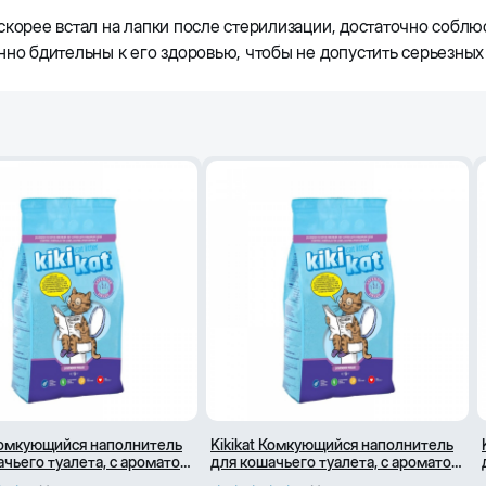
скорее встал на лапки после стерилизации, достаточно соблю
нно бдительны к его здоровью, чтобы не допустить серьезн
 Комкующийся наполнитель
Kikikat Комкующийся наполнитель
ачьего туалета, с ароматом
для кошачьего туалета, с ароматом
(20 Л)
лаванды (5 Л)