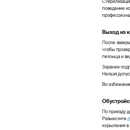
Стерилизация
поведение ко
профессионал
Выход из 
После заверш
чтобы провер
питомца и ви
Заранее подг
Нельзя допус
Во избежание
Обустройс
По приезду д
Разместите
кормления в