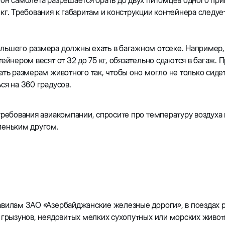
он самолета разрешается брать до двух питомцев одного при
кг. Требования к габаритам и конструкции контейнера следуе
ьшего размера должны ехать в багажном отсеке. Например, с
тейнером весят от 32 до 75 кг, обязательно сдаются в багаж.
ать размерам животного так, чтобы оно могло не только сидет
ся на 360 градусов.
требования авиакомпании, спросите про температуру воздуха 
леньким другом.
вилам ЗАО «Азербайджанские железные дороги», в поездах р
 грызунов, неядовитых мелких сухопутных или морских живо