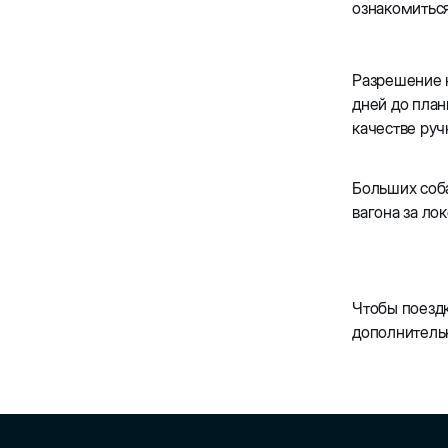
ознакомитьс
Разрешение н
дней до план
качестве руч
Больших соба
вагона за ло
Чтобы поездк
дополнительн