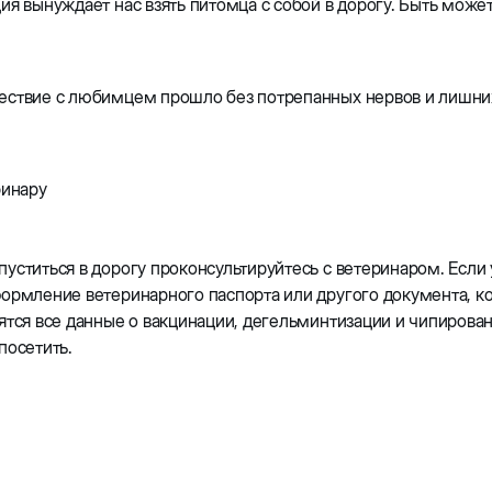
ия вынуждает нас взять питомца с собой в дорогу. Быть може
ствие с любимцем прошло без потрепанных нервов и лишних 
ринару
уститься в дорогу проконсультируйтесь с ветеринаром. Если 
ормление ветеринарного паспорта или другого документа, ко
ятся все данные о вакцинации, дегельминтизации и чипирован
 посетить.