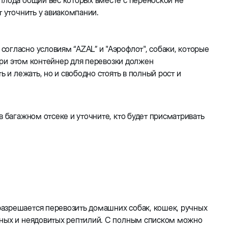
плода общий вес которых вместе с переноской не
т уточнить у авиакомпании.
огласно условиям “AZAL” и "Аэрофлот", собаки, которые
 При этом контейнер для перевозки должен
ь и лежать, но и свободно стоять в полный рост и
в багажном отсеке и уточните, кто будет присматривать
азрешается перевозить домашних собак, кошек, ручных
тных и неядовитых рептилий. С полным списком можно