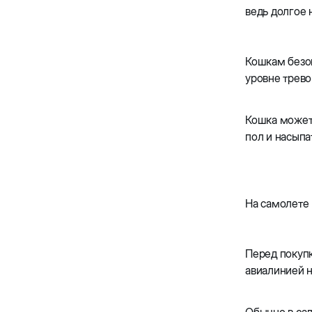
ведь долгое 
Кошкам безоп
уровне трев
Кошка может 
пол и насыпа
На самолете
Перед покупк
авиалинией н