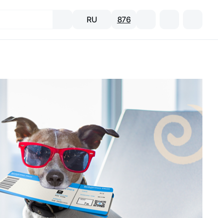
RU
876