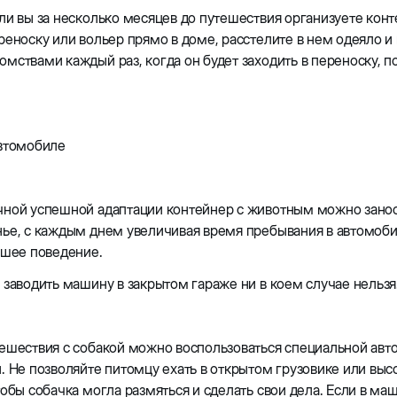
ли вы за несколько месяцев до путешествия организуете конт
реноску или вольер прямо в доме, расстелите в нем одеяло
мствами каждый раз, когда он будет заходить в переноску, п
автомобиле
чной успешной адаптации контейнер с животным можно занос
ье, с каждым днем увеличивая время пребывания в автомоби
ошее поведение.
 заводить машину в закрытом гараже ни в коем случае нельзя
ешествия с собакой можно воспользоваться специальной авт
. Не позволяйте питомцу ехать в открытом грузовике или высо
тобы собачка могла размяться и сделать свои дела. Если в маш