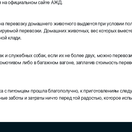
я на официальном сайте АЖД.
а перевозку домашнего животного выдается при условии пол
ируемой перевозки. Домашних животных, вес которых вместе 
ной клади.
к и служебных собак, если их не более двух, можно перевоз
комотивом либо в багажном вагоне, заплатив стоимость перев
а с питомцем прошла благополучно, к приготовлениям следуе
ые заботы и затраты ничто перед той радостью, которое ис