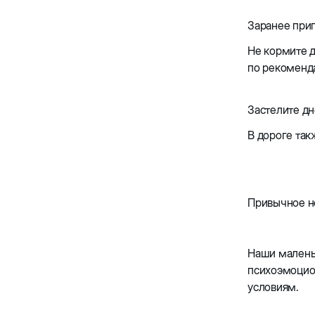
Заранее приг
Не кормите д
по рекоменд
Застелите д
В дороге так
Привычное н
Наши малень
психоэмоцион
условиям.