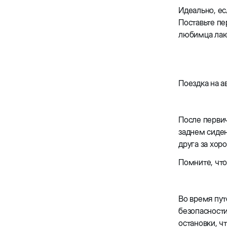
Идеально, ес
Поставьте пе
любимца лако
Поездка на 
После перви
заднем сиден
друга за хор
Помните, что
Во время пут
безопасности
остановки, ч