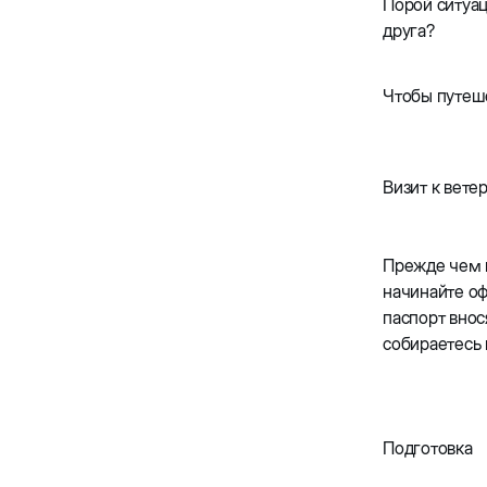
Порой ситуац
друга?
Чтобы путеше
Визит к вете
Прежде чем п
начинайте оф
паспорт внос
собираетесь
Подготовка