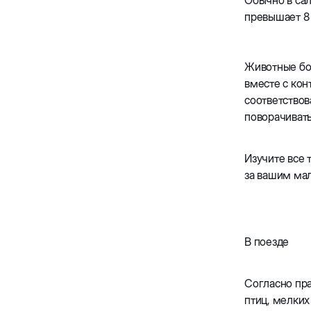
Обычно в сал
превышает 8 
Животные бол
вместе с кон
соответствов
поворачивать
Изучите все 
за вашим ма
В поезде
Согласно пра
птиц, мелких